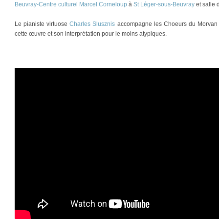
Beuvray-Centre culturel Marcel Corneloup
à
St Léger-sous-Beuvray
et salle 
Le pianiste virtuose
Charles Slusznis
accompagne les Choeurs du Morvan dep
cette œuvre et son interprétation pour le moins atypiques.