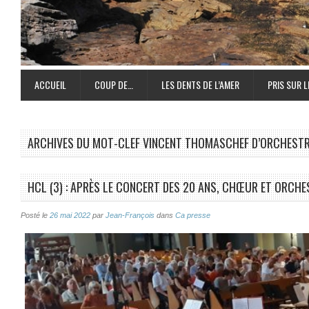
ACCUEIL
COUP DE…
LES DENTS DE L’AMER
PRIS SUR L
ARCHIVES DU MOT-CLEF
VINCENT THOMASCHEF D’ORCHEST
HCL (3) : APRÈS LE CONCERT DES 20 ANS, CHŒUR ET ORCH
Posté le
26 mai 2022
par
Jean-François
dans
Ca presse