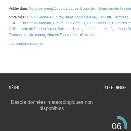
Publié dans
Coup de coeur
,
Coup de pouce
,
Coup de...
,
Grand angle
,
Ils coo
Mots-clés :
Autun (Saône-et-Loire)
,
Blanziflor et Helena
,
Carl Orff
,
Carmina B
OHCL
,
Chœurs du Morvan
,
Commune d'Ampuis
,
Cour d'amours
,
Hospices ci
OHCL
,
salle de l'Eduen Autun
,
Salle de l'Hexagone à Autun
,
St Léger-sous-B
Thomas chef de chœur
,
Vincent Thomaschef d'orchestre
|
Laisser une réponse
MÉTÉO
DATE ET HEURE
Désolé données météorologiques non
disponibles
06