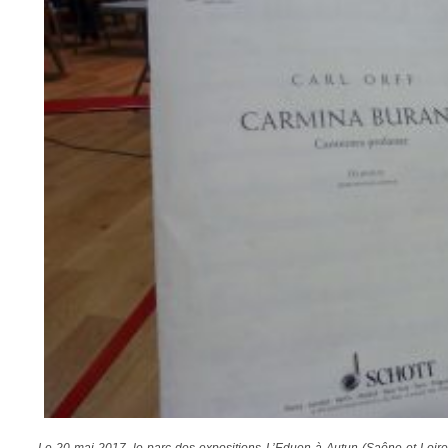
Le 20 mai 2017, le parc des expositions L’Eduen à Autun (Saône-et-Loire