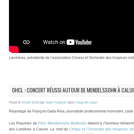
Larchères, présidente de l’association Choeur et Orchestre des hospices civ
OHCL : CONCERT RÉUSSI AUTOUR DE MENDELSSOHN À CALUI
Posté le
24 juin 2019
par
Jean-François
dans
Coup de coeur
Reportage de François Dalla-Riva, journaliste professionnel honoraire, cart
Les Psaumes de
Félix Mendelssohn-Bartholdy
étaient à l’honneur dimanc
des Lumières à Caluire. Le chef du
Chœur et l’Orchestre des Hospices ci