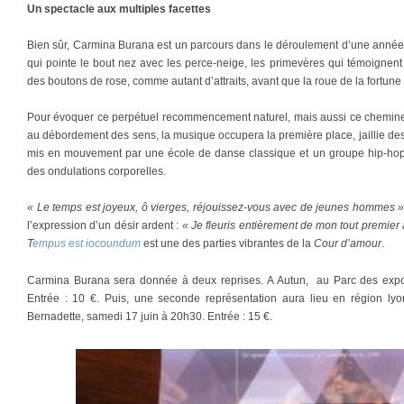
Un spectacle aux multiples facettes
Bien sûr, Carmina Burana est un parcours dans le déroulement d’une année,
qui pointe le bout nez avec les perce-neige, les primevères qui témoignen
des boutons de rose, comme autant d’attraits, avant que la roue de la fortune 
Pour évoquer ce perpétuel recommencement naturel, mais aussi ce chemi
au débordement des sens, la musique occupera la première place, jaillie des
mis en mouvement par une école de danse classique et un groupe hip-hop, 
des ondulations corporelles.
« Le temps est joyeux, ô vierges, réjouissez-vous avec de jeunes hommes 
l’expression d’un désir ardent :
« Je fleuris entièrement de mon tout premi
T
empus est iocoundum
est une des parties vibrantes de la
Cour d’amour
.
Carmina Burana sera donnée à deux reprises. A Autun, au Parc des exp
Entrée : 10 €. Puis, une seconde représentation aura lieu en région lyo
Bernadette, samedi 17 juin à 20h30. Entrée : 15 €.