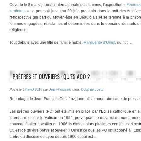
Ouverte le 8 mars, journée internationale des femmes, l’exposition
« Femmes d
territoires »
se poursuit jusqu’au 30 juin prochain dans le hall des Archive
rétrospective qui part du Moyen-âge en Beaujolais et se termine à la prison 
femmes engagées, résistantes et déterminées dans le domaine des arts et de
religieuse.
Tout débute avec une fille de famille noble,
Marguerite d’Oingt
, qui fut …
PRÊTRES ET OUVRIERS : QU’ES ACO ?
Posté le
17 avril 2016
par
Jean-François
dans
Coup de coeur
Reportage de Jean-François Cullafroz, journaliste honoraire carte de press
Les prêtres ouvriers (PO) ont été mis en place par l’Eglise catholique en F
furent arrêtes par le Vatican en 1954, provoquant le désarroi de nombreux c
nouveau à aller travailler en 1966.Ils étaient alors plusieurs centaines et res
Qu’est-ce qu’être prêtre et ouvrier ? Qu’est ce que les PO ont apporté à l’E
prêtre du diocèse de Lyon depuis 1960 et qui est …