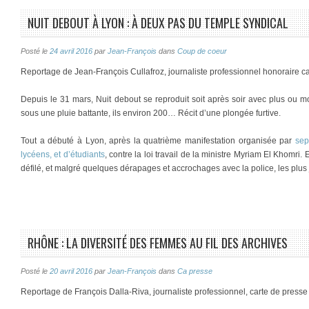
NUIT DEBOUT À LYON : À DEUX PAS DU TEMPLE SYNDICAL
Posté le
24 avril 2016
par
Jean-François
dans
Coup de coeur
Reportage de Jean-François Cullafroz, journaliste professionnel honoraire c
Depuis le 31 mars, Nuit debout se reproduit soit après soir avec plus ou mo
sous une pluie battante, ils environ 200… Récit d’une plongée furtive.
Tout a débuté à Lyon, après la quatrième manifestation organisée par
sep
lycéens, et d’étudiants
, contre la loi travail de la ministre Myriam El Khomri.
défilé, et malgré quelques dérapages et accrochages avec la police, les plus
RHÔNE : LA DIVERSITÉ DES FEMMES AU FIL DES ARCHIVES
Posté le
20 avril 2016
par
Jean-François
dans
Ca presse
Reportage de François Dalla-Riva, journaliste professionnel, carte de press