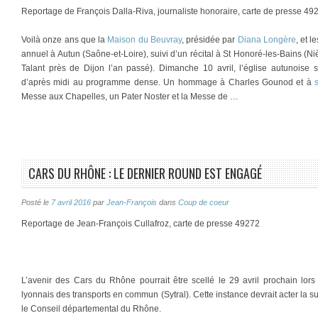
Reportage de François Dalla-Riva, journaliste honoraire, carte de presse 49
Voilà onze ans que la
Maison du Beuvray
, présidée par
Diana Longère
, et 
annuel à Autun (Saône-et-Loire), suivi d’un récital à St Honoré-les-Bains (Ni
Talant près de Dijon l’an passé). Dimanche 10 avril, l’église autunoise s
d’après midi au programme dense. Un hommage à Charles Gounod et à
Messe aux Chapelles, un Pater Noster et la Messe de …
CARS DU RHÔNE : LE DERNIER ROUND EST ENGAGÉ
Posté le
7 avril 2016
par
Jean-François
dans
Coup de coeur
Reportage de Jean-François Cullafroz, carte de presse 49272
L’avenir des Cars du Rhône pourrait être scellé le 29 avril prochain lor
lyonnais des transports en commun (Sytral). Cette instance devrait acter la s
le Conseil départemental du Rhône.