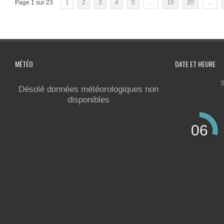
Page 1 sur 23
1
2
3
4
5
…
10
20
…
MÉTÉO
DATE ET HEURE
S
Désolé données météorologiques non
disponibles
06