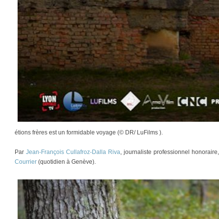
étions frères est un formidable voyage (© DR/ LuFilms ).
Par
Jean-François Cullafroz-Dalla Riva
, journaliste professionnel honorair
Courrier
(quotidien à Genève).