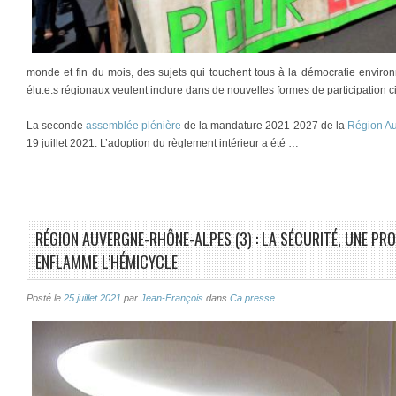
monde et fin du mois, des sujets qui touchent tous à la démocratie environ
élu.e.s régionaux veulent inclure dans de nouvelles formes de participation c
La seconde
assemblée plénière
de la mandature 2021-2027 de la
Région A
19 juillet 2021. L’adoption du règlement intérieur a été …
RÉGION AUVERGNE-RHÔNE-ALPES (3) : LA SÉCURITÉ, UNE PR
ENFLAMME L’HÉMICYCLE
Posté le
25 juillet 2021
par
Jean-François
dans
Ca presse