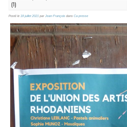
(1)
Posté le
18 juillet 2021
par
Jean-François
dans
Ca presse