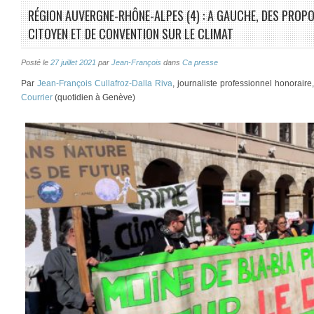
RÉGION AUVERGNE-RHÔNE-ALPES (4) : A GAUCHE, DES PROP
CITOYEN ET DE CONVENTION SUR LE CLIMAT
Posté le
27 juillet 2021
par
Jean-François
dans
Ca presse
Par
Jean-François Cullafroz-Dalla Riva
, journaliste professionnel honorair
Courrier
(quotidien à Genève)