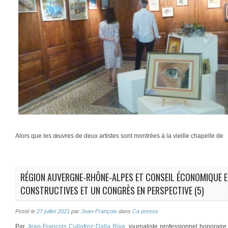
Alors que les œuvres de deux artistes sont montrées à la vieille chapelle de
RÉGION AUVERGNE-RHÔNE-ALPES ET CONSEIL ÉCONOMIQUE ET
CONSTRUCTIVES ET UN CONGRÈS EN PERSPECTIVE (5)
Posté le
27 juillet 2021
par
Jean-François
dans
Ca presse
Par
Jean-François Cullafroz-Dalla Riva
, journaliste professionnel honorair