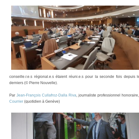
conseille.r.e.s régional.e.s étaient réuni.e.s pour la seconde fois depuis 
derniers (© Pierre Nouvelle).
Par
Jean-François Cullafroz-Dalla Riva
, journaliste professionnel honorair
Courrier
(quotidien à Genève)