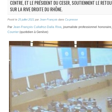
CENTRE, ET LE PRÉSIDENT DU CESER, SOUTIENNENT LE RETO
SUR LA RIVE DROITE DU RHÔNE.
Posté le
25 juillet 2021
par
Jean-François
dans
Ca presse
Par
Jean-François Cullafroz-Dalla Riva
, journaliste professionnel honorair
Courrier
(quotidien à Genève)