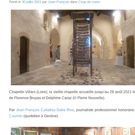
Posté le
30 juillet 2021
par
Jean-François
dans
Coup de coeur
Chapelle-Villars (Loire), la vieille chapelle accueille jusqu’au 29 août 2021 l
de Florence Bruyas et Delphine Caraz (© Pierre Nouvelle).
Par
Jean-François Cullafroz-Dalla Riva
, journaliste professionnel honorair
Courrier
(quotidien à Genève)