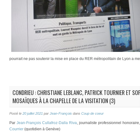
pourrait ne pas soutenir la mise en place du RER métropolitain de Lyon a m
CONDRIEU : CHRISTIANE LEBLANC, PATRICK TOURNIER ET SO
MOSAÏQUES À LA CHAPELLE DE LA VISITATION (3)
Posté le
20 juillet 2021
par
Jean-François
dans
Coup de coeur
Par
Jean-François Cullafroz-Dalla Riva
, journaliste professionnel honorair
Courrier
(quotidien à Genève)