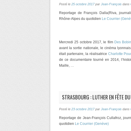
Posté le
25 octobre 2017
par
Jean-François
dans
Reportage de François Dalla(Riva, journal
Rhône-Alpes du quotidien
Le Courrier (Gen
Mercredi 25 octobre 2017, le film
Des Bobi
avant la sortie nationale, le cinéma lyonnai
était partenaire, la réalisatrice
Charlotte Pou
de ce documentaire tourné en 2014, l’histo
Maille, …
STRASBOURG : LUTHER EN FÊTE DU
Posté le
23 octobre 2017
par
Jean-François
dans
Reportage de Jean-François Cullafroz, journ
quotidien
Le Courrier (Genève)