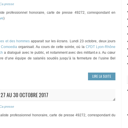
Ca presse
iste professionnel honoraire, carte de presse 49272, correspondant en
ève
)
nes et des hommes
apparait sur les écrans. Lundi 23 octobre, deux jours
s
Comoedia
organisait. Au cours de cette soirée, où la
CFDT Lyon-Rhône
ch
a dialogué avec le public, et notamment avec des militant.e.s. Au cœur
ire d’une équipe de salariés soudés jusqu’à la fermeture de l’usine Bel
LIRE LA SUITE
 27 AU 30 OCTOBRE 2017
Ca presse
aliste professionnel honoraire, carte de presse 49272, correspondant du