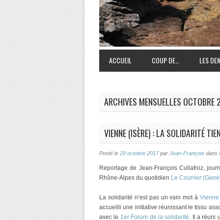
ACCUEIL
COUP DE…
LES DEN
ARCHIVES MENSUELLES
OCTOBRE 
VIENNE (ISÈRE) : LA SOLIDARITÉ T
Posté le
29 octobre 2017
par
Jean-François
dans
Reportage de Jean-François Cullafroz, journ
Rhône-Alpes du quotidien
Le Courrier (Genè
La solidarité n’est pas un vain mot à
Vienne 
accueilli une initiative réunissant le tissu a
avec le
1er Forum de la solidarité
. Il a réuni