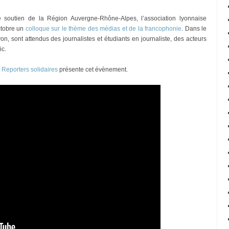
soutien de la Région Auvergne-Rhône-Alpes, l’association lyonnaise
ctobre un
colloque sur le thème des médias et de la francophonie
. Dans le
n, sont attendus des journalistes et étudiants en journaliste, des acteurs
ic.
e
Reporters solidaires
présente cet évènement.