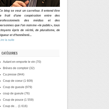
Ce blog se veut un carrefour. Il entend être
le fruit d’une coopération entre des
professionnels des médias et des
personnes que l’on nomme «le public», tous
citoyens épris de vérité, de pluralisme, de
rigueur et d’honnêteté...
Lire la suite
CATÉGORIES
Autant en emporte le vin
(70)
Brèves de comptoir
(32)
Ca presse
(944)
Coup de coeur
(1 609)
Coup de gueule
(979)
coup de gueule
(76)
Coup de pouce
(1 559)
Coup de…
(1 616)