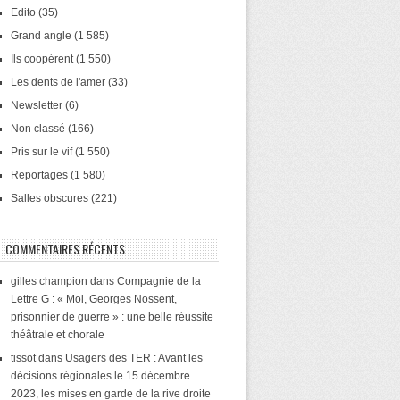
Edito
(35)
Grand angle
(1 585)
Ils coopérent
(1 550)
Les dents de l'amer
(33)
Newsletter
(6)
Non classé
(166)
Pris sur le vif
(1 550)
Reportages
(1 580)
Salles obscures
(221)
COMMENTAIRES RÉCENTS
gilles champion
dans
Compagnie de la
Lettre G : « Moi, Georges Nossent,
prisonnier de guerre » : une belle réussite
théâtrale et chorale
tissot
dans
Usagers des TER : Avant les
décisions régionales le 15 décembre
2023, les mises en garde de la rive droite