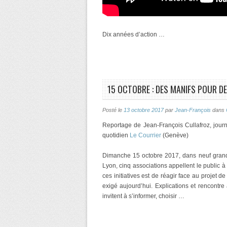
Dix années d’action …
15 OCTOBRE : DES MANIFS POUR D
Posté le
13 octobre 2017
par
Jean-François
dans
Reportage de Jean-François Cullafroz, journ
quotidien
Le Courrier
(Genève)
Dimanche 15 octobre 2017, dans neuf grand
Lyon, cinq associations appellent le public à
ces initiatives est de réagir face au projet d
exigé aujourd’hui. Explications et rencontr
invitent à s’informer, choisir …