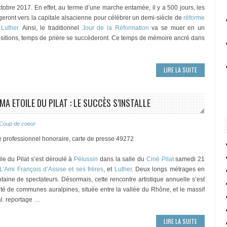
ctobre 2017. En effet, au terme d’une marche entamée, il y a 500 jours, les
rgeront vers la capitale alsacienne pour célébrer un demi-siècle de
réforme
 Luther.
Ainsi, le traditionnel
Jour de la Réformation
va se muer en un
ositions, temps de prière se succèderont. Ce temps de mémoire ancré dans
LIRE LA SUITE
MA ETOILE DU PILAT : LE SUCCÈS S’INSTALLE
Coup de coeur
e professionnel honoraire, carte de presse 49272
le du Pilat s’est déroulé à
Pélussin
dans la salle du
Ciné Pilat
samedi 21
L’Ami François d’Assise et ses frères
, et
Luther
. Deux longs métrages en
entaine de spectateurs. Désormais, cette rencontre artistique annuelle s’est
é de communes auralpines, située entre la vallée du Rhône, et le massif
ral. reportage …
LIRE LA SUITE