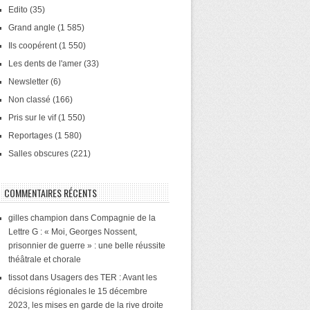
Edito
(35)
Grand angle
(1 585)
Ils coopérent
(1 550)
Les dents de l'amer
(33)
Newsletter
(6)
Non classé
(166)
Pris sur le vif
(1 550)
Reportages
(1 580)
Salles obscures
(221)
COMMENTAIRES RÉCENTS
gilles champion
dans
Compagnie de la
Lettre G : « Moi, Georges Nossent,
prisonnier de guerre » : une belle réussite
théâtrale et chorale
tissot
dans
Usagers des TER : Avant les
décisions régionales le 15 décembre
2023, les mises en garde de la rive droite