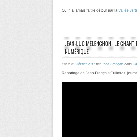
Qui n’a jamais fait le détour par la
Vallée vert
JEAN-LUC MÉLENCHON : LE CHANT D
NUMÉRIQUE
Posté le
6 février 2017
par
Jean-François
dans
Ca
Reportage de Jean-François Cullafroz, journa