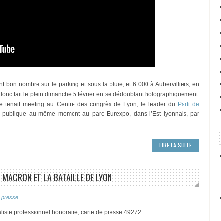
 bon nombre sur le parking et sous la pluie, et 6 000 à Aubervilliers, en
onc fait le plein dimanche 5 février en se dédoublant holographiquement.
me tenait meeting au Centre des congrès de Lyon, le leader du
Parti de
n publique au même moment au parc Eurexpo, dans l’Est lyonnais, par
LIRE LA SUITE
 MACRON ET LA BATAILLE DE LYON
 presse
liste professionnel honoraire, carte de presse 49272