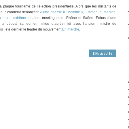
 plaque tournante de l’élection présidentielle. Alors que les militants de
r leur candidat dénonçant
« une chasse à l’homme »
,
Emmanuel Macron
,
a droite extrême
tenaient meeting entre Rhône et Saône. Echos d’une
i a débuté samedi en milieu d’après-midi avec l’ancien ministre de
 l’été dernier le leader du mouvement
En marche
.
LIRE LA SUITE