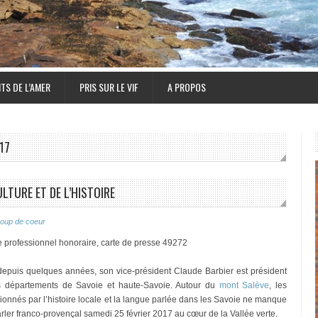
TS DE L’AMER
PRIS SUR LE VIF
A PROPOS
17
LTURE ET DE L’HISTOIRE
oup de coeur
e professionnel honoraire, carte de presse 49272
depuis quelques années, son vice-président Claude Barbier est président
es départements de Savoie et haute-Savoie. Autour du
mont Salève
, les
onnés par l’histoire locale et la langue parlée dans les Savoie ne manque
rler franco-provençal samedi 25 février 2017 au cœur de la Vallée verte.