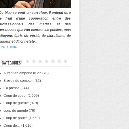
Ce blog se veut un carrefour. Il entend être
le fruit d’une coopération entre des
professionnels des médias et des
personnes que l’on nomme «le public», tous
citoyens épris de vérité, de pluralisme, de
rigueur et d’honnêteté...
Lire la suite
CATÉGORIES
Autant en emporte le vin
(70)
Brèves de comptoir
(32)
Ca presse
(944)
Coup de coeur
(1 609)
Coup de gueule
(979)
coup de gueule
(76)
Coup de pouce
(1 559)
Coup de…
(1 616)