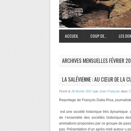
ACCUEIL
COUP DE…
LES DEN
ARCHIVES MENSUELLES
FÉVRIER 20
LA SALÉVIENNE : AU CŒUR DE LA CU
Posté le
20 février 2017
par
Jean-François
dans
C
Reportage de François Dalla-Riva, journalist
est une société historique très dynamique. 
de l’ensemble des sociétés historiques d
animations proposées par ce groupe de passi
pas. Présentation d’un après-midi autour u pa