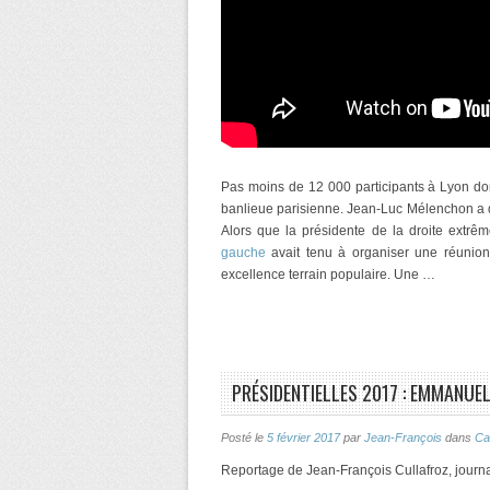
Pas moins de 12 000 participants à Lyon dont
banlieue parisienne. Jean-Luc Mélenchon a d
Alors que la présidente de la droite extrê
gauche
avait tenu à organiser une réunio
excellence terrain populaire. Une …
PRÉSIDENTIELLES 2017 : EMMANUEL
Posté le
5 février 2017
par
Jean-François
dans
Ca
Reportage de Jean-François Cullafroz, journa