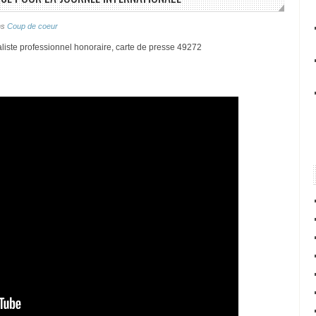
ns
Coup de coeur
liste professionnel honoraire, carte de presse 49272