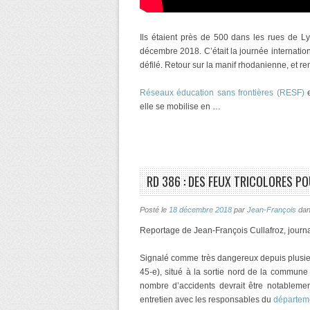
Ils étaient près de 500 dans les rues de L
décembre 2018. C’était la journée internatio
défilé. Retour sur la manif rhodanienne, et re
Réseaux éducation sans frontières (RESF)
e
elle se mobilise en …
RD 386 : DES FEUX TRICOLORES PO
Posté le
18 décembre 2018
par
Jean-François
da
Reportage de Jean-François Cullafroz, journa
Signalé comme très dangereux depuis plusie
45-e), situé à la sortie nord de la commune 
nombre d’accidents devrait être notablement 
entretien avec les responsables du
départem