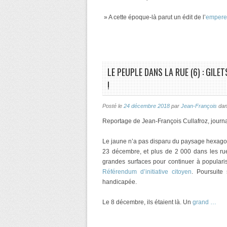
» A cette époque-là parut un édit de l’
empere
LE PEUPLE DANS LA RUE (6) : GIL
!
Posté le
24 décembre 2018
par
Jean-François
da
Reportage de Jean-François Cullafroz, journa
Le jaune n’a pas disparu du paysage hexagona
23 décembre, et plus de 2 000 dans les rue
grandes surfaces pour continuer à popularis
Référendum d’initiative citoyen
. Poursuite 
handicapée.
Le 8 décembre, ils étaient là. Un
grand …