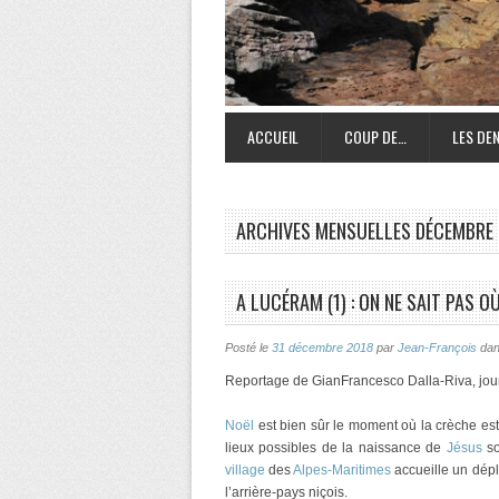
ACCUEIL
COUP DE…
LES DEN
ARCHIVES MENSUELLES
DÉCEMBRE 
A LUCÉRAM (1) : ON NE SAIT PAS O
Posté le
31 décembre 2018
par
Jean-François
da
Reportage de GianFrancesco Dalla-Riva, jour
Noël
est bien sûr le moment où la crèche es
lieux possibles de la naissance de
Jésus
s
village
des
Alpes-Maritimes
accueille un dépl
l’arrière-pays niçois.