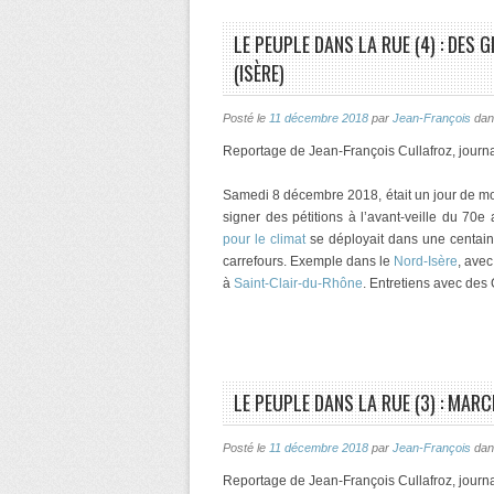
LE PEUPLE DANS LA RUE (4) : DES 
(ISÈRE)
Posté le
11 décembre 2018
par
Jean-François
da
Reportage de Jean-François Cullafroz, journa
Samedi 8 décembre 2018, était un jour de mob
signer des pétitions à l’avant-veille du 70e
pour le climat
se déployait dans une centaine
carrefours. Exemple dans le
Nord-Isère
, avec
à
Saint-Clair-du-Rhône
. Entretiens avec des
LE PEUPLE DANS LA RUE (3) : MARC
Posté le
11 décembre 2018
par
Jean-François
da
Reportage de Jean-François Cullafroz, journa