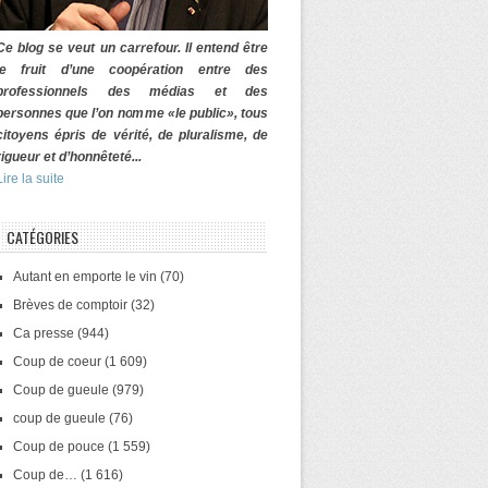
Ce blog se veut un carrefour. Il entend être
le fruit d’une coopération entre des
professionnels des médias et des
personnes que l’on nomme «le public», tous
citoyens épris de vérité, de pluralisme, de
rigueur et d’honnêteté...
Lire la suite
CATÉGORIES
Autant en emporte le vin
(70)
Brèves de comptoir
(32)
Ca presse
(944)
Coup de coeur
(1 609)
Coup de gueule
(979)
coup de gueule
(76)
Coup de pouce
(1 559)
Coup de…
(1 616)