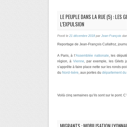
LE PEUPLE DANS LA RUE (5) : LES G
L’EXPULSION
Posté le
21 décembre 2018
par
Jean-François
da
Reportage de Jean-François Cullafroz, journa
A Paris, à l’
Assemblée nationale
, les dépu
région, à
Vienne
, par exemple, les Gilets j
s’apprête à faire place nette sur les ronds-
du
Nord-Isère
, aux portes du
département d
Voilà cinq semaines qu’ils sont sur le pont. C
MIGRANTS : MOBILISATION LYONNA