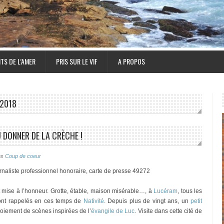
TS DE L’AMER
PRIS SUR LE VIF
A PROPOS
2018
Ù DONNER DE LA CRÈCHE !
ns
Coup de coeur
naliste professionnel honoraire, carte de presse 49272
t mise à l’honneur. Grotte, étable, maison misérable…, à
Lucéram
, tous les
ont rappelés en ces temps de
Nativité
. Depuis plus de vingt ans, un
petit
oiement de scènes inspirées de l’
évangile de Luc
. Visite dans cette cité de