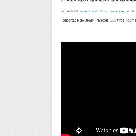
Posté le
20 décembre 2018
par
Jean-François
da
Reportage de Jean-François Cullafroz, journa