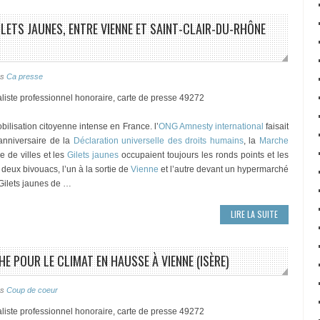
GILETS JAUNES, ENTRE VIENNE ET SAINT-CLAIR-DU-RHÔNE
ns
Ca presse
liste professionnel honoraire, carte de presse 49272
ilisation citoyenne intense en France. l’
ONG Amnesty international
faisait
 anniversaire de la
Déclaration universelle des droits humains
, la
Marche
 de villes et les
Gilets jaunes
occupaient toujours les ronds points et les
 deux bivouacs, l’un à la sortie de
Vienne
et l’autre devant un hypermarché
 Gilets jaunes de …
LIRE LA SUITE
HE POUR LE CLIMAT EN HAUSSE À VIENNE (ISÈRE)
ns
Coup de coeur
liste professionnel honoraire, carte de presse 49272