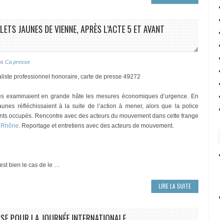
ILETS JAUNES DE VIENNE, APRÈS L’ACTE 5 ET AVANT
ns
Ca presse
liste professionnel honoraire, carte de presse 49272
tés examinaient en grande hâte les mesures économiques d’urgence. En
aunes réfléchissaient à la suite de l’action à mener, alors que la police
points occupés. Rencontre avec des acteurs du mouvement dans cette frange
u Rhône
. Reportage et entretiens avec des acteurs de mouvement.
’est bien le cas de le …
LIRE LA SUITE
ISE POUR LA JOURNÉE INTERNATIONALE