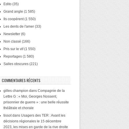
Edito
(35)
Grand angle
(1 585)
Ils coopérent
(1 550)
Les dents de l'amer
(33)
Newsletter
(6)
Non classé
(166)
Pris sur le vif
(1 550)
Reportages
(1 580)
Salles obscures
(221)
COMMENTAIRES RÉCENTS
gilles champion
dans
Compagnie de la
Lettre G : « Moi, Georges Nossent,
prisonnier de guerre » : une belle réussite
théâtrale et chorale
tissot
dans
Usagers des TER : Avant les
décisions régionales le 15 décembre
2023, les mises en garde de la rive droite