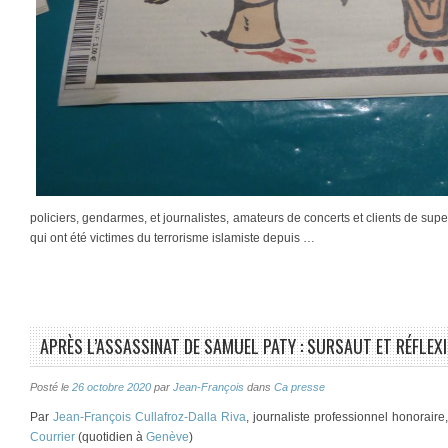
policiers, gendarmes, et journalistes, amateurs de concerts et clients de s
qui ont été victimes du terrorisme islamiste depuis …
APRÈS L’ASSASSINAT DE SAMUEL PATY : SURSAUT ET RÉFLEXI
Posté le
26 octobre 2020
par
Jean-François
dans
Ca presse
Par
Jean-François Cullafroz-Dalla Riva
, journaliste professionnel honorair
Courrier
(quotidien à
Genève
)