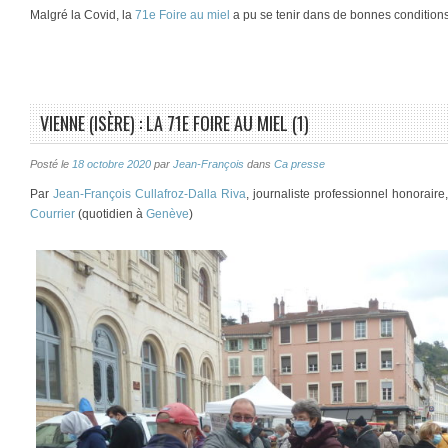
Malgré la Covid, la
71e Foire au miel
a pu se tenir dans de bonnes condition
VIENNE (ISÈRE) : LA 71E FOIRE AU MIEL (1)
Posté le
18 octobre 2020
par
Jean-François
dans
Ca presse
Par
Jean-François Cullafroz-Dalla Riva
, journaliste professionnel honorair
Courrier
(quotidien à
Genève
)