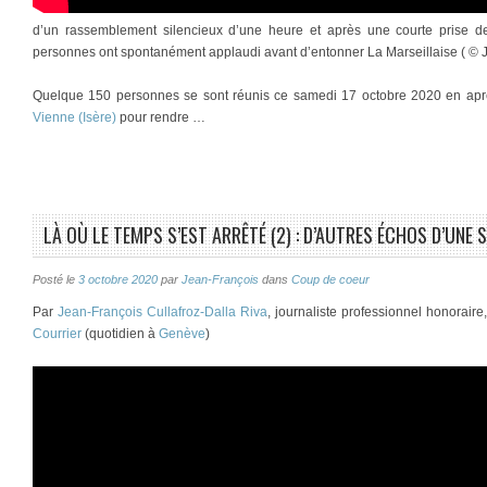
d’un rassemblement silencieux d’une heure et après une courte prise d
personnes ont spontanément applaudi avant d’entonner La Marseillaise ( © J.-
Quelque 150 personnes se sont réunis ce samedi 17 octobre 2020 en après-
Vienne (Isère)
pour rendre …
LÀ OÙ LE TEMPS S’EST ARRÊTÉ (2) : D’AUTRES ÉCHOS D’UNE 
Posté le
3 octobre 2020
par
Jean-François
dans
Coup de coeur
Par
Jean-François Cullafroz-Dalla Riva
, journaliste professionnel honorair
Courrier
(quotidien à
Genève
)