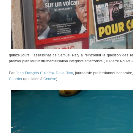
quinze jours, l’assassinat de Samuel Paty a réintroduit la question des r
premier plan leur instrumentalisation intégriste et terroriste ( © Pierre Nouvelle
Par
Jean-François Cullafroz-Dalla Riva
, journaliste professionnel honorair
Courrier
(quotidien à
Genève
)