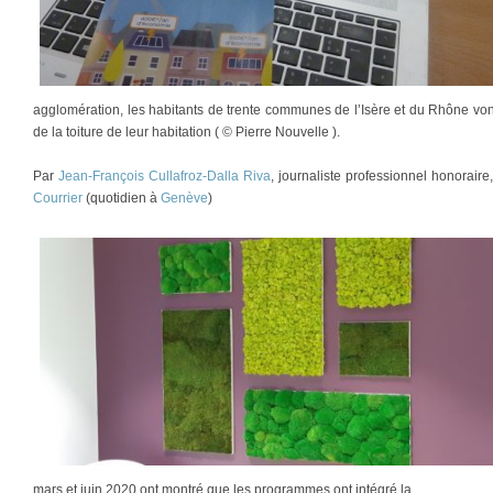
agglomération, les habitants de trente communes de l’Isère et du Rhône vont
de la toiture de leur habitation ( © Pierre Nouvelle ).
Par
Jean-François Cullafroz-Dalla Riva
, journaliste professionnel honorair
Courrier
(quotidien à
Genève
)
mars et juin 2020 ont montré que les programmes ont intégré la …