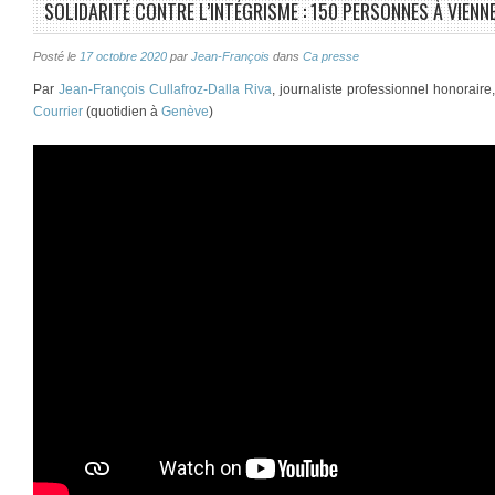
SOLIDARITÉ CONTRE L’INTÉGRISME : 150 PERSONNES À VIENNE
Posté le
17 octobre 2020
par
Jean-François
dans
Ca presse
Par
Jean-François Cullafroz-Dalla Riva
, journaliste professionnel honorair
Courrier
(quotidien à
Genève
)