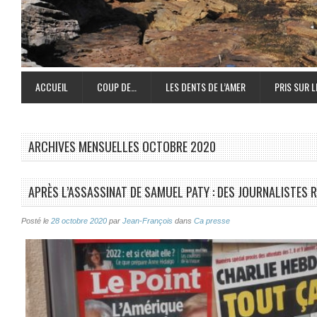
ACCUEIL
COUP DE…
LES DENTS DE L’AMER
PRIS SUR L
ARCHIVES MENSUELLES
OCTOBRE 2020
APRÈS L’ASSASSINAT DE SAMUEL PATY : DES JOURNALISTES R
Posté le
28 octobre 2020
par
Jean-François
dans
Ca presse