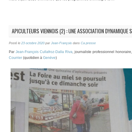
APICULTEURS VIENNOIS (2) : UNE ASSOCIATION DYNAMIQUE
Posté le
23 octobre 2020
par
Jean-François
dans
Ca presse
Par
Jean-François Cullafroz-Dalla Riva
, journaliste professionnel honorair
Courrier
(quotidien à
Genève
)