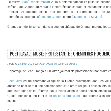
Le festival
Saoû chante Mozart
2016 a entamé samedi 16 juillet sa seconde
château de Grignan qui vibrait à l’interprétation chorale et instrumentale de
Donizetti. Si quelques places restaient libres sur les gradins, plus de 40
Plongée au cœur du
château de Grignan
chère à
Madame de Sévigné
.
Chaque année, le concert dans la cour du château de Grignan marque les …
POËT-LAVAL : MUSÉE PROTESTANT ET CHEMIN DES HUGUENO
Posté le
18 juillet 2016
par
Jean-François
dans
Ca presse
Reportage de Jean-François Cullafroz, journaliste professionnel honoraire c
Poët-Laval
est un charmant village de la Drôme provençale, dont les vieill
ancienne bastide et d’une commanderie d’un ordre religieux hospitaliers. Ici,
depuis l’origine de la Réforme. Nous avons fait halte dans l’ancien temple t
Cadier, héritier d’une famille de
pasteurs protestants
, qui exerce à la ret
musée.
Comme l’Ardèche voisine, la Drôme est un des départements français que l