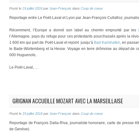
Posté le
19 juillet 2016
par
Jean-François
dans
Coup de coeur
Reportage entre Le Poët-Laval et Lyon par Jean-François Cullafroz, journali
Récemment, l’Europe a donné son label au chemin emprunté par les
l’Allemagne, pays du refuge pour ces protestants pourchassés après la révo
1 600 km qui part de Poët-Laval et rejoint jusqu’à
Bad Karlshafen
, en passan
le Bade-Würtemberg et la Hesse. Voyage en terre drômoise au départ de ce
000 Huguenots..
Le Poët-Laval, …
GRIGNAN ACCUEILLE MOZART AVEC LA MARSEILLAISE
Posté le
19 juillet 2016
par
Jean-François
dans
Coup de coeur
Reportage de François Dalla-Riva, journaliste honoraire, carte de presse 4
de Genève).