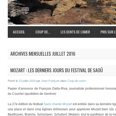
ACCUEIL
COUP DE…
LES DENTS DE L’AMER
PRIS SUR L
ARCHIVES MENSUELLES
JUILLET 2016
MOZART : LES DERNIERS JOURS DU FESTIVAL DE SAOÛ
Posté le
23 juillet 2016
par
Jean-François
dans
Coup de coeur
Papier d’annonce de François Dalla-Riva, journaliste professionnel honora
du Courrier (quotidien de Genève)
La 27e édition du festival
Saoù chante Mozart
est entrée dans sa dernière li
une place et dans cinq églises drômoises pour apprécier Mozart bien sûr, 
Beethoven, Brahms, Schumann, Schubert, Webern, tout le panthéon de la mu