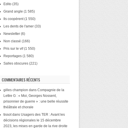
Edito
(35)
Grand angle
(1 585)
Ils coopérent
(1 550)
Les dents de l'amer
(33)
Newsletter
(6)
Non classé
(166)
Pris sur le vif
(1 550)
Reportages
(1 580)
Salles obscures
(221)
COMMENTAIRES RÉCENTS
gilles champion
dans
Compagnie de la
Lettre G : « Moi, Georges Nossent,
prisonnier de guerre » : une belle réussite
théâtrale et chorale
tissot
dans
Usagers des TER : Avant les
décisions régionales le 15 décembre
2023, les mises en garde de la rive droite