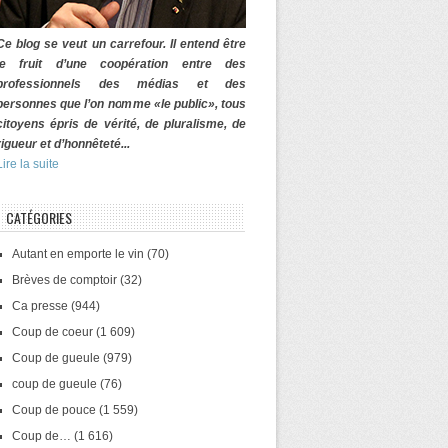
Ce blog se veut un carrefour. Il entend être
le fruit d’une coopération entre des
professionnels des médias et des
personnes que l’on nomme «le public», tous
citoyens épris de vérité, de pluralisme, de
rigueur et d’honnêteté...
Lire la suite
CATÉGORIES
Autant en emporte le vin
(70)
Brèves de comptoir
(32)
Ca presse
(944)
Coup de coeur
(1 609)
Coup de gueule
(979)
coup de gueule
(76)
Coup de pouce
(1 559)
Coup de…
(1 616)