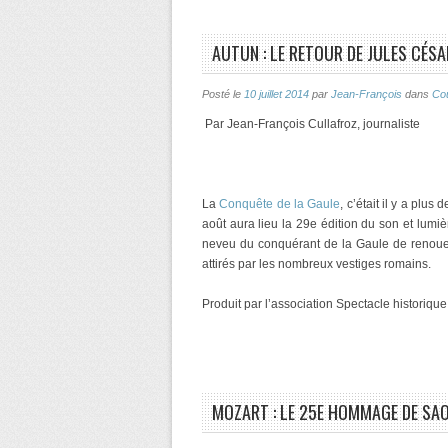
AUTUN : LE RETOUR DE JULES CÉSA
Posté le
10 juillet 2014
par
Jean-François
dans
Co
Par Jean-François Cullafroz, journaliste
La
Conquête de la Gaule
, c’était il y a plu
août aura lieu la 29e édition du son et lumi
neveu du conquérant de la Gaule de renouer a
attirés par les nombreux vestiges romains.
Produit par l’association Spectacle historiq
MOZART : LE 25E HOMMAGE DE SA