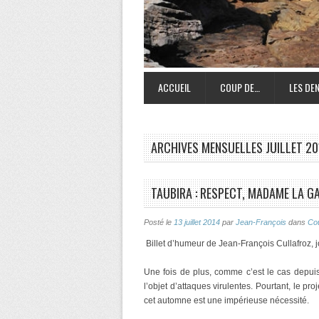
ACCUEIL
COUP DE…
LES DEN
ARCHIVES MENSUELLES
JUILLET 20
TAUBIRA : RESPECT, MADAME LA G
Posté le
13 juillet 2014
par
Jean-François
dans
Co
Billet d’humeur de Jean-François Cullafroz, j
Une fois de plus, comme c’est le cas depuis
l’objet d’attaques virulentes. Pourtant, le p
cet automne est une impérieuse nécessité.