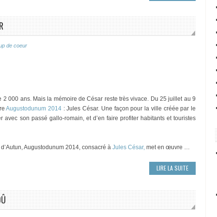
R
up de coeur
s de 2 000 ans. Mais la mémoire de César reste très vivace. Du 25 juillet au 9
ère
Augustodunum 2014
: Jules César. Une façon pour la ville créée par le
vec son passé gallo-romain, et d’en faire profiter habitants et touristes
ue d’Autun, Augustodunum 2014, consacré à
Jules César,
met en œuvre …
LIRE LA SUITE
OÛ