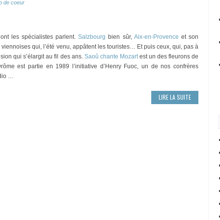
p de coeur
nt les spécialistes parlent.
Salzbourg
bien sûr,
Aix-en-Provence
et son
s viennoises qui, l’été venu, appâtent les touristes… Et puis ceux, qui, pas à
usion qui s’élargit au fil des ans.
Saoû chante Mozart
est un des fleurons de
 Drôme est partie en 1989 l’initiative d’Henry Fuoc, un de nos confrères
adio …
LIRE LA SUITE