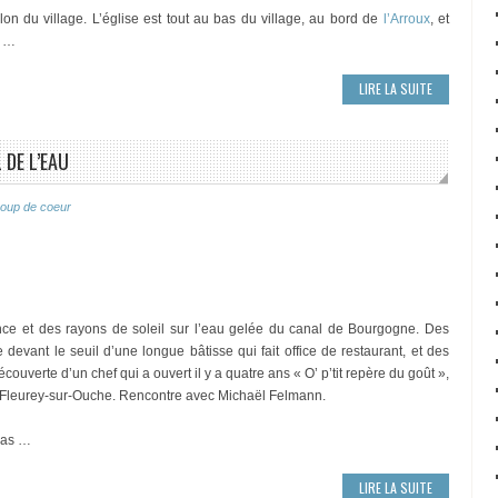
n du village. L’église est tout au bas du village, au bord de
l’Arroux
, et
. …
LIRE LA SUITE
 DE L’EAU
oup de coeur
ce et des rayons de soleil sur l’eau gelée du canal de Bourgogne. Des
 devant le seuil d’une longue bâtisse qui fait office de restaurant, et des
découverte d’un chef qui a ouvert il y a quatre ans « O’ p’tit repère du goût »,
 Fleurey-sur-Ouche. Rencontre avec Michaël Felmann.
 pas …
LIRE LA SUITE