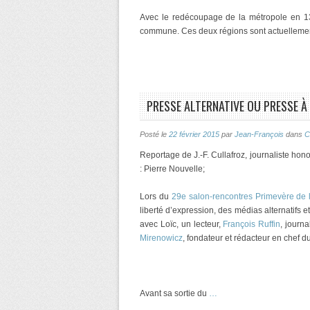
Avec le redécoupage de la métropole en 13
commune. Ces deux régions sont actuelleme
PRESSE ALTERNATIVE OU PRESSE À 
Posté le
22 février 2015
par
Jean-François
dans
C
Reportage de J.-F. Cullafroz, journaliste hon
: Pierre Nouvelle;
Lors du
29e salon-rencontres Primevère de l
liberté d’expression, des médias alternatifs 
avec Loïc, un lecteur,
François Ruffin
, journa
Mirenowicz
, fondateur et rédacteur en chef d
Avant sa sortie du
…