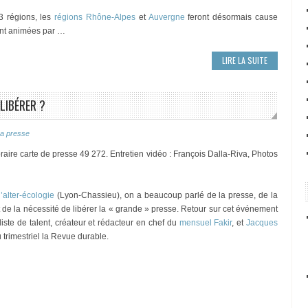
 régions, les
régions Rhône-Alpes
et
Auvergne
feront désormais cause
nt animées par …
LIRE LA SUITE
LIBÉRER ?
a presse
oraire carte de presse 49 272. Entretien vidéo : François Dalla-Riva, Photos
’alter-écologie
(Lyon-Chassieu), on a beaucoup parlé de la presse, de la
et de la nécessité de libérer la « grande » presse. Retour sur cet événement
liste de talent, créateur et rédacteur en chef du
mensuel Fakir
, et
Jacques
u trimestriel la Revue durable.