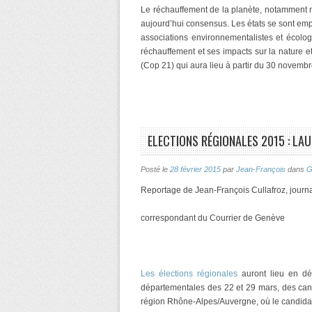
Le réchauffement de la planète, notamment 
aujourd’hui consensus. Les états se sont em
associations environnementalistes et écologi
réchauffement et ses impacts sur la nature 
(Cop 21) qui aura lieu à partir du 30 novemb
ELECTIONS RÉGIONALES 2015 : LA
Posté le
28 février 2015
par
Jean-François
dans
G
Reportage de Jean-François Cullafroz, journa
correspondant du Courrier de Genève
Les élections régionales
auront lieu en déc
départementales des 22 et 29 mars, des candi
région Rhône-Alpes/Auvergne, où le candid