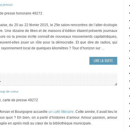
a presse
 de presse honoraire 49272
ise, du 20 au 22 février 2015, le 29e salon-rencontres de l’alter-écologie
ive. Une dizaine de titres et de maisons d’édition étaient présents journaux
heure où la presse écrite connaît de nouveaux mouvements capitalistiques,
euvent-elles jouer un rôle pour la démocratie. Et que dire de radios, qui
le rayonnement local de quelques kilomètres ? Tour d’horizon sur …
LIRE LA SUITE
…
oup de coeur
e, carte de presse 49272
re Morvan et Bourgogne accueille
un café littéraire
. Cette année, il avait lieu le
z-vous quoi ? Eh bien, on a parlé d’histoires d’amour. Amour passion, amour
ongée en après midi au cœur de la bibliothèque municipale.