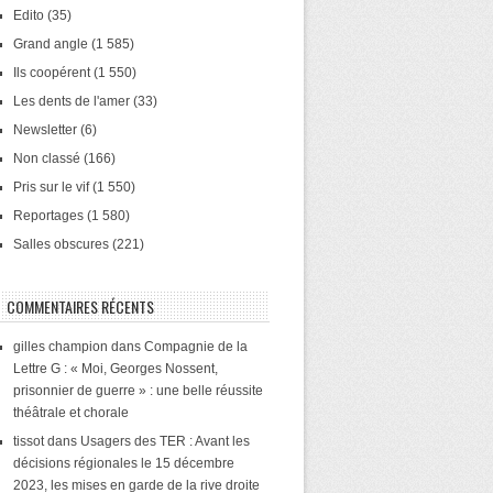
Edito
(35)
Grand angle
(1 585)
Ils coopérent
(1 550)
Les dents de l'amer
(33)
Newsletter
(6)
Non classé
(166)
Pris sur le vif
(1 550)
Reportages
(1 580)
Salles obscures
(221)
COMMENTAIRES RÉCENTS
gilles champion
dans
Compagnie de la
Lettre G : « Moi, Georges Nossent,
prisonnier de guerre » : une belle réussite
théâtrale et chorale
tissot
dans
Usagers des TER : Avant les
décisions régionales le 15 décembre
2023, les mises en garde de la rive droite