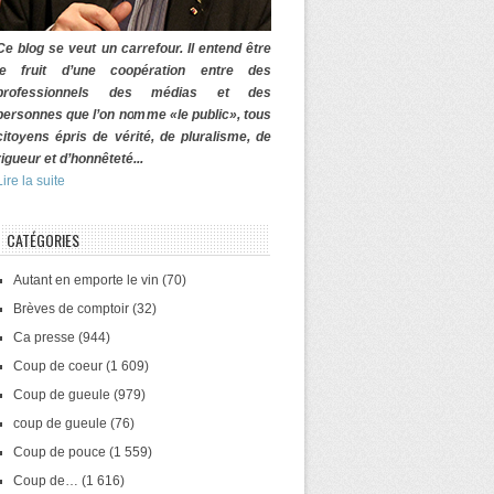
Ce blog se veut un carrefour. Il entend être
le fruit d’une coopération entre des
professionnels des médias et des
personnes que l’on nomme «le public», tous
citoyens épris de vérité, de pluralisme, de
rigueur et d’honnêteté...
Lire la suite
CATÉGORIES
Autant en emporte le vin
(70)
Brèves de comptoir
(32)
Ca presse
(944)
Coup de coeur
(1 609)
Coup de gueule
(979)
coup de gueule
(76)
Coup de pouce
(1 559)
Coup de…
(1 616)