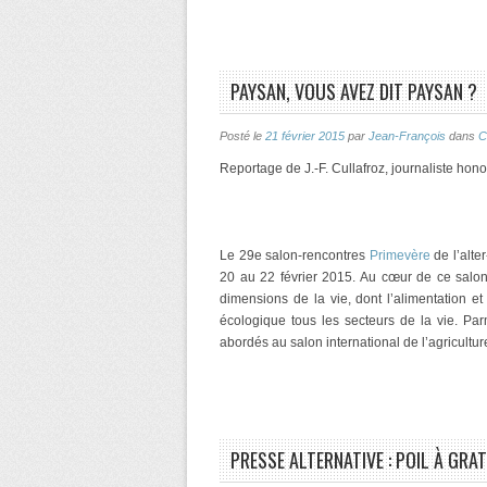
PAYSAN, VOUS AVEZ DIT PAYSAN ?
Posté le
21 février 2015
par
Jean-François
dans
C
Reportage de J.-F. Cullafroz, journaliste hon
Le 29e salon-rencontres
Primevère
de l’alte
20 au 22 février 2015. Au cœur de ce salon
dimensions de la vie, dont l’alimentation e
écologique tous les secteurs de la vie. Parm
abordés au salon international de l’agriculture
PRESSE ALTERNATIVE : POIL À GRA