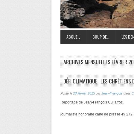
ACCUEIL
COUP DE…
LES DEN
ARCHIVES MENSUELLES
FÉVRIER 20
DÉFI CLIMATIQUE : LES CHRÉTIENS
Posté le
28 février 2015
par
Jean-François
dans
C
Reportage de Jean-François Cullafroz,
journaliste honoraire carte de presse 49 272