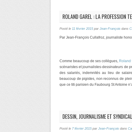
ROLAND GAREL : LA PROFESSION TE
Posté le
11 février 2015
par
Jean-François
dans
C
Par Jean-François Cullafroz, journaliste hon
Comme beaucoup de ses collègues,
Roland 
scénaristes et journalistes-dessinateurs de pr
des salariés, indemnités au lieu de salai
beaucoup de pigistes, non reconnus de plein 
que ce titi parisien du Faubourg St Antoine n’
DESSIN, JOURNALISME ET SYNDICAL
Posté le
7 février 2015
par
Jean-François
dans
Ca