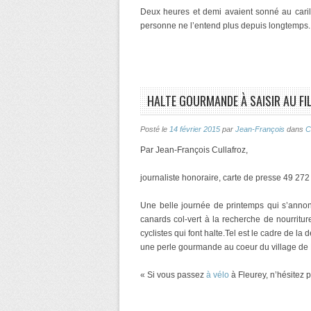
Deux heures et demi avaient sonné au carillo
personne ne l’entend plus depuis longtemps
HALTE GOURMANDE À SAISIR AU FIL
Posté le
14 février 2015
par
Jean-François
dans
C
Par Jean-François Cullafroz,
journaliste honoraire, carte de presse 49 272
Une belle journée de printemps qui s’annon
canards col-vert à la recherche de nourriture
cyclistes qui font halte.Tel est le cadre de la 
une perle gourmande au coeur du village de
« Si vous passez
à vélo
à Fleurey, n’hésitez