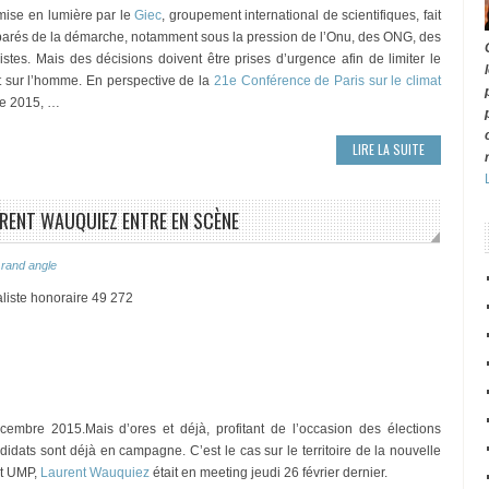
mise en lumière par le
Giec
, groupement international de scientifiques, fait
parés de la démarche, notamment sous la pression de l’Onu, des ONG, des
stes. Mais des décisions doivent être prises d’urgence afin de limiter le
et sur l’homme. En perspective de la
21e Conférence de Paris sur le climat
re 2015, …
LIRE LA SUITE
URENT WAUQUIEZ ENTRE EN SCÈNE
rand angle
liste honoraire 49 272
embre 2015.Mais d’ores et déjà, profitant de l’occasion des élections
dats sont déjà en campagne. C’est le cas sur le territoire de la nouvelle
at UMP,
Laurent Wauquiez
était en meeting jeudi 26 février dernier.