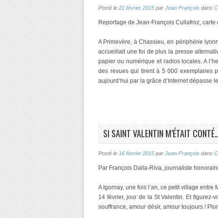
Posté le
21 février 2015
par
Jean-François
dans
C
Reportage de Jean-François Cullafroz, carte
A Primevère, à Chassieu, en périphérie lyonna
accueillait une foi de plus la presse alternat
papier ou numérique et radios locales. A l’
des revues qui tirent à 5 000 exemplaires p
aujourd’hui par la grâce d’Internet dépasse 
SI SAINT VALENTIN M’ÉTAIT CONTÉ
Posté le
16 février 2015
par
Jean-François
dans
C
Par François Dalla-Riva, journaliste honorair
A Igornay, une fois l’an, ce petit village ent
14 février, jour de la St Valentin. Et figure
souffrance, amour désir, amour toujours ! Pl