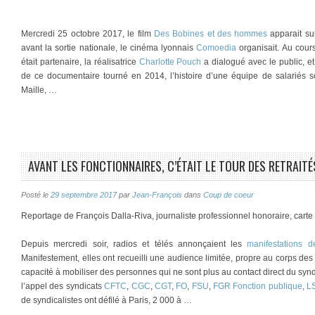
Mercredi 25 octobre 2017, le film
Des Bobines et des hommes
apparait su
avant la sortie nationale, le cinéma lyonnais
Comoedia
organisait. Au cour
était partenaire, la réalisatrice
Charlotte Pouch
a dialogué avec le public, e
de ce documentaire tourné en 2014, l’histoire d’une équipe de salariés s
Maille, …
AVANT LES FONCTIONNAIRES, C’ÉTAIT LE TOUR DES RETRAITÉS
Posté le
29 septembre 2017
par
Jean-François
dans
Coup de coeur
Reportage de François Dalla-Riva, journaliste professionnel honoraire, cart
Depuis mercredi soir, radios et télés annonçaient les
manifestations d
Manifestement, elles ont recueilli une audience limitée, propre au corps de
capacité à mobiliser des personnes qui ne sont plus au contact direct du syndi
l’appel des syndicats
CFTC
,
CGC
,
CGT
,
FO
,
FSU
,
FGR Fonction publique
,
L
de syndicalistes ont défilé à Paris, 2 000 à …