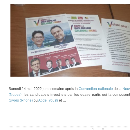
Samedi 14 mai 2022, une semaine après la
Convention nationale
de la
Nouv
(Nupes)
, les candidat.e.s investi.e.s par les quatre partis qui la composen
Givors (Rhône)
où
Abdel Yousfi
et …