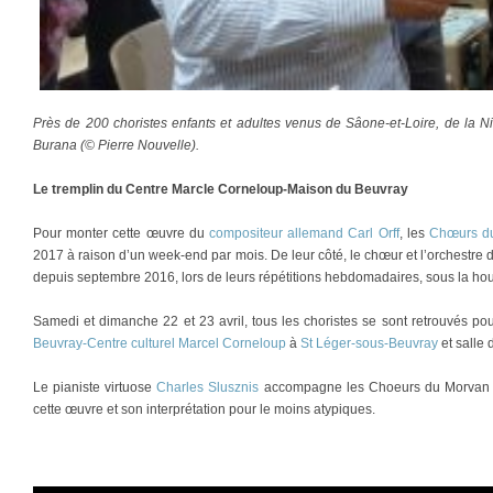
Près de 200 choristes enfants et adultes venus de Sâone-et-Loire, de la N
Burana (© Pierre Nouvelle).
Le tremplin du Centre Marcle Corneloup-Maison du Beuvray
Pour monter cette œuvre du
compositeur allemand Carl Orff
, les
Chœurs d
2017 à raison d’un week-end par mois. De leur côté, le chœur et l’orchestre d
depuis septembre 2016, lors de leurs répétitions hebdomadaires, sous la ho
Samedi et dimanche 22 et 23 avril, tous les choristes se sont retrouvés pou
Beuvray-Centre culturel Marcel Corneloup
à
St Léger-sous-Beuvray
et salle 
Le pianiste virtuose
Charles Slusznis
accompagne les Choeurs du Morvan dep
cette œuvre et son interprétation pour le moins atypiques.