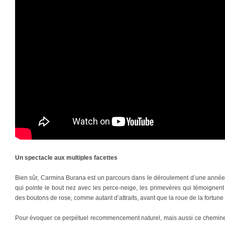
Un spectacle aux multiples facettes
Bien sûr, Carmina Burana est un parcours dans le déroulement d’une année,
qui pointe le bout nez avec les perce-neige, les primevères qui témoignen
des boutons de rose, comme autant d’attraits, avant que la roue de la fortune 
Pour évoquer ce perpétuel recommencement naturel, mais aussi ce chemi