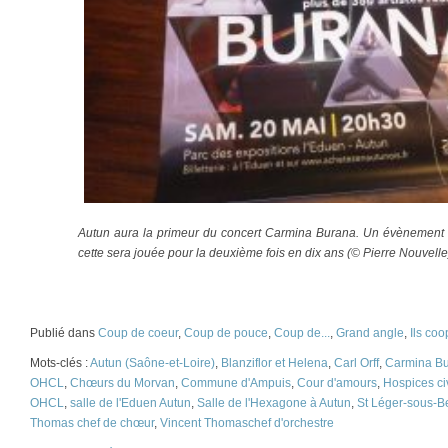
Autun aura la primeur du concert Carmina Burana. Un évènement
cette sera jouée pour la deuxième fois en dix ans (© Pierre Nouvelle
Publié dans
Coup de coeur
,
Coup de pouce
,
Coup de...
,
Grand angle
,
Ils coo
Mots-clés :
Autun (Saône-et-Loire)
,
Blanziflor et Helena
,
Carl Orff
,
Carmina B
OHCL
,
Chœurs du Morvan
,
Commune d'Ampuis
,
Cour d'amours
,
Hospices ci
OHCL
,
salle de l'Eduen Autun
,
Salle de l'Hexagone à Autun
,
St Léger-sous-B
Thomas chef de chœur
,
Vincent Thomaschef d'orchestre