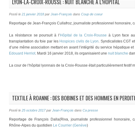
LYON-LA-CROIX-ROUSSE : NUIT BLANCHE À L’HÔPITAL
Posté le
21 janvier 2018
par
Jean-François
dans
Coup de coeur
Reportage de Jean-François Cullafroz, journaliste professionnel honoraire, 
La résistance se poursuit à l’
Hôpital de la Croix-Rousse
à Lyon face au
transplantation du foie par les
Hospices civils de Lyon
. Syndicalistes CGT e
d’une même association mettant en avant l’intégrité du service hépatique e
Edouard Herriot
. Mardi 16 janvier 2018, ils organisaient une
nuit blanche
dans
La cour de l’hôpital lyonnais de la Croix-Rousse était particulièrement festif
TEXTILE À ROANNE : DES BOBINES ET DES HOMMES EN PERDIT
Posté le
25 octobre 2017
par
Jean-François
dans
Ca presse
Reportage de François Dalla(Riva, journaliste professionnel honoraire,
Rhône-Alpes du quotidien
Le Courrier (Genève
)