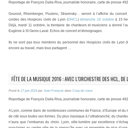
Reportage de François Dalla-Riva, journaliste honoraire, carte de presse 49
Gounod, Rheinberger, Poulenc, Stravinsky… seront à l’affiche du concer
cordes des Hospices civils de Lyon (
OHCL
)
dimanche 16 octobre
à 15 he
Déjà, mardi 11 octobre, la trentaine de chanteurs et musiciens a donné l’
Eugénie à St Genis-Laval. Echos de concert et témoignages.
Ils ne sont pas tous membres du personnel des Hospices civils de Lyon (HC
encore au travail, mais tous partagent …
FÊTE DE LA MUSIQUE 2016 : AVEC L’ORCHESTRE DES HCL, DE 
Posté le
17 juin 2016
par
Jean-François
dans
Coup de coeur
Reportage de François Dalla-Riva, journaliste honoraire, carte de presse 49
A Lyon, comme dans de nombreuses communes de France, d’Europe et du mon
de cité sous toutes ses formes. Du plus classique à l’ultrabranché, du chante
n’aura que l’embarras du choix. Lyon, ville-lumière par excellence n’éch
populaires au centre ville de la presqu’île avec un ensemble de plus d’une