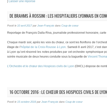
|
Laisser une réponse
DE BRAHMS À ROSSINI : LES HOSPITALIERS LYONNAIS EN CO
Posté le
10 avril 2017
par
Jean-François
dans
Coup de coeur
Reportage de François Dalla-Riva, journaliste professionnel honoraire, cart
Chaque mardi soir, après les voix du chœur, ce sont les flonflons de l’orches
étage de l’
hôpital de la Croix-Rousse à Lyon
. Samedi 8 avril 2017, c’est da
à Lyon qu’ont résonné les notes produites par cet orchestre symphonique pou
soirée musicale de deux heures conduite sous la baguette de
Vincent Thom
L’Orchestre et le chœur des Hospices civils de Lyon
(OHCL) dispose de nomb
16 OCTOBRE 2016 : LE CHŒUR DES HOSPICES CIVILS DE LYO
Posté le
15 octobre 2016
par
Jean-François
dans
Coup de coeur