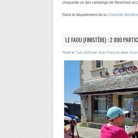
cinquante un des campings de Meschers accu
Dans le département de la
Charente-Maritim
LE FAOU (FINISTÈRE) : 2 000 PART
Posté le
7 juin 2026
par
Jean-François
dans
Ca pr