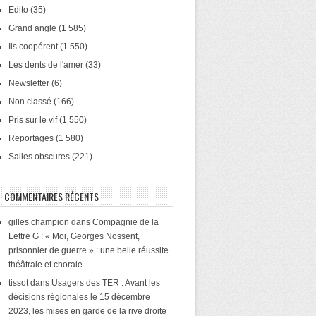
Edito
(35)
Grand angle
(1 585)
Ils coopérent
(1 550)
Les dents de l'amer
(33)
Newsletter
(6)
Non classé
(166)
Pris sur le vif
(1 550)
Reportages
(1 580)
Salles obscures
(221)
COMMENTAIRES RÉCENTS
gilles champion
dans
Compagnie de la
Lettre G : « Moi, Georges Nossent,
prisonnier de guerre » : une belle réussite
théâtrale et chorale
tissot
dans
Usagers des TER : Avant les
décisions régionales le 15 décembre
2023, les mises en garde de la rive droite