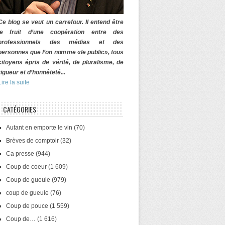
Ce blog se veut un carrefour. Il entend être
le fruit d’une coopération entre des
professionnels des médias et des
personnes que l’on nomme «le public», tous
citoyens épris de vérité, de pluralisme, de
rigueur et d’honnêteté...
Lire la suite
CATÉGORIES
Autant en emporte le vin
(70)
Brèves de comptoir
(32)
Ca presse
(944)
Coup de coeur
(1 609)
Coup de gueule
(979)
coup de gueule
(76)
Coup de pouce
(1 559)
Coup de…
(1 616)