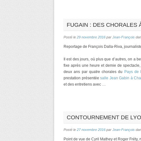
FUGAIN : DES CHORALES À
Posté le
29 novembre 2016
par
Jean-François
da
Reportage de François Dalla-Riva, journalist
Il est des jours, où plus que d’autres, on a b
fixe après une heure et demie de spectacle,
deux ans par quatre chorales du
Pays de 
prestation présentée
salle Jean Gabin à Ch
et des entretiens avec …
CONTOURNEMENT DE LYON 
Posté le
27 novembre 2016
par
Jean-François
da
Point de vue de Cyril Mathey et Roger Fréty, m