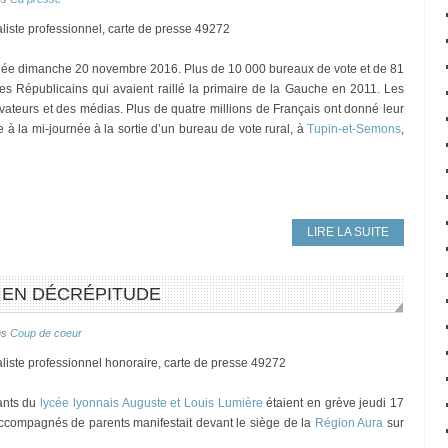
liste professionnel, carte de presse 49272
 jouée dimanche 20 novembre 2016. Plus de 10 000 bureaux de vote et de 81
s Républicains qui avaient raillé la primaire de la Gauche en 2011. Les
vateurs et des médias. Plus de quatre millions de Français ont donné leur
ie à la mi-journée à la sortie d’un bureau de vote rural, à
Tupin-et-Semons
,
LIRE LA SUITE
E EN DÉCRÉPITUDE
ns
Coup de coeur
liste professionnel honoraire, carte de presse 49272
ants du
lycée lyonnais Auguste et Louis Lumière
étaient en grève jeudi 17
ccompagnés de parents manifestait devant le siège de la
Région Aura
sur