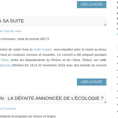
LIRE LA SUITE
 SA SUITE
ns
Coup de coeur
e honoraire, carte de presse 49272
esoins de soleil. Avec la
Suite Fugain
, vous repartez avec le moral au beau
 haut en couleurs sonores et visuelles. Ce concert a été préparé pendant
l’Ozon
, entre les départements du Rhône et de l’Isère. Retour sur cette
aponnay
(Rhône) les 19 et 20 novembre 2016 avec des extraits du concert
LIRE LA SUITE
: LA DÉFAITE ANNONCÉE DE L’ÉCOLOGIE ?
ns
Ca presse
ilitants écologistes de Givors et Grigny