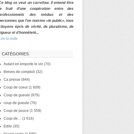
Ce blog se veut un carrefour. Il entend être
le fruit d’une coopération entre des
professionnels des médias et des
personnes que l’on nomme «le public», tous
citoyens épris de vérité, de pluralisme, de
rigueur et d’honnêteté...
Lire la suite
CATÉGORIES
Autant en emporte le vin
(70)
Brèves de comptoir
(32)
Ca presse
(944)
Coup de coeur
(1 609)
Coup de gueule
(979)
coup de gueule
(76)
Coup de pouce
(1 559)
Coup de…
(1 616)
Edito
(35)