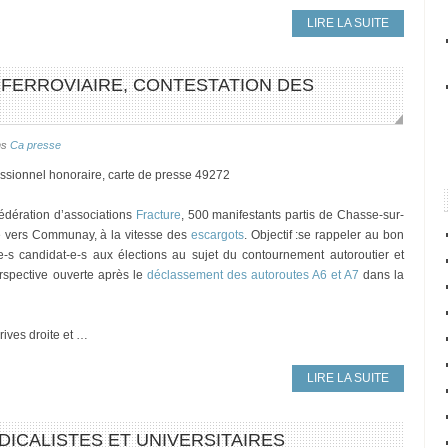
LIRE LA SUITE
E FERROVIAIRE, CONTESTATION DES
ns
Ca presse
fessionnel honoraire, carte de presse 49272
édération d’associations
Fracture
, 500 manifestants partis de Chasse-sur-
e vers Communay, à la vitesse des
escargots
. Objectif :se rappeler au bon
e-s candidat-e-s aux élections au sujet du contournement autoroutier et
erspective ouverte après le
déclassement des autoroutes A6 et A7
dans la
rives droite et …
LIRE LA SUITE
NDICALISTES ET UNIVERSITAIRES