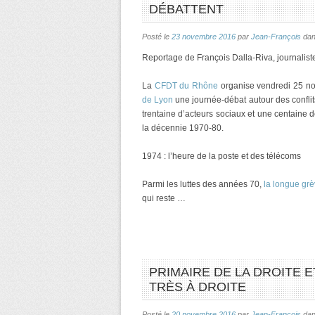
DÉBATTENT
Posté le
23 novembre 2016
par
Jean-François
da
Reportage de François Dalla-Riva, journalist
La
CFDT du Rhône
organise vendredi 25 n
de Lyon
une journée-débat autour des conflit
trentaine d’acteurs sociaux et une centaine 
la décennie 1970-80.
1974 : l’heure de la poste et des télécoms
Parmi les luttes des années 70,
la longue gr
qui reste …
PRIMAIRE DE LA DROITE 
TRÈS À DROITE
Posté le
20 novembre 2016
par
Jean-François
da