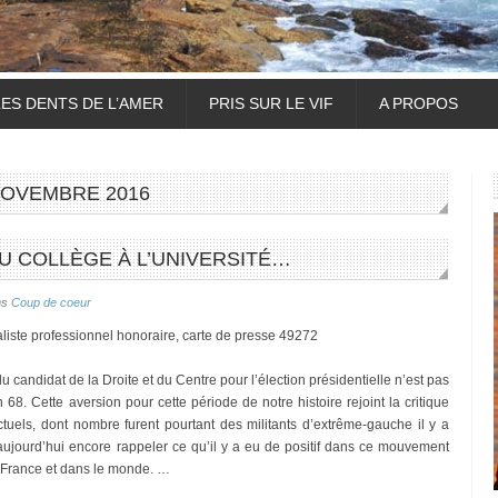
LES DENTS DE L’AMER
PRIS SUR LE VIF
A PROPOS
OVEMBRE 2016
DU COLLÈGE À L’UNIVERSITÉ…
ns
Coup de coeur
liste professionnel honoraire, carte de presse 49272
du candidat de la Droite et du Centre pour l’élection présidentielle n’est pas
8. Cette aversion pour cette période de notre histoire rejoint la critique
tuels, dont nombre furent pourtant des militants d’extrême-gauche il y a
 aujourd’hui encore rappeler ce qu’il y a eu de positif dans ce mouvement
n France et dans le monde. …