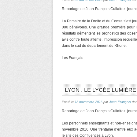
Reportage de Jean-François Cullafroz, journa
La Primaire de la Droite et du Centre s’est
000 bénévoles. Une grande première pour le
résultats démentent les pronostics des obser
avis contre toute attente. Impression recueill
dans le sud du département du Rhône.
Les Français …
LYON : LE LYCÉE LUMIÈR
Posté le
18 novembre 2016
par
Jean-François
da
Reportage de Jean-François Cullafroz, journa
Les personnels enseignants et non-enseign
novembre 2016. Une trentaine d’entre eux a
le site des Confluences à Lyon.