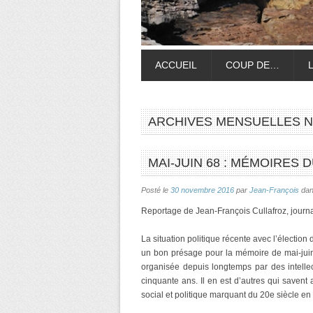
ACCUEIL
COUP DE…
ARCHIVES MENSUELLES
N
MAI-JUIN 68 : MÉMOIRES 
Posté le
30 novembre 2016
par
Jean-François
da
Reportage de Jean-François Cullafroz, journa
La situation politique récente avec l’élection 
un bon présage pour la mémoire de mai-juin 6
organisée depuis longtemps par des intellec
cinquante ans. Il en est d’autres qui savent
social et politique marquant du 20e siècle e