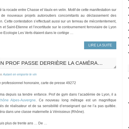
la rocade entre Chasse et Vaulx-en velin. Motif de cette manifestation sur
 de nouveaux projets autoroutiers concomitants au déclassement des
n. Cette contestation s’effectuait aussi sur un terreau de mécontentement,
n et Saint-Etienne et l’incertitude sur le contournement ferroviaire de Lyon
-Ecologie Les Verts étaient dans le cortège …
LIRE LA SUITE
 UN PROF PASSE DERRIÈRE LA CAMÉRA…
ns
Autant en emporte le vin
e professionnel honoraire, carte de presse 49272
ma depuis sa tendre enfance. Prof de gym dans l’académie de Lyon, il a
hône Alpes-Auvergne
. Ce nouveau long métrage est un magnifique
és de réalisateur et de sa sensibilité d’enseignant qui ne l’a pas quittée.
éra dans une classe maternelle à Vénissieux (Rhône).
epuis plus de trente ans … De …