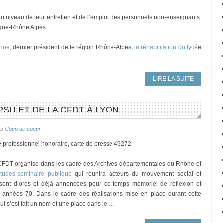
u niveau de leur entretien et de l’emploi des personnels non-enseignants.
ergne-Rhône Alpes.
anne
, dernier président de le région Rhône-Alpes,
la réhabilitation du lycé
e
LIRE LA SUITE
PSU ET DE LA CFDT À LYON
ns
Coup de coeur
e professionnel honoraire, carte de presse 49272
CFDT organise dans les cadre des Archives départementales du Rhône et
études-séminaire publique
qui réunira acteurs du mouvement social et
 sont d’ores et déjà annoncées pour ce temps mémoriel de réflexion et
 années 70. Dans le cadre des réalisations mise en place durant cette
qui s’est fait un nom et une place dans le …