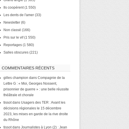
Grand angle
(1 585)
Ils coopérent
(1 550)
Les dents de l'amer
(33)
Newsletter
(6)
Non classé
(166)
Pris sur le vif
(1 550)
Reportages
(1 580)
Salles obscures
(221)
COMMENTAIRES RÉCENTS
gilles champion
dans
Compagnie de la
Lettre G : « Moi, Georges Nossent,
prisonnier de guerre » : une belle réussite
théâtrale et chorale
tissot
dans
Usagers des TER : Avant les
décisions régionales le 15 décembre
2023, les mises en garde de la rive droite
du Rhône
tissot
dans
Journalistes à Lyon (2) : Jean