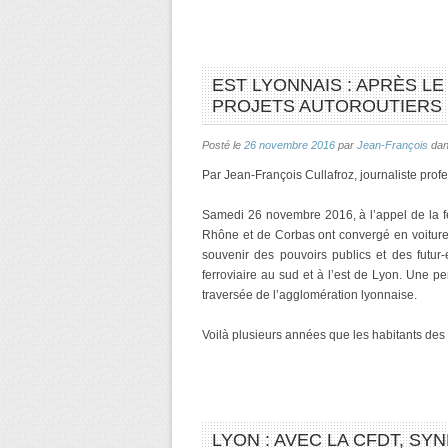
EST LYONNAIS : APRÈS L
PROJETS AUTOROUTIERS
Posté le
26 novembre 2016
par
Jean-François
da
Par Jean-François Cullafroz, journaliste pro
Samedi 26 novembre 2016, à l’appel de la f
Rhône et de Corbas ont convergé en voitur
souvenir des pouvoirs publics et des futur-
ferroviaire au sud et à l’est de Lyon. Une p
traversée de l’agglomération lyonnaise.
Voilà plusieurs années que les habitants des 
LYON : AVEC LA CFDT, SY