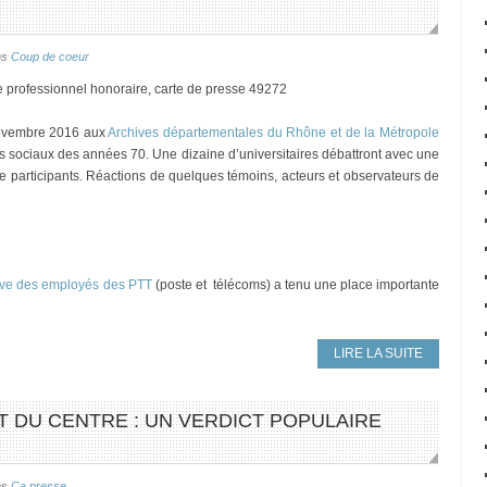
ns
Coup de coeur
e professionnel honoraire, carte de presse 49272
ovembre 2016 aux
Archives départementales du Rhône et de la Métropole
s sociaux des années 70. Une dizaine d’universitaires débattront avec une
de participants. Réactions de quelques témoins, acteurs et observateurs de
ève des employés des PTT
(poste et télécoms) a tenu une place importante
LIRE LA SUITE
ET DU CENTRE : UN VERDICT POPULAIRE
ns
Ca presse