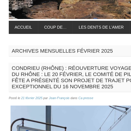
ACCUEIL
COUP DE…
LES DENTS DE L’AMER
ARCHIVES MENSUELLES
FÉVRIER 2025
CONDRIEU (RHÔNE) : RÉOUVERTURE VOYAGE
DU RHÔNE : LE 20 FÉVRIER, LE COMITÉ DE P
FÊTE A PRÉSENTÉ SON PROJET DE TRAJET P
EXCEPTIONNEL DU 16 NOVEMBRE 2025
Posté le
21 février 2025
par
Jean-François
dans
Ca presse