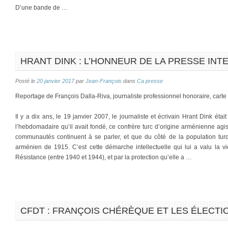
D’une bande de …
HRANT DINK : L’HONNEUR DE LA PRESSE INT
Posté le
20 janvier 2017
par
Jean-François
dans
Ca presse
Reportage de François Dalla-Riva, journaliste professionnel honoraire, cart
Il y a dix ans, le 19 janvier 2007, le journaliste et écrivain Hrant Dink ét
l’hebdomadaire qu’il avait fondé, ce confrère turc d’origine arménienne agi
communautés continuent à se parler, et que du côté de la population tur
arménien de 1915. C’est cette démarche intellectuelle qui lui a valu la v
Résistance (entre 1940 et 1944), et par la protection qu’elle a …
CFDT : FRANÇOIS CHÉRÈQUE ET LES ÉLECTI