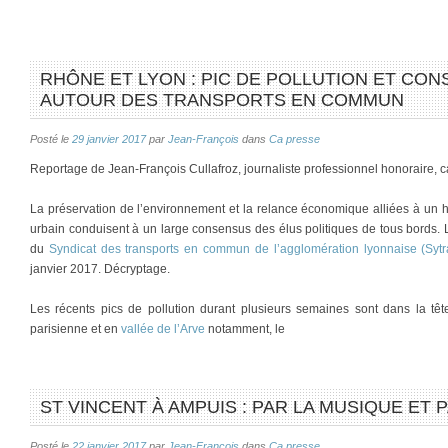
RHÔNE ET LYON : PIC DE POLLUTION ET CO
AUTOUR DES TRANSPORTS EN COMMUN
Posté le
29 janvier 2017
par
Jean-François
dans
Ca presse
Reportage de Jean-François Cullafroz, journaliste professionnel honoraire, 
La préservation de l’environnement et la relance économique alliées à un h
urbain conduisent à un large consensus des élus politiques de tous bords.
du
Syndicat des transports en commun de l’agglomération lyonnaise (Sytr
janvier 2017. Décryptage.
Les récents pics de pollution durant plusieurs semaines sont dans la t
parisienne et en
vallée de l’Arve
notamment, le
ST VINCENT À AMPUIS : PAR LA MUSIQUE ET 
Posté le
22 janvier 2017
par
Jean-François
dans
Ca presse