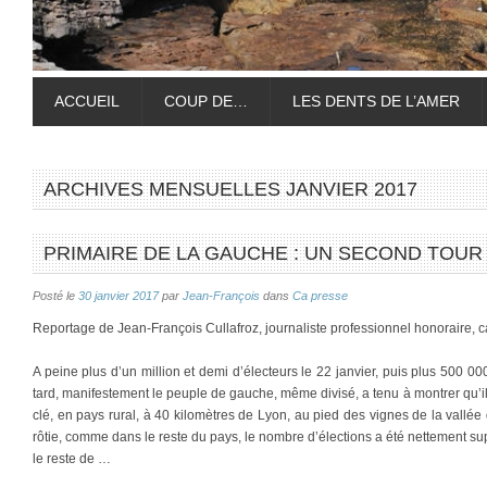
ACCUEIL
COUP DE…
LES DENTS DE L’AMER
ARCHIVES MENSUELLES
JANVIER 2017
PRIMAIRE DE LA GAUCHE : UN SECOND TOUR
Posté le
30 janvier 2017
par
Jean-François
dans
Ca presse
Reportage de Jean-François Cullafroz, journaliste professionnel honoraire, 
A peine plus d’un million et demi d’électeurs le 22 janvier, puis plus 500 
tard, manifestement le peuple de gauche, même divisé, a tenu à montrer qu’il ex
clé, en pays rural, à 40 kilomètres de Lyon, au pied des vignes de la vallé
rôtie, comme dans le reste du pays, le nombre d’élections a été nettement s
le reste de …