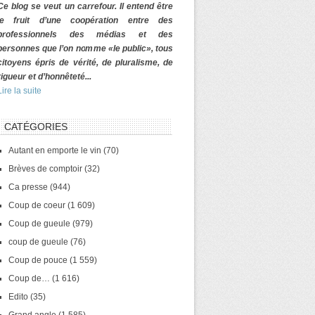
Ce blog se veut un carrefour. Il entend être
le fruit d’une coopération entre des
professionnels des médias et des
personnes que l’on nomme «le public», tous
citoyens épris de vérité, de pluralisme, de
rigueur et d’honnêteté...
Lire la suite
CATÉGORIES
Autant en emporte le vin
(70)
Brèves de comptoir
(32)
Ca presse
(944)
Coup de coeur
(1 609)
Coup de gueule
(979)
coup de gueule
(76)
Coup de pouce
(1 559)
Coup de…
(1 616)
Edito
(35)