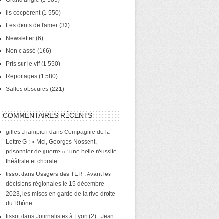
Grand angle
(1 585)
Ils coopérent
(1 550)
Les dents de l'amer
(33)
Newsletter
(6)
Non classé
(166)
Pris sur le vif
(1 550)
Reportages
(1 580)
Salles obscures
(221)
COMMENTAIRES RÉCENTS
gilles champion
dans
Compagnie de la
Lettre G : « Moi, Georges Nossent,
prisonnier de guerre » : une belle réussite
théâtrale et chorale
tissot
dans
Usagers des TER : Avant les
décisions régionales le 15 décembre
2023, les mises en garde de la rive droite
du Rhône
tissot
dans
Journalistes à Lyon (2) : Jean