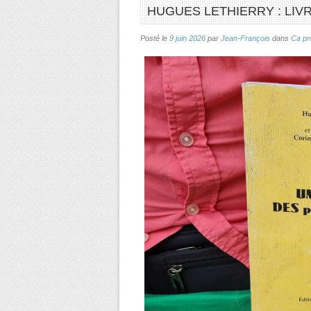
HUGUES LETHIERRY : LIV
Posté le
9 juin 2026
par
Jean-François
dans
Ca pr