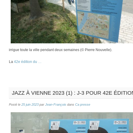
irrigue toute la ville pendant deux semaines (© Pierre Nouvelle).
La
42e édition du …
JAZZ À VIENNE 2023 (1) : J-3 POUR 42E ÉDITIO
Posté le
25 juin 2023
par
Jean-François
dans
Ca presse