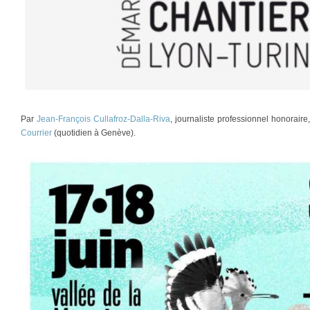
Par
Jean-François Cullafroz-Dalla-Riva
, journaliste professionnel honorair
Courrier
(quotidien à Genève).