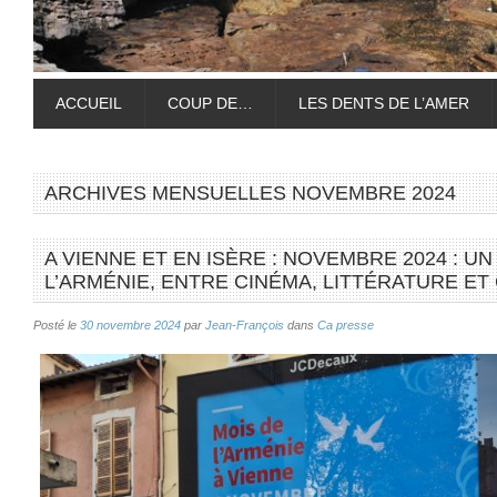
ACCUEIL
COUP DE…
LES DENTS DE L’AMER
ARCHIVES MENSUELLES
NOVEMBRE 2024
A VIENNE ET EN ISÈRE : NOVEMBRE 2024 : U
L’ARMÉNIE, ENTRE CINÉMA, LITTÉRATURE E
Posté le
30 novembre 2024
par
Jean-François
dans
Ca presse