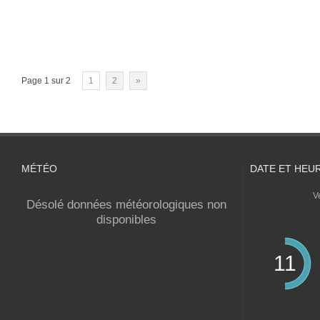
Page 1 sur 2
1
2
»
MÉTÉO
DATE ET HEU
V
Désolé données météorologiques non
disponibles
11