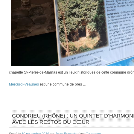
chapelle St-Pierre-de-Marnas est un lieux historiques de cette commune drô
Mercurol-Veaunes
est une commune de près …
CONDRIEU (RHÔNE) : UN QUINTET D’HARMON
AVEC LES RESTOS DU CŒUR
Posté le
10 novembre 2024
par
Jean-François
dans
Ca presse