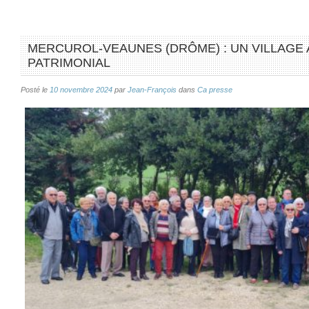
MERCUROL-VEAUNES (DRÔME) : UN VILLAGE 
PATRIMONIAL
Posté le
10 novembre 2024
par
Jean-François
dans
Ca presse