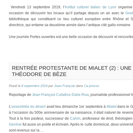
Vendredi 13 septembre 2019, l’
Institut culturel italien de Lyon
organise 
occasion de découvrir les locaux qu’il partage depuis un an avec le
Goet
bibliothèque qui constituent ce lieu culturel européen entre Rhône et
directrice, qui entame sa deuxième année dans l’antique cité gallo-romaine.
Une journée Portes ouvertes est une belle occasion de découvrir et rencontre
RENTRÉE PROTESTANTE DE MIALET (2) : UNE
THÉODORE DE BÈZE
Posté le
8 septembre 2019
par
Jean-François
dans
Ca presse
Reportage de
Jean-François Cullafroz-Dalla Riva
, journaliste professionnel
L’
assemblée du désert
avait lieu dimanche 1er septembre à
Mialet
dans le G
à l’occasion du 500e anniversaire de sa naissance, il était naturel de reveni
Tout à la fois pasteur, successeur de
Calvin
, professeur de droit, théologie
Genève
fut aussi un poète et écrivain. Après le culte dominical, deux universi
sont revenus sur la …