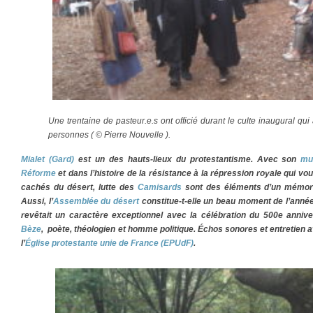
Une trentaine de pasteur.e.s ont officié durant le culte inaugural qui 
personnes ( © Pierre Nouvelle ).
Mialet (Gard)
est un des hauts-lieux du protestantisme. Avec son
mu
Réforme
et dans l’histoire de la résistance à la répression royale qui vou
cachés du désert, lutte des
Camisards
sont des éléments d’un mémorial 
Aussi, l’
Assemblée du désert
constitue-t-elle un beau moment de l’année 
revêtait un caractère exceptionnel avec la célébration du 500e anniv
Bèze
, poète, théologien et homme politique. Échos sonores et entretien
l’
Église protestante unie de France (EPUdF)
.