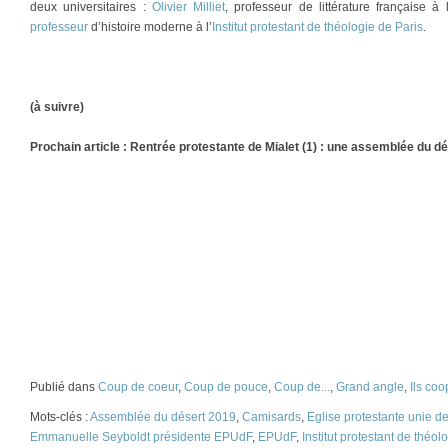
deux universitaires :
Olivier Milliet
, professeur de littérature française 
professeur
d’histoire moderne à l’
Institut protestant de théologie de Paris
.
(à suivre)
Prochain article : Rentrée protestante de Mialet (1) : une assemblée du d
Publié dans
Coup de coeur
,
Coup de pouce
,
Coup de...
,
Grand angle
,
Ils coo
Mots-clés :
Assemblée du désert 2019
,
Camisards
,
Eglise protestante unie d
Emmanuelle Seyboldt présidente EPUdF
,
EPUdF
,
Institut protestant de théol