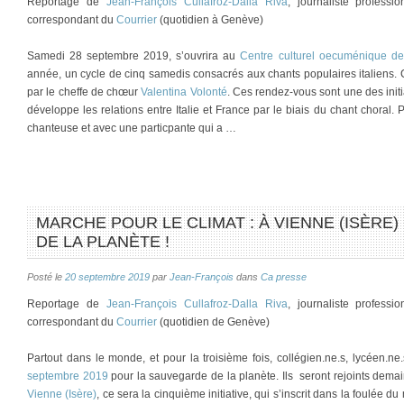
Reportage de
Jean-François Cullafroz-Dalla Riva
, journaliste profess
correspondant du
Courrier
(quotidien à Genève)
Samedi 28 septembre 2019, s’ouvrira au
Centre culturel oecuménique de
année, un cycle de cinq samedis consacrés aux chants populaires italiens
par le cheffe de chœur
Valentina Volonté
. Ces rendez-vous sont une des initi
développe les relations entre Italie et France par le biais du chant choral. 
chanteuse et avec une particpante qui a …
MARCHE POUR LE CLIMAT : À VIENNE (ISÈRE
DE LA PLANÈTE !
Posté le
20 septembre 2019
par
Jean-François
dans
Ca presse
Reportage de
Jean-François Cullafroz-Dalla Riva
, journaliste profess
correspondant du
Courrier
(quotidien de Genève)
Partout dans le monde, et pour la troisième fois, collégien.ne.s, lycéen.ne.
septembre 2019
pour la sauvegarde de la planète. Ils seront rejoints demai
Vienne (Isère)
, ce sera la cinquième initiative, qui s’inscrit dans la foulée