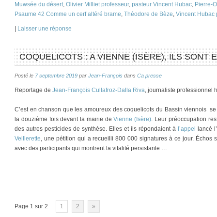
Muwsée du désert
,
Olivier Milliet professeur
,
pasteur Vincent Hubac
,
Pierre-O
Psaume 42 Comme un cerf altéré brame
,
Théodore de Bèze
,
Vincent Hubac 
|
Laisser une réponse
COQUELICOTS : A VIENNE (ISÈRE), ILS SONT 
Posté le
7 septembre 2019
par
Jean-François
dans
Ca presse
Reportage de
Jean-François Cullafroz-Dalla Riva
, journaliste professionnel
C’est en chanson que les amoureux des coquelicots du Bassin viennois se 
la douzième fois devant la mairie de
Vienne (Isère)
. Leur préoccupation rest
des autres pesticides de synthèse. Elles et ils répondaient à
l’appel
lancé l
Veillerette
, une pétition qui a recueilli 800 000 signatures à ce jour. Écho
avec des participants qui montrent la vitalité persistante …
Page 1 sur 2
1
2
»