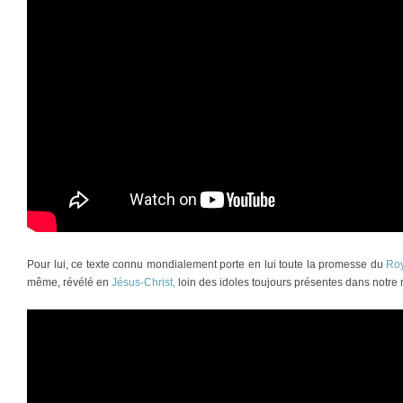
Pour lui, ce texte connu mondialement porte en lui toute la promesse du
Ro
même, révélé en
Jésus-Christ,
loin des idoles toujours présentes dans notr