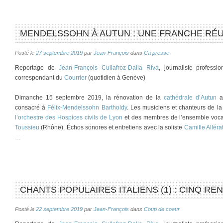
MENDELSSOHN À AUTUN : UNE FRANCHE RÉU
Posté le
27 septembre 2019
par
Jean-François
dans
Ca presse
Reportage de
Jean-François Cullafroz-Dalla Riva
, journaliste profess
correspondant du
Courrier
(quotidien à Genève)
Dimanche 15 septembre 2019, la rénovation de la
cathédrale d’Autun
a 
consacré à
Félix-Mendelssohn Bartholdy
. Les musiciens et chanteurs de l
l’orchestre des Hospices civils de Lyon
et des membres de l’ensemble vocal
Toussieu
(Rhône). Échos sonores et entretiens avec la soliste
Camille Alléra
…
CHANTS POPULAIRES ITALIENS (1) : CINQ RE
Posté le
22 septembre 2019
par
Jean-François
dans
Coup de coeur