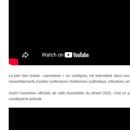
La part des chants, »spontanés » ou cantiques, est importante dans un
rassemblements d’autres confessions chrétiennes (catholique, orthodoxe, a
Avant l’ouverture officielle de cette Assemblée du désert 2019, c’est un
constituait le prélude.