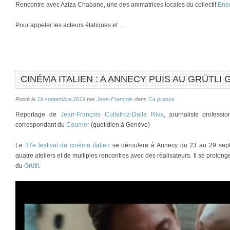
Rencontre avec Aziza Chabane, une des animatrices locales du collectif
Ense
Pour appeler les acteurs étatiques et …
CINÉMA ITALIEN : A ANNECY PUIS AU GRÜTLI
Posté le
19 septembre 2019
par
Jean-François
dans
Ca presse
Reportage de
Jean-François Cullafroz-Dalla Riva
, journaliste profess
correspondant du
Courrier
(quotidien à Genève)
Le
37e festival du cinéma italien
se déroulera à Annecy du 23 au 29 septe
quatre ateliers et de multiples rencontres avec des réalisateurs. Il se prolon
du
Grütli
.