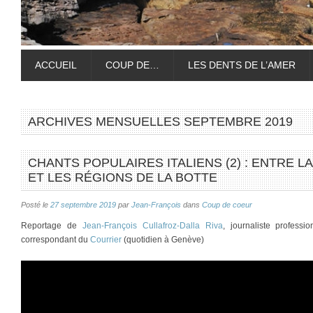
ACCUEIL
COUP DE…
LES DENTS DE L’AMER
ARCHIVES MENSUELLES
SEPTEMBRE 2019
CHANTS POPULAIRES ITALIENS (2) : ENTRE L
ET LES RÉGIONS DE LA BOTTE
Posté le
27 septembre 2019
par
Jean-François
dans
Coup de coeur
Reportage de
Jean-François Cullafroz-Dalla Riva
, journaliste profess
correspondant du
Courrier
(quotidien à Genève)