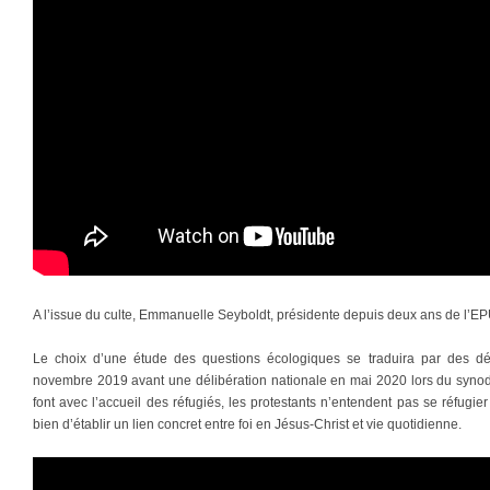
A l’issue du culte, Emmanuelle Seyboldt, présidente depuis deux ans de l’EPUdF
Le choix d’une étude des questions écologiques se traduira par des d
novembre 2019 avant une délibération nationale en mai 2020 lors du synode
font avec l’accueil des réfugiés, les protestants n’entendent pas se réfugier
bien d’établir un lien concret entre foi en Jésus-Christ et vie quotidienne.