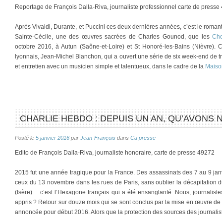
Reportage de François Dalla-Riva, journaliste professionnel carte de presse
Après Vivaldi, Durante, et Puccini ces deux dernières années, c’est le roma
Sainte-Cécile, une des œuvres sacrées de Charles Gounod, que les
Ch
octobre 2016, à Autun (Saône-et-Loire) et St Honoré-les-Bains (Nièvre). C
lyonnais, Jean-Michel Blanchon, qui a ouvert une série de six week-end de t
et entretien avec un musicien simple et talentueux, dans le cadre de la
Maiso
CHARLIE HEBDO : DEPUIS UN AN, QU’AVONS 
Posté le
5 janvier 2016
par
Jean-François
dans
Ca presse
Edito de François Dalla-Riva, journaliste honoraire, carte de presse 49272
2015 fut une année tragique pour la France. Des assassinats des 7 au 9 jan
ceux du 13 novembre dans les rues de Paris, sans oublier la décapitation du
(Isère)… c’est l’Hexagone français qui a été ensanglanté. Nous, journalist
appris ? Retour sur douze mois qui se sont conclus par la mise en œuvre de l’
annoncée pour début 2016. Alors que la protection des sources des journali