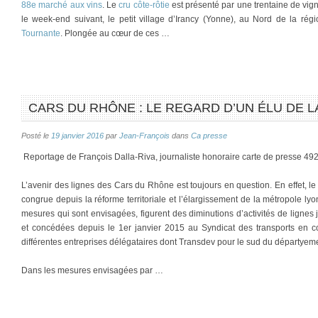
88e marché aux vins
. Le
cru côte-rôtie
est présenté par une trentaine de vig
le week-end suivant, le petit village d’Irancy (Yonne), au Nord de la ré
Tournante
. Plongée au cœur de ces …
CARS DU RHÔNE : LE REGARD D’UN ÉLU DE 
Posté le
19 janvier 2016
par
Jean-François
dans
Ca presse
Reportage de François Dalla-Riva, journaliste honoraire carte de presse 49
L’avenir des lignes des Cars du Rhône est toujours en question. En effet, l
congrue depuis la réforme territoriale et l’élargissement de la métropole ly
mesures qui sont envisagées, figurent des diminutions d’activités de lignes
et concédées depuis le 1er janvier 2015 au Syndicat des transports en co
différentes entreprises délégataires dont Transdev pour le sud du départye
Dans les mesures envisagées par …