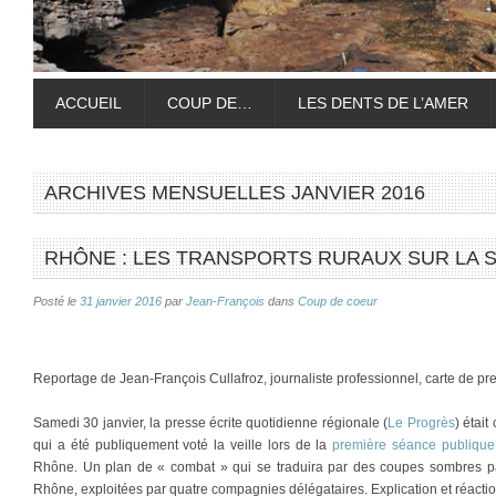
ACCUEIL
COUP DE…
LES DENTS DE L’AMER
ARCHIVES MENSUELLES
JANVIER 2016
RHÔNE : LES TRANSPORTS RURAUX SUR LA 
Posté le
31 janvier 2016
par
Jean-François
dans
Coup de coeur
Reportage de Jean-François Cullafroz, journaliste professionnel, carte de p
Samedi 30 janvier, la presse écrite quotidienne régionale (
Le Progrès
) était
qui a été publiquement voté la veille lors de la
première séance publique
Rhône. Un plan de « combat » qui se traduira par des coupes sombres pa
Rhône, exploitées par quatre compagnies délégataires. Explication et réacti