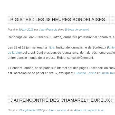
PIGISTES : LES 48 HEURES BORDELAISES
Posté le
30 juin 2018
par
Jean-François
dans
Brèves de comptoir
Reportage de Jean-François Cullafroz, journaliste professionnel honoraire, 
Les 28 et 29 juin se tenait à l’
Ijba
, Institut de journalisme de Bordeaux (
Univ
de la pige
,qui a ont réuni plusieurs de journalisme, dont de très nombreux 
entrer dans le monde de la presse. Retour sur cet événement.
« Pendant l’année, on se parle sur Internet par des pages Facebook, on conver
est l’occasion de se parler en vrai », expliquent
Ludivine Loncle
et
Lucile Tou
J’AI RENCONTRÉ DES CHAMAREL HEUREUX !
Posté le
30 septembre 2017
par
Jean-François
dans
Autant en emporte le vin