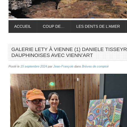
ACCUEIL
COUP DE…
LES DENTS DE L’AMER
GALERIE LETY À VIENNE (1) DANIELE TISSE
DAUPHINOISES AVEC VIENN’ART
Posté le
15 septembre 2024
par
Jean-François
dans
Brèves de comptoir