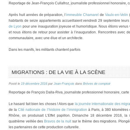
Reportage de Jean-François Cullafroz, journaliste professionnel honoraire, 
Après huit années de préparation, l
‘immeuble Chamarel
de
Vaulx-en-Velin
habitants de seize appartements accueillaient vendredi 29 septembre leurs 
de Lyon
pour une inauguration joyeuse et humoristique. Nous étions venus vi
et nous étions de retour pour assister à l’inauguration. Rencontres avec d
communautaire, avec une élue et un architecte.
Dans les manifs, les militants chantent parfois
MIGRATIONS : DE LA VIE À LA SCÈNE
Posté le
19 décembre 2016
par
Jean-François
dans
Brèves de comptoir
Reportage de François Dalla-Riva, journaliste professionnel honoraire, cart
Le hasard fait bien les choses ! Alors que
la journée internationale des migr
de la
Cité nationale de l’histoire de l’immigration
à Paris, à 380 kilomètres
Rhône, on produisait L’Effet papillon. Dimanche 18 décembre 2016, la sa
quatrième veillée des
Bravos de la nuit
sur le thème des migrations. Plongé
les partenaires de cette production culturelle.