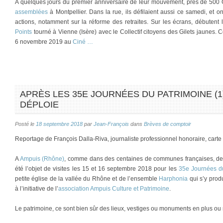
A quelques jours du premier anniversaire de leur mouvement, près de 500 G
assemblées
à Montpellier. Dans la rue, ils défilaient aussi ce samedi, et on
actions, notamment sur la réforme des retraites. Sur les écrans, débutent 
Points
tourné à Vienne (Isère) avec le Collectif citoyens des Gilets jaunes
6 novembre 2019 au
Ciné …
APRÈS LES 35E JOURNÉES DU PATRIMOINE (1
DÉPLOIE
Posté le
18 septembre 2018
par
Jean-François
dans
Brèves de comptoir
Reportage de François Dalla-Riva, journaliste professionnel honoraire, cart
A
Ampuis (Rhône)
, comme dans des centaines de communes françaises, des
été l’objet de visites les 15 et 16 septembre 2018 pour les
35e Journées d
petite église de la vallée du Rhône et de l’ensemble
Harphonia
qui s’y prod
à l’initiative de l’
association Ampuis Culture et Patrimoine
.
Le patrimoine, ce sont bien sûr des lieux, vestiges ou monuments en plus o