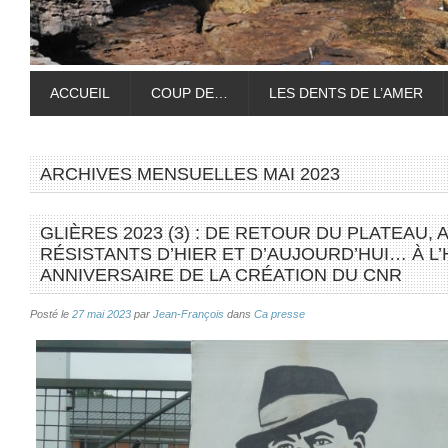
ACCUEIL
COUP DE…
LES DENTS DE L’AMER
ARCHIVES MENSUELLES
MAI 2023
GLIÈRES 2023 (3) : DE RETOUR DU PLATEAU, 
RÉSISTANTS D’HIER ET D’AUJOURD’HUI… À L
ANNIVERSAIRE DE LA CRÉATION DU CNR
Posté le
27 mai 2023
par
Jean-François
dans
Ca presse