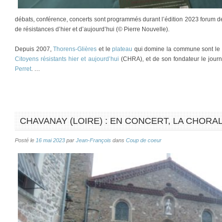
débats, conférence, concerts sont programmés durant l’édition 2023 forum 
de résistances d’hier et d’aujourd’hui (© Pierre Nouvelle).
Depuis 2007,
Thorens-Glières
et le
plateau
qui domine la commune sont le 
Citoyens résistants hier et aujourd’hui
(CHRA), et de son fondateur le journa
Perret
. …
CHAVANAY (LOIRE) : EN CONCERT, LA CHORA
Posté le
16 mai 2023
par
Jean-François
dans
Coup de coeur