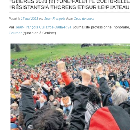
GLIÈRES 2023 (2) : UNE PALETTE CULTURELL
RÉSISTANTS À THORENS ET SUR LE PLATEAU 
Posté le
17 mai 2023
par
Jean-François
dans
Coup de coeur
Par
Jean-François Cullafroz-Dalla-Riva
, journaliste professionnel honorair
Courrier
(quotidien à Genève).