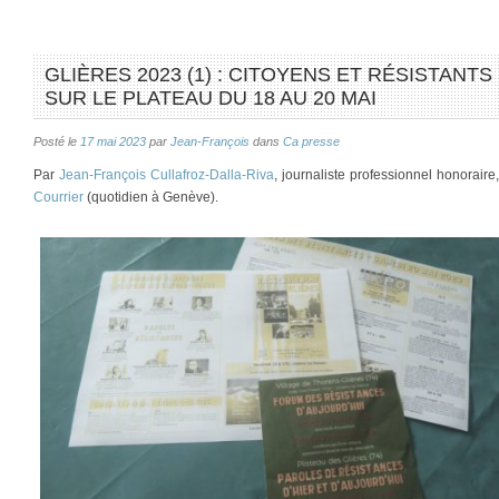
GLIÈRES 2023 (1) : CITOYENS ET RÉSISTANT
SUR LE PLATEAU DU 18 AU 20 MAI
Posté le
17 mai 2023
par
Jean-François
dans
Ca presse
Par
Jean-François Cullafroz-Dalla-Riva
, journaliste professionnel honorair
Courrier
(quotidien à Genève).