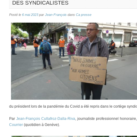
DES SYNDICALISTES
Posté le
6 mai 2023
par
Jean-François
dans
Ca presse
du président lors de la pandémie du Covid a été repris dans le cortège syndi
Par
Jean-François Cullafroz-Dalla-Riva
, journaliste professionnel honorair
Courrier
(quotidien à Genève).