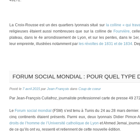
49272.
La Croix-Rousse est un des quartiers lyonnais situé sur
la colline « qui trava
religieuses étaient aussi nombreuses que sur la colline de
Fourvière,
celle
plateau, dans le 4e arrondissement de Lyon, et sur les pentes, dans le 1er, 
leur empreinte, illustrées notamment par
les révoltes de 1831 et de 1834
. De
FORUM SOCIAL MONDIAL : POUR QUEL TYPE
Posté le
7 avril 2015
par
Jean-François
dans
Coup de coeur
Par Jean-François Cullafroz, journaliste professionnel carte de presse 49 272
Le
Forum social mondial
(FSM) s’est tenu à Tunis du 24 au 28 mars dernier
cinq continents étaient présents. Parmi eux, deux lyonnais Didier Pirnce-A
droits de l’homme de l’Université catholique de Lyon
et Ahmed Jemai, journal
de ce qu’ils ont vu, ressenti et retiennent de cette nouvelle édition.