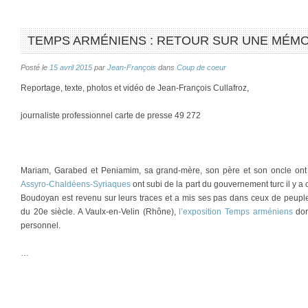
TEMPS ARMÉNIENS : RETOUR SUR UNE MÉMO
Posté le
15 avril 2015
par
Jean-François
dans
Coup de coeur
Reportage, texte, photos et vidéo de Jean-François Cullafroz,
journaliste professionnel carte de presse 49 272
Mariam, Garabed et Peniamim, sa grand-mère, son père et son oncle ont 
Assyro-Chaldéens-Syriaques
ont subi de la part du gouvernement turc il y 
Boudoyan est revenu sur leurs traces et a mis ses pas dans ceux de peupl
du 20e siècle. A Vaulx-en-Velin (Rhône),
l’exposition Temps arméniens
don
personnel.
…