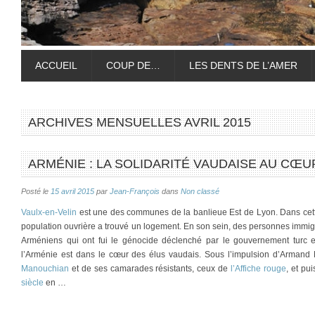
ACCUEIL
COUP DE…
LES DENTS DE L’AMER
ARCHIVES MENSUELLES
AVRIL 2015
ARMÉNIE : LA SOLIDARITÉ VAUDAISE AU CŒU
Posté le
15 avril 2015
par
Jean-François
dans
Non classé
Vaulx-en-Velin
est une des communes de la banlieue Est de Lyon. Dans cette
population ouvrière a trouvé un logement. En son sein, des personnes immig
Arméniens qui ont fui le génocide déclenché par le gouvernement turc
l’Arménie est dans le cœur des élus vaudais. Sous l’impulsion d’Armand 
Manouchian
et de ses camarades résistants, ceux de
l’Affiche rouge
, et pu
siècle
en …