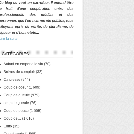
Ce blog se veut un carrefour. Il entend être
le fruit d’une coopération entre des
professionnels des médias et des
personnes que l’on nomme «le public», tous
citoyens épris de vérité, de pluralisme, de
rigueur et d’honnêteté...
Lire la suite
CATÉGORIES
Autant en emporte le vin
(70)
Brèves de comptoir
(32)
Ca presse
(944)
Coup de coeur
(1 609)
Coup de gueule
(979)
coup de gueule
(76)
Coup de pouce
(1 559)
Coup de…
(1 616)
Edito
(35)