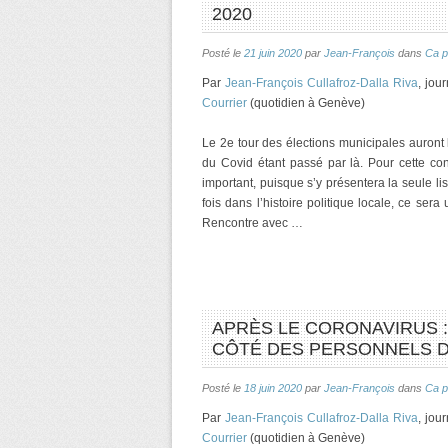
2020
Posté le
21 juin 2020
par
Jean-François
dans
Ca p
Par
Jean-François Cullafroz-Dalla Riva
, jou
Courrier
(quotidien à Genève)
Le 2e tour des élections municipales auront l
du Covid étant passé par là. Pour cette c
important, puisque s’y présentera la seule li
fois dans l’histoire politique locale, ce ser
Rencontre avec …
APRÈS LE CORONAVIRUS :
CÔTÉ DES PERSONNELS D
Posté le
18 juin 2020
par
Jean-François
dans
Ca p
Par
Jean-François Cullafroz-Dalla Riva
, jou
Courrier
(quotidien à Genève)