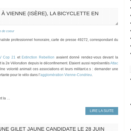
À VIENNE (ISÈRE), LA BICYCLETTE EN
 de coeur
rnaliste professionnel honoraire, carte de presse 49272, correspondant du
 Cop 21
et
Extinction Rebellion
avaient donné rendez-vous devant la
it la 2e Vélorution depuis le déconfinement. Etaient aussi représentés
Attac
Une volonté animait ces associations et leurs militant.e.s : demander une
tante pour le vélo dans l’
agglomération Vienne-Condrieu
.
nt la …
LIRE LA SUITE
UNE GILET JAUNE CANDIDATE LE 28 JUIN