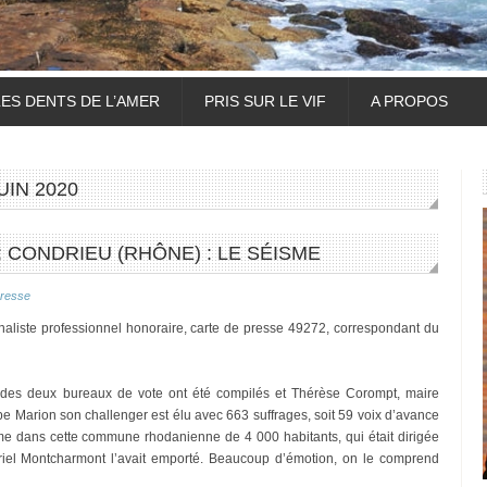
LES DENTS DE L’AMER
PRIS SUR LE VIF
A PROPOS
UIN 2020
 CONDRIEU (RHÔNE) : LE SÉISME
resse
rnaliste professionnel honoraire, carte de presse 49272, correspondant du
 des deux bureaux de vote ont été compilés et Thérèse Corompt, maire
ippe Marion son challenger est élu avec 663 suffrages, soit 59 voix d’avance
me dans cette commune rhodanienne de 4 000 habitants, qui était dirigée
iel Montcharmont l’avait emporté. Beaucoup d’émotion, on le comprend