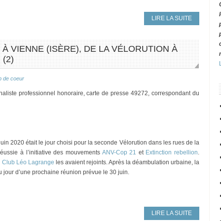
LIRE LA SUITE
À VIENNE (ISÈRE), DE LA VÉLORUTION À
(2)
 de coeur
rnaliste professionnel honoraire, carte de presse 49272, correspondant du
juin 2020 était le jour choisi pour la seconde Vélorution dans les rues de la
réussie à l’initiative des mouvements
ANV-Cop 21
et
Extinction rebellion
.
u
Club Léo Lagrange
les avaient rejoints. Après la déambulation urbaine, la
du jour d’une prochaine réunion prévue le 30 juin.
LIRE LA SUITE