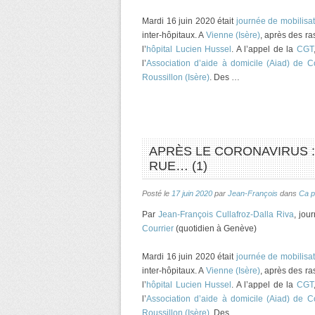
Mardi 16 juin 2020 était
journée de mobilisa
inter-hôpitaux. A
Vienne (Isère)
, après des r
l’
hôpital Lucien Hussel
. A l’appel de la
CGT
l’
Association d’aide à domicile (Aiad) de 
Roussillon (Isère)
. Des …
APRÈS LE CORONAVIRUS : 
RUE… (1)
Posté le
17 juin 2020
par
Jean-François
dans
Ca p
Par
Jean-François Cullafroz-Dalla Riva
, jou
Courrier
(quotidien à Genève)
Mardi 16 juin 2020 était
journée de mobilisa
inter-hôpitaux. A
Vienne (Isère)
, après des r
l’
hôpital Lucien Hussel
. A l’appel de la
CGT
l’
Association d’aide à domicile (Aiad) de 
Roussillon (Isère)
. Des …