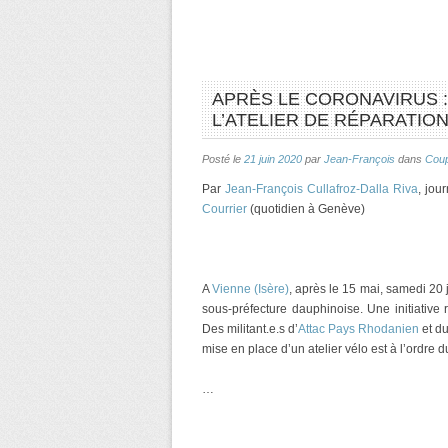
APRÈS LE CORONAVIRUS : 
L’ATELIER DE RÉPARATION 
Posté le
21 juin 2020
par
Jean-François
dans
Coup
Par
Jean-François Cullafroz-Dalla Riva
, jou
Courrier
(quotidien à Genève)
A
Vienne (Isère)
, après le 15 mai, samedi 20 
sous-préfecture dauphinoise. Une initiative 
Des militant.e.s d’
Attac Pays Rhodanien
et d
mise en place d’un atelier vélo est à l’ordre 
…