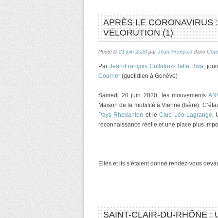
APRÈS LE CORONAVIRUS : 
VÉLORUTION (1)
Posté le
21 juin 2020
par
Jean-François
dans
Coup
Par
Jean-François Cullafroz-Dalla Riva
, jou
Courrier
(quotidien à Genève)
Samedi 20 juin 2020, les mouvements
ANV
Maison de la mobilité à Vienne (Isère). C’éta
Pays Rhodanien
et le
Club Léo Lagrange
. 
reconnaissance réelle et une place plus impor
Elles et ils s’étaient donné rendez-vous deva
SAINT-CLAIR-DU-RHÔNE : 