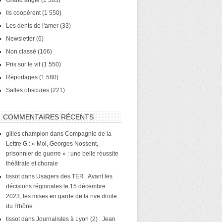
Grand angle
(1 585)
Ils coopérent
(1 550)
Les dents de l'amer
(33)
Newsletter
(6)
Non classé
(166)
Pris sur le vif
(1 550)
Reportages
(1 580)
Salles obscures
(221)
COMMENTAIRES RÉCENTS
gilles champion
dans
Compagnie de la
Lettre G : « Moi, Georges Nossent,
prisonnier de guerre » : une belle réussite
théâtrale et chorale
tissot
dans
Usagers des TER : Avant les
décisions régionales le 15 décembre
2023, les mises en garde de la rive droite
du Rhône
tissot
dans
Journalistes à Lyon (2) : Jean