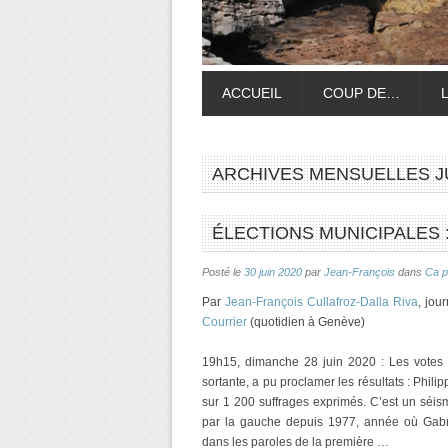
ACCUEIL
COUP DE…
ARCHIVES MENSUELLES
J
ÉLECTIONS MUNICIPALES :
Posté le
30 juin 2020
par
Jean-François
dans
Ca p
Par
Jean-François Cullafroz-Dalla Riva
, jou
Courrier
(quotidien à Genève)
19h15, dimanche 28 juin 2020 : Les votes
sortante, a pu proclamer les résultats : Phil
sur 1 200 suffrages exprimés. C’est un séis
par la gauche depuis 1977, année où Gabr
dans les paroles de la première …