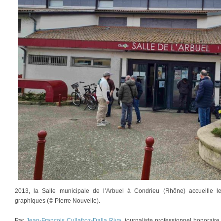
2013, la Salle municipale de l’Arbuel à Condrieu (Rhône) accueille l
graphiques (© Pierre Nouvelle).
Par
Jean-François Cullafroz-Dalla Riva
, journaliste professionnel honorair