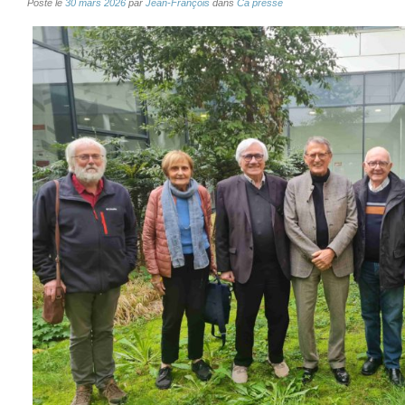
Posté le
30 mars 2026
par
Jean-François
dans
Ca presse