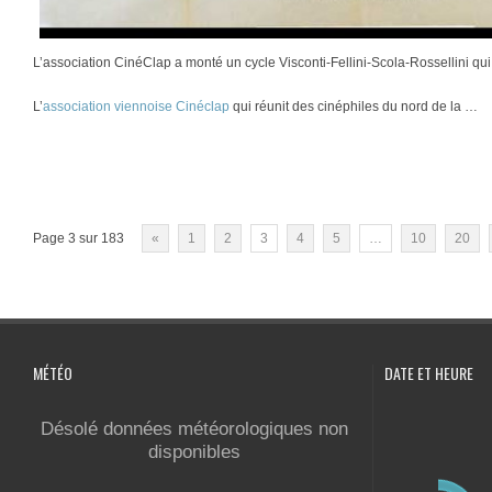
L’association CinéClap a monté un cycle Visconti-Fellini-Scola-Rossellini qu
L’
association viennoise Cinéclap
qui réunit des cinéphiles du nord de la …
Page 3 sur 183
«
1
2
3
4
5
…
10
20
MÉTÉO
DATE ET HEURE
Désolé données météorologiques non
disponibles