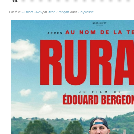
Posté le
22 mars 2026
par
Jean-François
dans
Ca presse