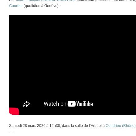
Courrier
(quotidien à Genève).
Samedi 28 mars 2026 à 12h30, dans la salle de l’Arbuel à
Condrieu (Rhône)
…