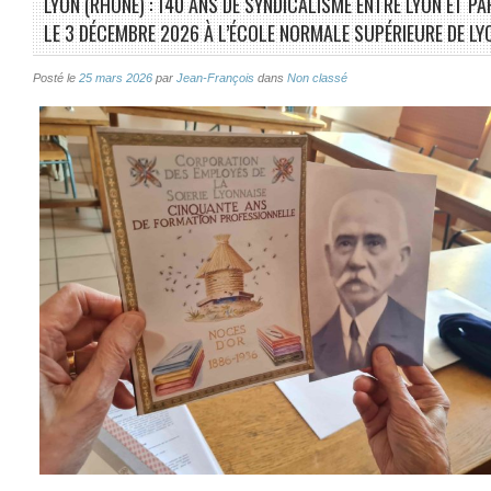
LYON (RHÔNE) : 140 ANS DE SYNDICALISME ENTRE LYON ET P
LE 3 DÉCEMBRE 2026 À L’ÉCOLE NORMALE SUPÉRIEURE DE LYO
Posté le
25 mars 2026
par
Jean-François
dans
Non classé