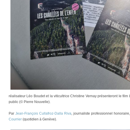
réalisateur Léo Boudet et la viticultrice Christine Vernay présenteront le film
public (© Pierre Nouvelle).
Par
Jean-François Cullafroz-Dalla Riva
, journaliste professionnel honorair
Courrier
(quotidien à Genève).