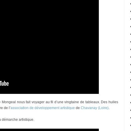
 Mongeal nous fait voyager au fil d’une vingtaine de tableaux. Des huiles
e de l’
association de développement artistique
de
Chavanay (Loire)
.
a démarche artistique.