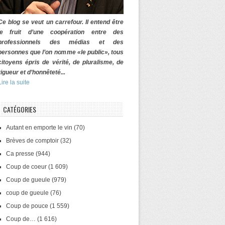
Ce blog se veut un carrefour. Il entend être
le fruit d’une coopération entre des
professionnels des médias et des
personnes que l’on nomme «le public», tous
citoyens épris de vérité, de pluralisme, de
rigueur et d’honnêteté...
Lire la suite
CATÉGORIES
Autant en emporte le vin
(70)
Brèves de comptoir
(32)
Ca presse
(944)
Coup de coeur
(1 609)
Coup de gueule
(979)
coup de gueule
(76)
Coup de pouce
(1 559)
Coup de…
(1 616)