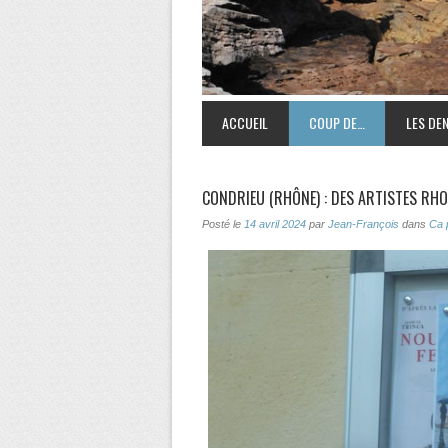
ACCUEIL
COUP DE…
LES DEN
CONDRIEU (RHÔNE) : DES ARTISTES RH
Posté le
14 avril 2024
par
Jean-François
dans
Ca 