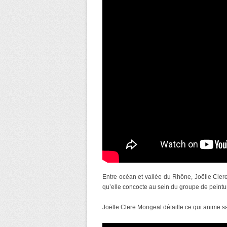
Entre océan et vallée du Rhône, Joëlle Clere
qu’elle concocte au sein du groupe de peintur
Joëlle Clere Mongeal détaille ce qui anime s