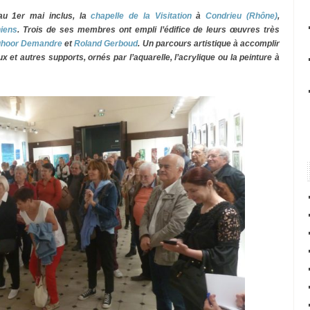
au 1er mai inclus, la
chapelle de la Visitation
à
Condrieu (Rhône)
,
niens
. Trois de ses membres ont empli l’édifice de leurs œuvres très
Juhoor Demandre
et
Roland Gerboud
. Un parcours artistique à accomplir
x et autres supports, ornés par l’aquarelle, l’acrylique ou la peinture à