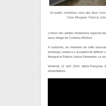
U
n public nombreux venu des deux rives d
Clere Mongeal, Patricia Juh
L’Union des artistes rhodaniens organise de
vieux village de Condrieu (Rhône).
A l’automne, les membres de cette associati
printemps, certain.e.s acceptent de déflorer 
Mongeal et Patricia Juhoor Demandre, ce sont tr
Vendredi 12 avril 2024, Marie-Françoise B
présentations.