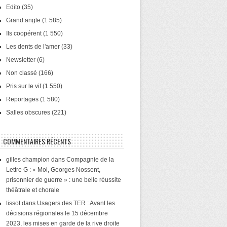
Edito
(35)
Grand angle
(1 585)
Ils coopérent
(1 550)
Les dents de l'amer
(33)
Newsletter
(6)
Non classé
(166)
Pris sur le vif
(1 550)
Reportages
(1 580)
Salles obscures
(221)
COMMENTAIRES RÉCENTS
gilles champion
dans
Compagnie de la
Lettre G : « Moi, Georges Nossent,
prisonnier de guerre » : une belle réussite
théâtrale et chorale
tissot
dans
Usagers des TER : Avant les
décisions régionales le 15 décembre
2023, les mises en garde de la rive droite