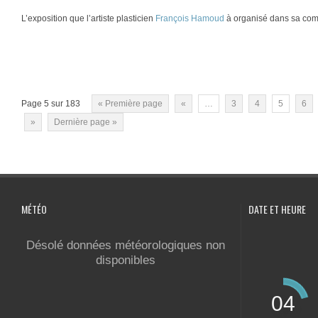
L’exposition que l’artiste plasticien
François Hamoud
à organisé dans sa c
Page 5 sur 183
« Première page
«
…
3
4
5
6
»
Dernière page »
MÉTÉO
DATE ET HEURE
Désolé données météorologiques non
disponibles
04