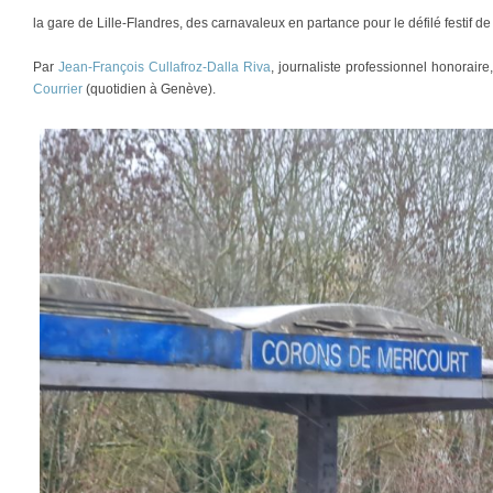
la gare de Lille-Flandres, des carnavaleux en partance pour le défilé festif 
Par
Jean-François Cullafroz-Dalla Riva
, journaliste professionnel honorair
Courrier
(quotidien à Genève).