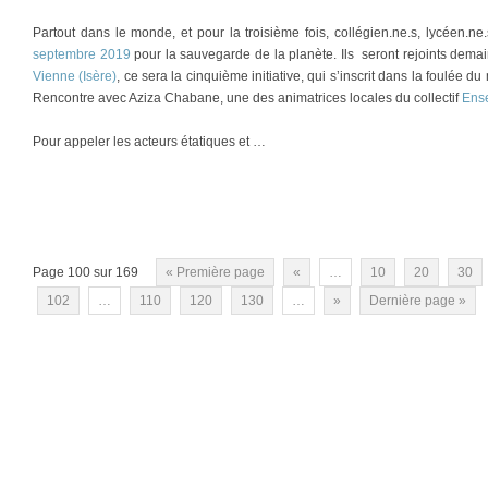
Partout dans le monde, et pour la troisième fois, collégien.ne.s, lycéen.ne.
septembre 2019
pour la sauvegarde de la planète. Ils seront rejoints demai
Vienne (Isère)
, ce sera la cinquième initiative, qui s’inscrit dans la foulée
Rencontre avec Aziza Chabane, une des animatrices locales du collectif
Ense
Pour appeler les acteurs étatiques et …
Page 100 sur 169
« Première page
«
…
10
20
30
102
…
110
120
130
…
»
Dernière page »