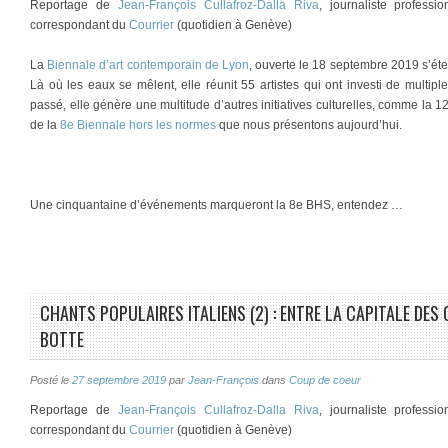
Reportage de
Jean-François Cullafroz-Dalla Riva
, journaliste profess
correspondant du
Courrier
(quotidien à Genève)
La
Biennale d’art contemporain de Lyon
, ouverte le 18 septembre 2019 s’éte
Là où les eaux se mêlent, elle réunit 55 artistes qui ont investi de multip
passé, elle génère une multitude d’autres initiatives culturelles, comme la 1
de la
8e Biennale hors les normes
que nous présentons aujourd’hui.
Une cinquantaine d’événements marqueront la 8e BHS, entendez …
CHANTS POPULAIRES ITALIENS (2) : ENTRE LA CAPITALE DES 
BOTTE
Posté le
27 septembre 2019
par
Jean-François
dans
Coup de coeur
Reportage de
Jean-François Cullafroz-Dalla Riva
, journaliste profess
correspondant du
Courrier
(quotidien à Genève)