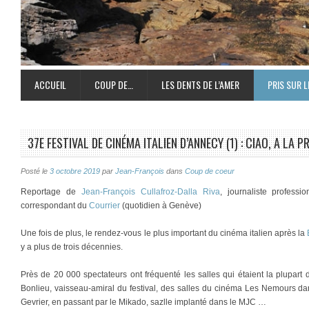
ACCUEIL
COUP DE…
LES DENTS DE L’AMER
PRIS SUR L
37E FESTIVAL DE CINÉMA ITALIEN D’ANNECY (1) : CIAO, A LA P
Posté le
3 octobre 2019
par
Jean-François
dans
Coup de coeur
Reportage de
Jean-François Cullafroz-Dalla Riva
, journaliste profess
correspondant du
Courrier
(quotidien à Genève)
Une fois de plus, le rendez-vous le plus important du cinéma italien après la
y a plus de trois décennies.
Près de 20 000 spectateurs ont fréquenté les salles qui étaient la plupart 
Bonlieu, vaisseau-amiral du festival, des salles du cinéma Les Nemours dans
Gevrier, en passant par le Mikado, sazlle implanté dans le MJC …