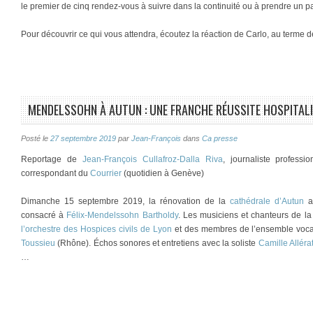
le premier de cinq rendez-vous à suivre dans la continuité ou à prendre un pa
Pour découvrir ce qui vous attendra, écoutez la réaction de Carlo, au terme 
MENDELSSOHN À AUTUN : UNE FRANCHE RÉUSSITE HOSPITALI
Posté le
27 septembre 2019
par
Jean-François
dans
Ca presse
Reportage de
Jean-François Cullafroz-Dalla Riva
, journaliste profess
correspondant du
Courrier
(quotidien à Genève)
Dimanche 15 septembre 2019, la rénovation de la
cathédrale d’Autun
a 
consacré à
Félix-Mendelssohn Bartholdy
. Les musiciens et chanteurs de l
l’orchestre des Hospices civils de Lyon
et des membres de l’ensemble vocal
Toussieu
(Rhône). Échos sonores et entretiens avec la soliste
Camille Alléra
…