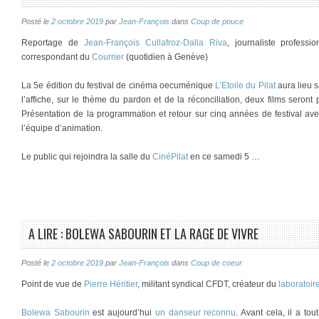
Posté le
2 octobre 2019
par
Jean-François
dans
Coup de pouce
Reportage de
Jean-François Cullafroz-Dalla Riva
, journaliste profess
correspondant du
Courrier
(quotidien à Genève)
La 5e édition du festival de cinéma oecuménique
L’Etoile du Pilat
aura lieu 
l’affiche, sur le thème du pardon et de la réconciliation, deux films seront
Présentation de la programmation et retour sur cinq années de festival av
l’équipe d’animation.
Le public qui rejoindra la salle du
CinéPilat
en ce samedi 5 …
A LIRE : BOLEWA SABOURIN ET LA RAGE DE VIVRE
Posté le
2 octobre 2019
par
Jean-François
dans
Coup de coeur
Point de vue de
Pierre Héritier
, militant syndical CFDT, créateur du
laboratoir
Bolewa Sabourin
est aujourd’hui
un danseur reconnu
. Avant cela, il a to