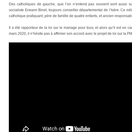
Des catholiques de gauche, que l’on n’entend pas souvent sont aussi sur 
socialiste Erwann Binet, toujours conseiller départemental de l’Isère. Ce milit
catholique pratiquant, père de famille de quatre enfants, et ancien responsa
Il a été rapporteur de la loi sur le mariage pour tous, et alors qu’il est en
mars 2020, il n’hésite pas à affirmer son accord avec le projet de loi sur la 