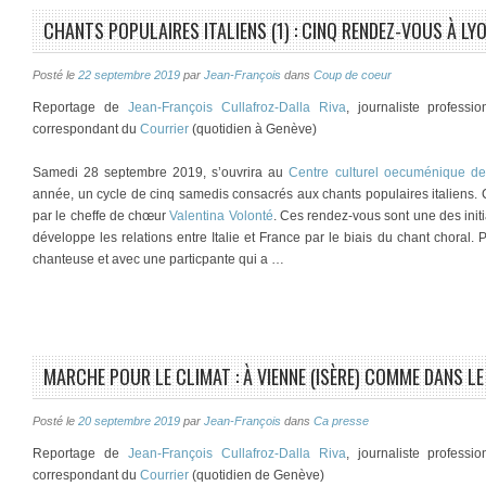
CHANTS POPULAIRES ITALIENS (1) : CINQ RENDEZ-VOUS À LY
Posté le
22 septembre 2019
par
Jean-François
dans
Coup de coeur
Reportage de
Jean-François Cullafroz-Dalla Riva
, journaliste profess
correspondant du
Courrier
(quotidien à Genève)
Samedi 28 septembre 2019, s’ouvrira au
Centre culturel oecuménique de
année, un cycle de cinq samedis consacrés aux chants populaires italiens
par le cheffe de chœur
Valentina Volonté
. Ces rendez-vous sont une des initi
développe les relations entre Italie et France par le biais du chant choral. 
chanteuse et avec une particpante qui a …
MARCHE POUR LE CLIMAT : À VIENNE (ISÈRE) COMME DANS LE 
Posté le
20 septembre 2019
par
Jean-François
dans
Ca presse
Reportage de
Jean-François Cullafroz-Dalla Riva
, journaliste profess
correspondant du
Courrier
(quotidien de Genève)