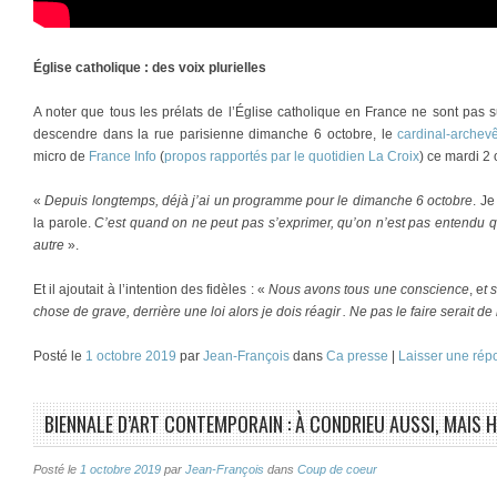
Église catholique : des voix plurielles
A noter que tous les prélats de l’Église catholique en France ne sont pas s
descendre dans la rue parisienne dimanche 6 octobre, le
cardinal-archev
micro de
France Info
(
propos rapportés par le quotidien La Croix
) ce mardi 2 
«
Depuis longtemps, déjà j’ai un programme pour le dimanche 6 octobre
. Je
la parole.
C’est quand on ne peut pas s’exprimer, qu’on n’est pas entendu 
autre
».
Et il ajoutait à l’intention des fidèles : «
Nous avons tous une conscience
, e
t 
chose de grave, derrière une loi alors je dois réagir . Ne pas le faire serait de 
Posté le
1 octobre 2019
par
Jean-François
dans
Ca presse
|
Laisser une rép
BIENNALE D’ART CONTEMPORAIN : À CONDRIEU AUSSI, MAIS 
Posté le
1 octobre 2019
par
Jean-François
dans
Coup de coeur