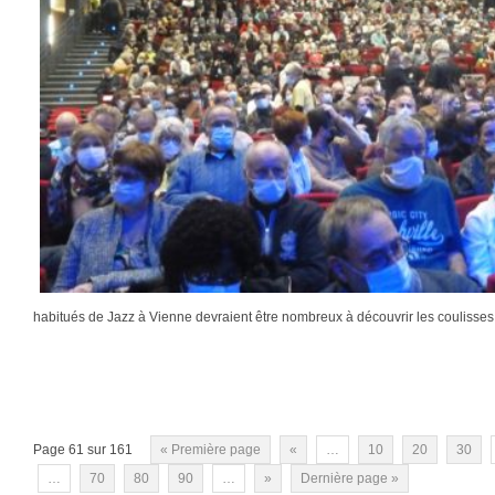
habitués de Jazz à Vienne devraient être nombreux à découvrir les coulisses
Page 61 sur 161
« Première page
«
…
10
20
30
…
70
80
90
…
»
Dernière page »