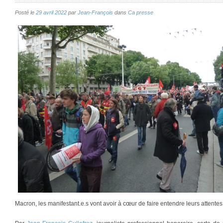
Posté le
29 avril 2022
par
Jean-François
dans
Ca presse
Macron, les manifestant.e.s vont avoir à cœur de faire entendre leurs attentes