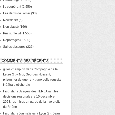
Grand angle
(1 585)
Ils coopérent
(1 550)
Les dents de l'amer
(33)
Newsletter
(6)
Non classé
(166)
Pris sur le vif
(1 550)
Reportages
(1 580)
Salles obscures
(221)
COMMENTAIRES RÉCENTS
gilles champion
dans
Compagnie de la
Lettre G : « Moi, Georges Nossent,
prisonnier de guerre » : une belle réussite
théâtrale et chorale
tissot
dans
Usagers des TER : Avant les
décisions régionales le 15 décembre
2023, les mises en garde de la rive droite
du Rhône
tissot
dans
Journalistes à Lyon (2) : Jean