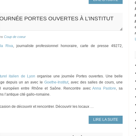
 JOURNÉE PORTES OUVERTES À L’INSTITUT
ns
Coup de coeur
lla Riva
, journaliste professionnel honoraire, carte de presse 49272,
ulturel italien de Lyon
organise une journée Portes ouvertes. Une belle
tage depuis un an avec le
Goethe-Institut
, avec des salles de cours, une
turel européen entre Rhône et Saône. Rencontre avec
Anna Pastore
, sa
s l’antique cité gallo-romaine.
casion de découvrir et rencontrer. Découvrir les locaux …
LIRE LA SUITE