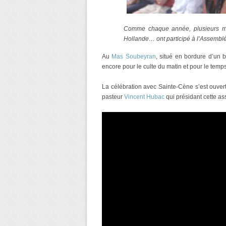
Comme chaque année, plusieurs mil
Hollande… ont participé à l’Assemblé
Au
Mas Soubeyran
, situé en bordure d’un 
encore pour le culte du matin et pour le temp
La célébration avec Sainte-Cène s’est ouverte
pasteur
Vincent Hubac
qui présidant cette a