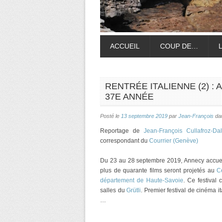
ACCUEIL
COUP DE…
RENTRÉE ITALIENNE (2) :
37E ANNÉE
Posté le
13 septembre 2019
par
Jean-François
da
Reportage de
Jean-François Cullafroz-Da
correspondant du
Courrier (Genève)
Du 23 au 28 septembre 2019, Annecy accuei
plus de quarante films seront projetés au
C
département de Haute-Savoie
. Ce festival
salles du
Grütli
. Premier festival de cinéma it
…