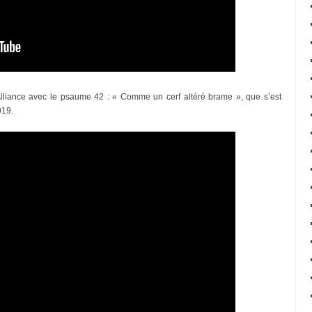
 Alliance avec le psaume 42 : « Comme un cerf altéré brame », que s’est
019.