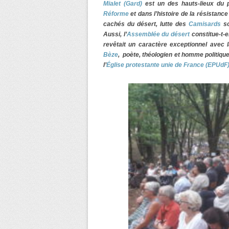
Mialet (Gard)
est un des hauts-lieux du
Réforme
et dans l’histoire de la résistance
cachés du désert, lutte des
Camisards
so
Aussi, l’
Assemblée du désert
constitue-t-e
revêtait un caractère exceptionnel avec 
Bèze
, poète, théologien et homme politiqu
l’
Église protestante unie de France (EPUdF