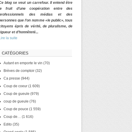
Ce blog se veut un carrefour. Il entend être
le fruit d’une coopération entre des
professionnels des médias et des
personnes que l’on nomme «le public», tous
citoyens épris de vérité, de pluralisme, de
rigueur et d’honnêteté...
Lire la suite
CATÉGORIES
Autant en emporte le vin
(70)
Brèves de comptoir
(32)
Ca presse
(944)
Coup de coeur
(1 609)
Coup de gueule
(979)
coup de gueule
(76)
Coup de pouce
(1 559)
Coup de…
(1 616)
Edito
(35)