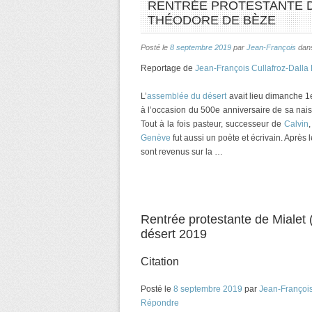
RENTRÉE PROTESTANTE DE
THÉODORE DE BÈZE
Posté le
8 septembre 2019
par
Jean-François
da
Reportage de
Jean-François Cullafroz-Dalla
L’
assemblée du désert
avait lieu dimanche 
à l’occasion du 500e anniversaire de sa naiss
Tout à la fois pasteur, successeur de
Calvin
Genève
fut aussi un poète et écrivain. Après 
sont revenus sur la …
Rentrée protestante de Mialet (
désert 2019
Citation
Posté le
8 septembre 2019
par
Jean-Françoi
Répondre