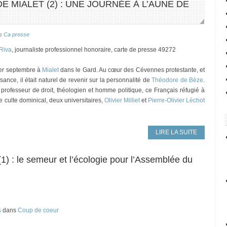
 MIALET (2) : UNE JOURNÉE À L’AUNE DE
ns
Ca presse
 Riva
, journaliste professionnel honoraire, carte de presse 49272
1er septembre à
Mialet
dans le Gard. Au cœur des Cévennes protestante, et
ance, il était naturel de revenir sur la personnalité de
Théodore de Bèze
.
, professeur de droit, théologien et homme politique, ce Français réfugié à
le culte dominical, deux universitaires,
Olivier Milliet
et
Pierre-Olivier Léchot
LIRE LA SUITE
1) : le semeur et l’écologie pour l’Assemblée du
s
dans
Coup de coeur