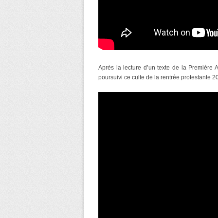
Après la lecture d’un texte de la Première
poursuivi ce culte de la rentrée protestante 2