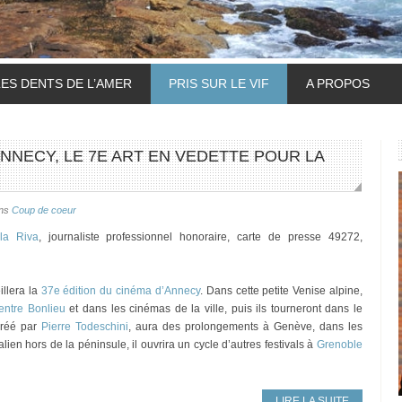
LES DENTS DE L’AMER
PRIS SUR LE VIF
A PROPOS
 ANNECY, LE 7E ART EN VEDETTE POUR LA
ns
Coup de coeur
lla Riva
, journaliste professionnel honoraire, carte de presse 49272,
llera la
37e édition du cinéma d’Annecy
. Dans cette petite Venise alpine,
entre Bonlieu
et dans les cinémas de la ville, puis ils tourneront dans le
 créé par
Pierre Todeschini
, aura des prolongements à Genève, dans les
alien hors de la péninsule, il ouvrira un cycle d’autres festivals à
Grenoble
LIRE LA SUITE