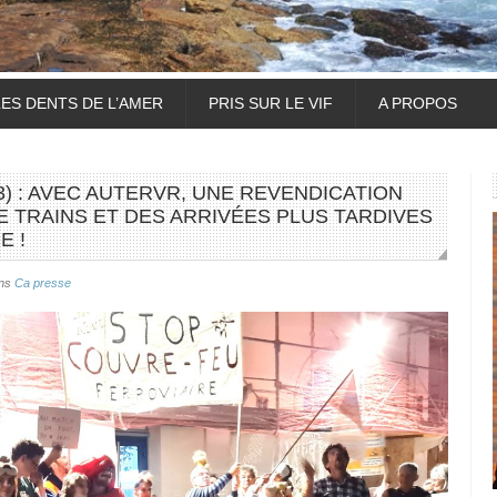
LES DENTS DE L’AMER
PRIS SUR LE VIF
A PROPOS
3) : AVEC AUTERVR, UNE REVENDICATION
E TRAINS ET DES ARRIVÉES PLUS TARDIVES
E !
ns
Ca presse