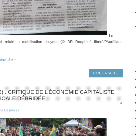
Le
t relaté la mobilisation citoyenne(© DR Dauphiné libéré/PAuréliane
sère)
était …
LIRE LA SUITE
2) : CRITIQUE DE L’ÉCONOMIE CAPITALISTE
ICALE DÉBRIDÉE
ns
Ca presse