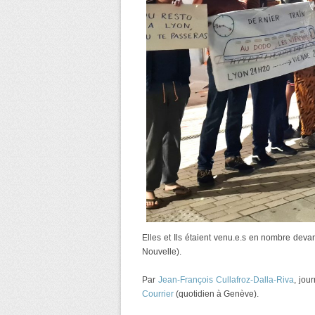
Elles et Ils étaient venu.e.s en nombre devan
Nouvelle).
Par
Jean-François Cullafroz-Dalla-Riva
, jou
Courrier
(quotidien à Genève).