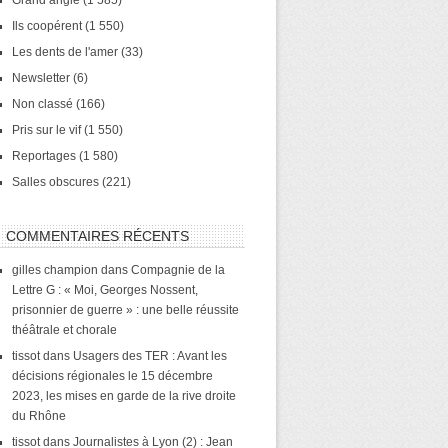
Grand angle
(1 585)
Ils coopérent
(1 550)
Les dents de l'amer
(33)
Newsletter
(6)
Non classé
(166)
Pris sur le vif
(1 550)
Reportages
(1 580)
Salles obscures
(221)
COMMENTAIRES RÉCENTS
gilles champion
dans
Compagnie de la
Lettre G : « Moi, Georges Nossent,
prisonnier de guerre » : une belle réussite
théâtrale et chorale
tissot
dans
Usagers des TER : Avant les
décisions régionales le 15 décembre
2023, les mises en garde de la rive droite
du Rhône
tissot
dans
Journalistes à Lyon (2) : Jean