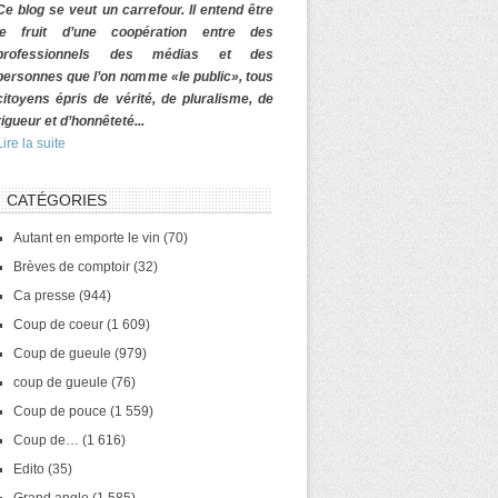
Ce blog se veut un carrefour. Il entend être
le fruit d’une coopération entre des
professionnels des médias et des
personnes que l’on nomme «le public», tous
citoyens épris de vérité, de pluralisme, de
rigueur et d’honnêteté...
Lire la suite
CATÉGORIES
Autant en emporte le vin
(70)
Brèves de comptoir
(32)
Ca presse
(944)
Coup de coeur
(1 609)
Coup de gueule
(979)
coup de gueule
(76)
Coup de pouce
(1 559)
Coup de…
(1 616)
Edito
(35)