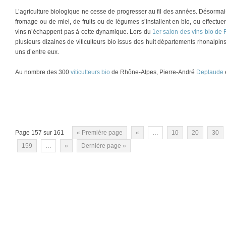
L’agriculture biologique ne cesse de progresser au fil des années. Désormai
fromage ou de miel, de fruits ou de légumes s’installent en bio, ou effectue
vins n’échappent pas à cette dynamique. Lors du
1er salon des vins bio de
plusieurs dizaines de viticulteurs bio issus des huit départements rhonalpin
uns d’entre eux.
Au nombre des 300
viticulteurs bio
de Rhône-Alpes, Pierre-André
Deplaude
Page 157 sur 161
« Première page
«
…
10
20
30
159
…
»
Dernière page »