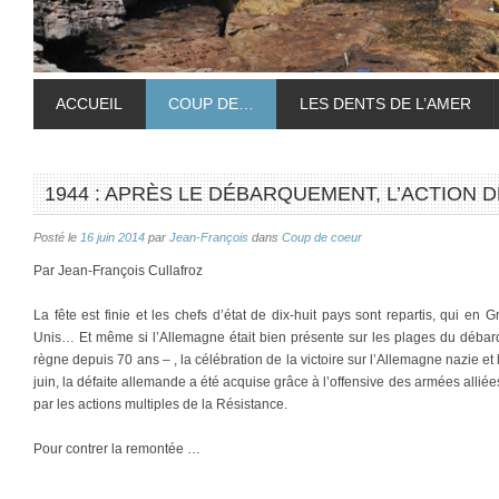
ACCUEIL
COUP DE…
LES DENTS DE L’AMER
1944 : APRÈS LE DÉBARQUEMENT, L’ACTION 
Posté le
16 juin 2014
par
Jean-François
dans
Coup de coeur
Par Jean-François Cullafroz
La fête est finie et les chefs d’état de dix-huit pays sont repartis, qui en
Unis… Et même si l’Allemagne était bien présente sur les plages du débarq
règne depuis 70 ans – , la célébration de la victoire sur l’Allemagne nazie et l
juin, la défaite allemande a été acquise grâce à l’offensive des armées allié
par les actions multiples de la Résistance.
Pour contrer la remontée …