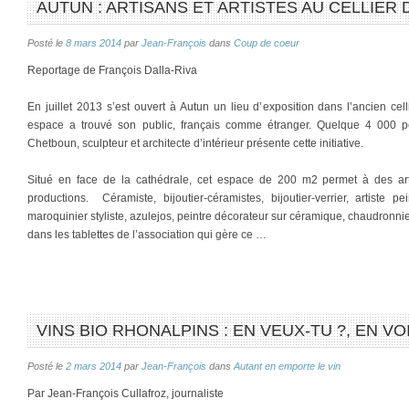
AUTUN : ARTISANS ET ARTISTES AU CELLIER
Posté le
8 mars 2014
par
Jean-François
dans
Coup de coeur
Reportage de François Dalla-Riva
En juillet 2013 s’est ouvert à Autun un lieu d’exposition dans l’ancien cel
espace a trouvé son public, français comme étranger. Quelque 4 000 per
Chetboun, sculpteur et architecte d’intérieur présente cette initiative.
Situé en face de la cathédrale, cet espace de 200 m2 permet à des arti
productions. Céramiste, bijoutier-céramistes, bijoutier-verrier, artiste pe
maroquinier styliste, azulejos, peintre décorateur sur céramique, chaudronnier d
dans les tablettes de l’association qui gère ce …
VINS BIO RHONALPINS : EN VEUX-TU ?, EN VOI
Posté le
2 mars 2014
par
Jean-François
dans
Autant en emporte le vin
Par Jean-François Cullafroz, journaliste