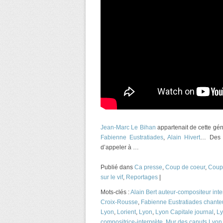
Jean-Marc Le Bihan
appartenait de cette géné
Fabienne Eustratiades
,
Alain Hivert
… Des a
d’appeler à …
Publié dans
Ca presse
,
Coup de coeur
,
Coup
sur le vif
,
Reportages
|
Mots-clés :
Alain Bert auteur-compositeur inte
Croix-Rousse
,
Fabienne Eustratiades chant
Lyon
,
Lorient
,
Lyon
,
Lyon Capitale journal
,
Ly
compositrice-interprète
,
Mur des canuts Lyon