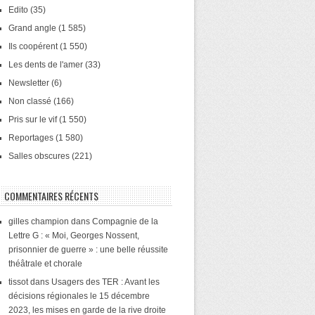
Edito
(35)
Grand angle
(1 585)
Ils coopérent
(1 550)
Les dents de l'amer
(33)
Newsletter
(6)
Non classé
(166)
Pris sur le vif
(1 550)
Reportages
(1 580)
Salles obscures
(221)
COMMENTAIRES RÉCENTS
gilles champion
dans
Compagnie de la
Lettre G : « Moi, Georges Nossent,
prisonnier de guerre » : une belle réussite
théâtrale et chorale
tissot
dans
Usagers des TER : Avant les
décisions régionales le 15 décembre
2023, les mises en garde de la rive droite