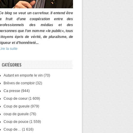
Ce blog se veut un carrefour. Il entend être
le fruit d’une coopération entre des
professionnels des médias et des
personnes que l’on nomme «le public», tous
citoyens épris de vérité, de pluralisme, de
rigueur et d’honnêteté...
Lire la suite
CATÉGORIES
Autant en emporte le vin
(70)
Brèves de comptoir
(32)
Ca presse
(944)
Coup de coeur
(1 609)
Coup de gueule
(979)
coup de gueule
(76)
Coup de pouce
(1 559)
Coup de…
(1 616)