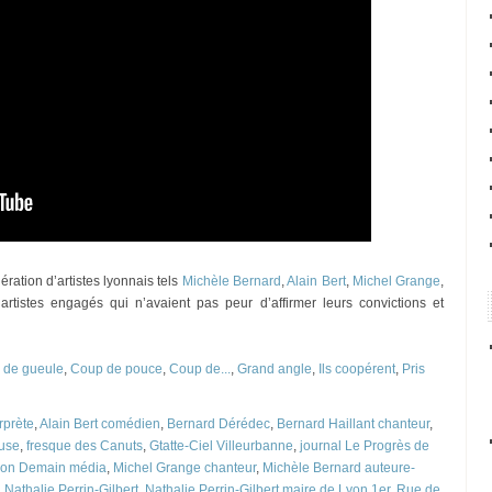
ration d’artistes lyonnais tels
Michèle Bernard
,
Alain Bert
,
Michel Grange
,
rtistes engagés qui n’avaient pas peur d’affirmer leurs convictions et
 de gueule
,
Coup de pouce
,
Coup de...
,
Grand angle
,
Ils coopérent
,
Pris
rprète
,
Alain Bert comédien
,
Bernard Dérédec
,
Bernard Haillant chanteur
,
euse
,
fresque des Canuts
,
Gtatte-Ciel Villeurbanne
,
journal Le Progrès de
on Demain média
,
Michel Grange chanteur
,
Michèle Bernard auteure-
,
Nathalie Perrin-Gilbert
,
Nathalie Perrin-Gilbert maire de Lyon 1er
,
Rue de