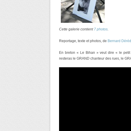
Cette galerie contient
7 photos
.
Reportage, texte et photos, de
Bernard Déré
En breton « Le Bihan » veut dire « le peti
resteras le GRAND chanteur des rues, le G