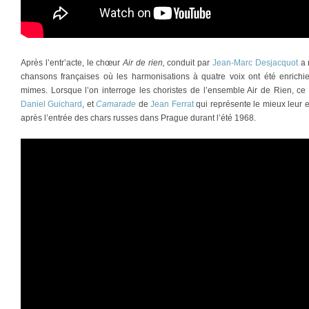
Après l’entr’acte, le chœur
Air de rien,
conduit par
Jean-Marc Desjacquot
a 
chansons françaises où les harmonisations à quatre voix ont été enrich
mimes. Lorsque l’on interroge les choristes de l’ensemble Air de Rien, ce
Daniel Guichard
, et
Camarade
de
Jean Ferrat
qui représente le mieux leur
après l’entrée des chars russes dans Prague durant l’été 1968.