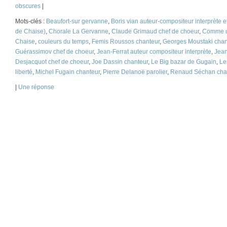
obscures
|
Mots-clés :
Beaufort-sur gervanne
,
Boris vian auteur-compositeur interprète 
de Chaise)
,
Chorale La Gervanne
,
Claude Grimaud chef de choeur
,
Comme u
Chaise
,
couleurs du temps
,
Femis Roussos chanteur
,
Georges Moustaki chan
Guérassimov chef de choeur
,
Jean-Ferrat auteur compositeur interprète
,
Jea
Desjacquot chef de choeur
,
Joe Dassin chanteur
,
Le Big bazar de Gugain
,
Le
liberté
,
Michel Fugain chanteur
,
Pierre Delanoë parolier
,
Renaud Séchan cha
|
Une
réponse