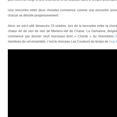
Une rencontre entre deux chorales commence comme une rencontre amo
chacun se dévoile progressivement.
Ainsi, en est-il allé dimanche 23 octobre, lors de la rencontre entre la chor
chœur
Air de rien
de rien de Marlens-Val de Chaise. La Gervanne, dirigé
commencé par donner neuf morceaux dont «
Chante »
du Grenoblois
M
membres de cet ensemble, c’est le morceau Les Couleurs du temps de
Guy B