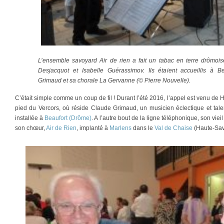
L’ensemble savoyard
Air de rien
a fait un tabac en terre drômois
Desjacquot et Isabelle Guérassimov. Ils étaient accueillis à B
Grimaud et sa chorale
La Gervanne
(© Pierre Nouvelle).
C’était simple comme un coup de fil ! Durant l’été 2016, l’appel est venu de 
pied du Vercors, où réside Claude Grimaud, un musicien éclectique et tal
installée à
Beaufort (Drôme)
. A l’autre bout de la ligne téléphonique, son vi
son chœur,
Air de Rien
, implanté à
Marlens
dans le
Val de Chaise
(Haute-Savo