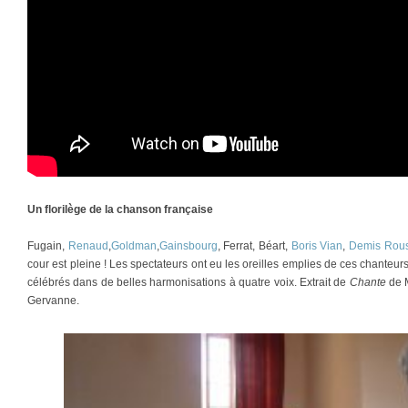
Un florilège de la chanson française
Fugain,
Renaud
,
Goldman
,
Gainsbourg
, Ferrat, Béart,
Boris Vian
,
Demis Rou
cour est pleine ! Les spectateurs ont eu les oreilles emplies de ces chanteur
célébrés dans de belles harmonisations à quatre voix. Extrait de
Chante
de M
Gervanne.