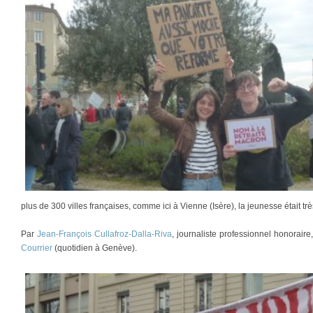
plus de 300 villes françaises, comme ici à Vienne (Isère), la jeunesse était tr
Par
Jean-François Cullafroz-Dalla-Riva
, journaliste professionnel honorair
Courrier
(quotidien à Genève).