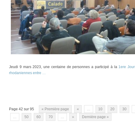
Jeudi 9 mars 2023, une centaine de personnes a participé à la
1ere Jour
rhodaniennes entre …
Page 42 sur 95
« Première page
«
…
10
20
30
…
50
60
70
…
»
Dernière page »