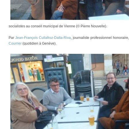
socialistes au conseil municipal de Vienne (© Pierre Nouvelle).
Par
Jean-François Cullafroz-Dalla-Riva
, journaliste professionnel honorair
Courrier
(quotidien à Genève).