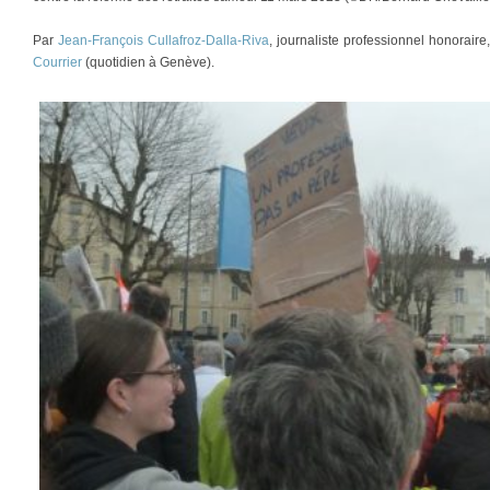
Par
Jean-François Cullafroz-Dalla-Riva
, journaliste professionnel honorair
Courrier
(quotidien à Genève).