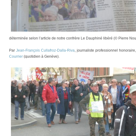
déterminée selon l’article de notre confrère Le Dauphiné libéré (© Pierre Nou
Par
Jean-François Cullafroz-Dalla-Riva
, journaliste professionnel honorair
Courrier
(quotidien à Genève).