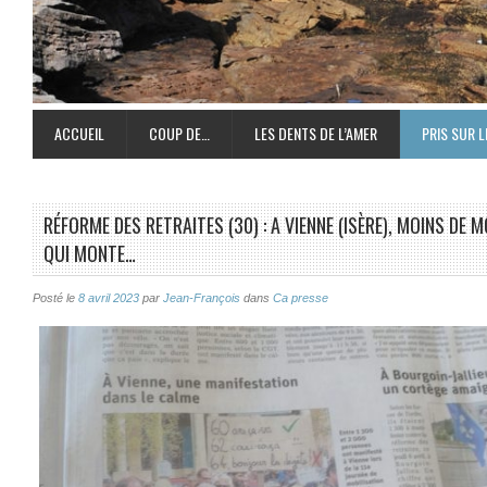
ACCUEIL
COUP DE…
LES DENTS DE L’AMER
PRIS SUR L
RÉFORME DES RETRAITES (30) : A VIENNE (ISÈRE), MOINS DE
QUI MONTE…
Posté le
8 avril 2023
par
Jean-François
dans
Ca presse