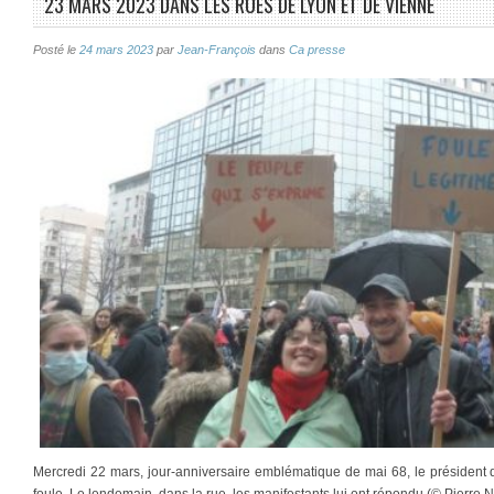
23 MARS 2023 DANS LES RUES DE LYON ET DE VIENNE
Posté le
24 mars 2023
par
Jean-François
dans
Ca presse
Mercredi 22 mars, jour-anniversaire emblématique de mai 68, le président 
foule. Le lendemain, dans la rue, les manifestants lui ont répondu (© Pierre N