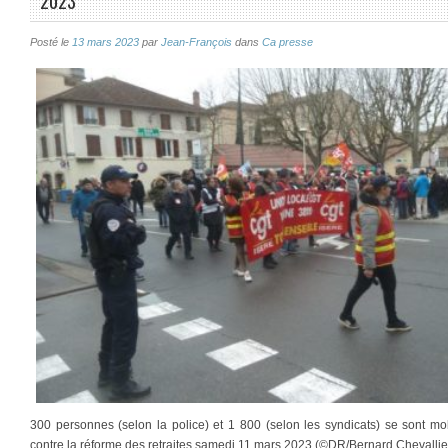
2023
Posté le
13 mars 2023
par
Jean-François
dans
Ca presse
300 personnes (selon la police) et 1 800 (selon les syndicats) se sont mo
contre la réforme des retraites samedi 11 mars 2023 (©DR/Bernard Chevallier