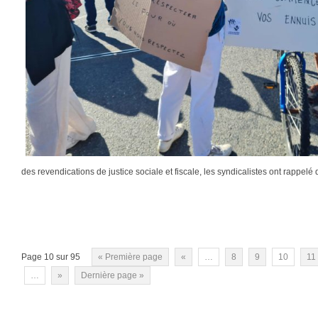
des revendications de justice sociale et fiscale, les syndicalistes ont rappel
Page 10 sur 95
« Première page
«
…
8
9
10
11
…
»
Dernière page »