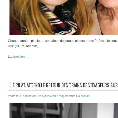
Chaque année, plusieurs centaines de jeunes et personnes âgées attestent
utile (©DR/Cohabilis).
La
question …
LE PILAT ATTEND LE RETOUR DES TRAINS DE VOYAGEURS SUR
Posté le
22 septembre 2025
par
Jean-François
dans
Ca presse