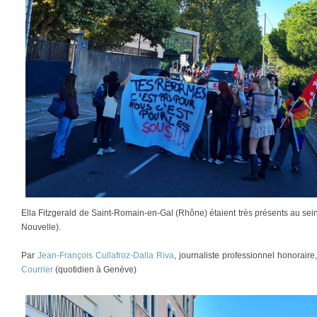
Ella Fitzgerald de Saint-Romain-en-Gal (Rhône) étaient très présents au sein
Nouvelle).
Par
Jean-François Cullafroz-Dalla Riva
, journaliste professionnel honorair
Courrier
(quotidien à Genève)