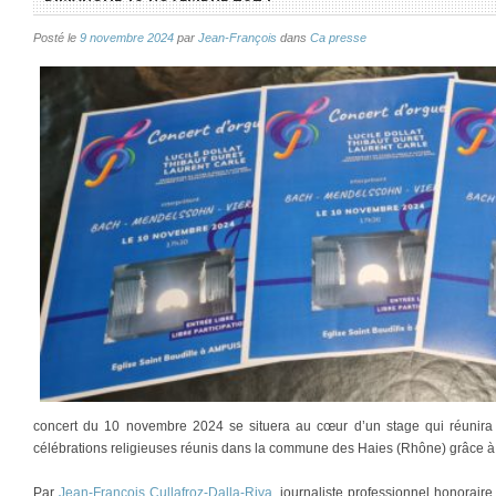
Posté le
9 novembre 2024
par
Jean-François
dans
Ca presse
concert du 10 novembre 2024 se situera au cœur d’un stage qui réunir
célébrations religieuses réunis dans la commune des Haies (Rhône) grâce à 
Par
Jean-François Cullafroz-Dalla-Riva
, journaliste professionnel honorair