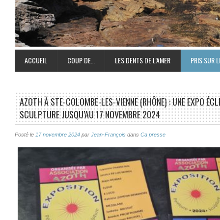
ACCUEIL
COUP DE…
LES DENTS DE L’AMER
PRIS SUR L
AZOTH À STE-COLOMBE-LES-VIENNE (RHÔNE) : UNE EXPO ÉCL
SCULPTURE JUSQU’AU 17 NOVEMBRE 2024
Posté le
17 novembre 2024
par
Jean-François
dans
Ca presse