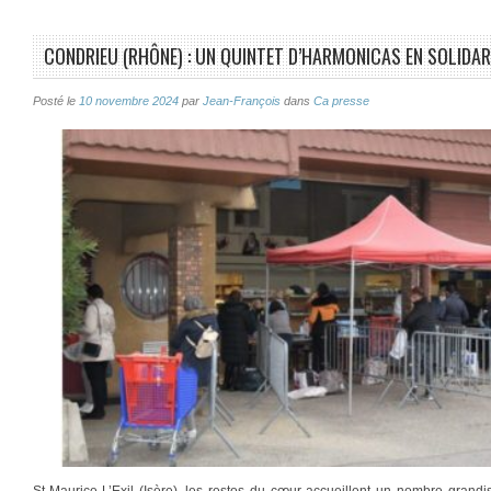
CONDRIEU (RHÔNE) : UN QUINTET D’HARMONICAS EN SOLIDA
Posté le
10 novembre 2024
par
Jean-François
dans
Ca presse
St-Maurice-L’Exil (Isère), les restos du cœur accueillent un nombre grand