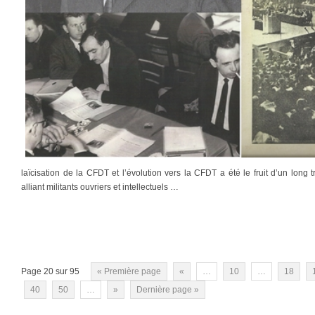
laïcisation de la CFDT et l’évolution vers la CFDT a été le fruit d’un long
alliant militants ouvriers et intellectuels …
Page 20 sur 95
« Première page
«
…
10
…
18
40
50
…
»
Dernière page »