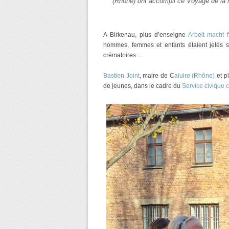
(Rhône) ont accompli ce Voyage de la 
A Birkenau, plus d’enseigne
Arbeit macht f
hommes, femmes et enfants étaient jetés su
crématoires…
Bastien Joint
, maire de C
aluire (Rhône)
et p
de jeunes, dans le cadre du
Service civique