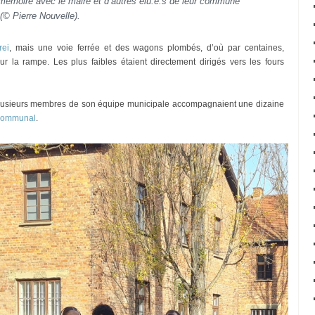
mémoire avec le maire et d’autres élu.e.s de leur commune
(© Pierre Nouvelle).
rei
, mais une voie ferrée et des wagons plombés, d’où par centaines,
r la rampe. Les plus faibles étaient directement dirigés vers les fours
lusieurs membres de son équipe municipale accompagnaient une dizaine
 communal
.