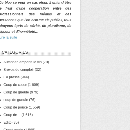
Ce blog se veut un carrefour. Il entend être
le fruit d’une coopération entre des
professionnels des médias et des
personnes que l’on nomme «le public», tous
citoyens épris de vérité, de pluralisme, de
rigueur et d’honnêteté...
Lire la suite
CATÉGORIES
Autant en emporte le vin
(70)
Brèves de comptoir
(32)
Ca presse
(944)
Coup de coeur
(1 609)
Coup de gueule
(979)
coup de gueule
(76)
Coup de pouce
(1 559)
Coup de…
(1 616)
Edito
(35)