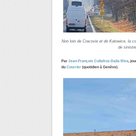
Non loin de Cracovie et de Katowice, la
de sinistr
Par
Jean-François Cullafroz-Dalla Riva
, jo
du
Courrier
(quotidien à Genève).