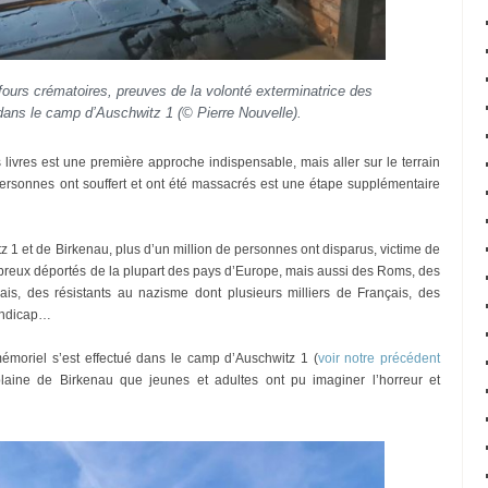
fours crématoires, preuves de la volonté exterminatrice des
 dans le camp d’Auschwitz 1 (© Pierre Nouvelle).
s livres est une première approche indispensable, mais aller sur le terrain
 personnes ont souffert et ont été massacrés est une étape supplémentaire
 1 et de Birkenau, plus d’un million de personnes ont disparus, victime de
ombreux déportés de la plupart des pays d’Europe, mais aussi des Roms, des
ais, des résistants au nazisme dont plusieurs milliers de Français, des
andicap…
moriel s’est effectué dans le camp d’Auschwitz 1 (
voir notre précédent
 plaine de Birkenau que jeunes et adultes ont pu imaginer l’horreur et