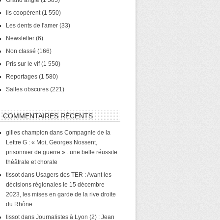
Grand angle
(1 585)
Ils coopérent
(1 550)
Les dents de l'amer
(33)
Newsletter
(6)
Non classé
(166)
Pris sur le vif
(1 550)
Reportages
(1 580)
Salles obscures
(221)
COMMENTAIRES RÉCENTS
gilles champion
dans
Compagnie de la
Lettre G : « Moi, Georges Nossent,
prisonnier de guerre » : une belle réussite
théâtrale et chorale
tissot
dans
Usagers des TER : Avant les
décisions régionales le 15 décembre
2023, les mises en garde de la rive droite
du Rhône
tissot
dans
Journalistes à Lyon (2) : Jean