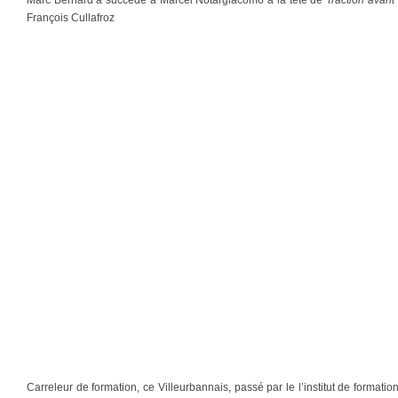
Marc Bernard a succédé à Marcel Notargiacomo à la tête de
Traction avan
François Cullafroz
Carreleur de formation, ce Villeurbannais, passé par le l’institut de formati