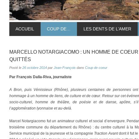
ACCUEIL
COUP DE…
LES DENTS DE L’AMER
MARCELLO NOTARGIACOMO : UN HOMME DE COEUR 
QUITTÉS
Posté le
26 octobre 2014
par
Jean-François
dans
Coup de coeur
Par François Dalla-Riva, journaliste
A Bron, puis Vénissieux (Rhône), plusieurs centaines de personnes ont
hommage à un homme de liens, de culture et de cœur. Retour sur cet événeme
socio-culturel, homme de théâtre, de poésie et de danse, apôtre, s’i
l’agglomération lyonnaise et au-delà.
Marcel Notargiacomo fut un animateur culturel et social d’envergure. Pendan
troisième commune du département du Rhône) : du centre culturel à la M
Service municipal de la jeunesse et la compagnie
Traction Avant
dont il fut l