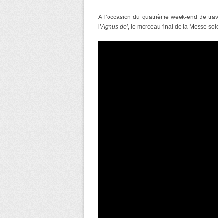
A l’occasion du quatrième week-end de trava
l’
Agnus dei
, le morceau final de la Messe sol