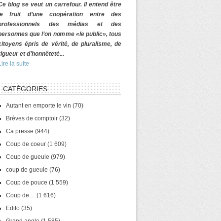
Ce blog se veut un carrefour. Il entend être
le fruit d’une coopération entre des
professionnels des médias et des
personnes que l’on nomme «le public», tous
citoyens épris de vérité, de pluralisme, de
rigueur et d’honnêteté...
Lire la suite
CATÉGORIES
Autant en emporte le vin
(70)
Brèves de comptoir
(32)
Ca presse
(944)
Coup de coeur
(1 609)
Coup de gueule
(979)
coup de gueule
(76)
Coup de pouce
(1 559)
Coup de…
(1 616)
Edito
(35)