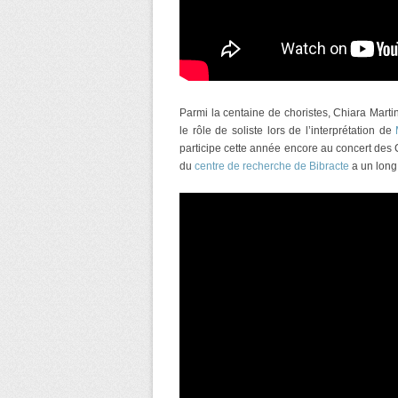
Parmi la centaine de choristes, Chiara Marti
le rôle de soliste lors de l’interprétation de
participe cette année encore au concert de
du
centre de recherche de Bibracte
a un long 