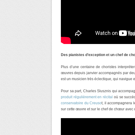
Des pianistes d’exception et un chef de ch
Plus d’une centaine de choristes interpréte
œuvres depuis janvier accompagnés par deux 
est un musicien très éclectique, qui navigue 
Pour sa part, Charles Slusznis qui accompa
produit régulièrement en récital
où se succèd
conservatoire du Creuso
t, il accompagnera 
sur cette œuvre et sur le chef de chœur avec q