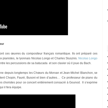
œur
ront ces œuvres du compositeur français romantique. Ils ont préparé ces
pianistes, le lyonnais Nicolas Longo et Charles Slusznis.
Nicolas Longo
entre les percussions de sa batucada et son clavier où il joue du Bach.
gne depuis longtemps les Chœurs du Morvan et Jean-Michel Blanchon, se
ent Chopin, Fauré, Busoni et bien d’autres… Ce professeur de piano du
les choristes pour ce concert entièrement consacré à Gounod. Il s’exprime
ui il fera équipe.