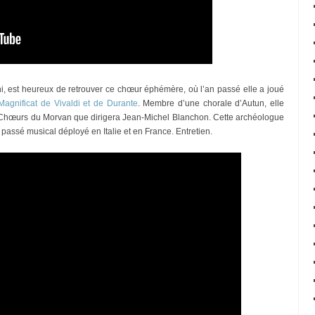
ni, est heureux de retrouver ce chœur éphémère, où l’an passé elle a joué
Magnificat de Vivaldi et de Durante
. Membre d’une chorale d’Autun, elle
s Chœurs du Morvan que dirigera Jean-Michel Blanchon. Cette archéologue
passé musical déployé en Italie et en France. Entretien.