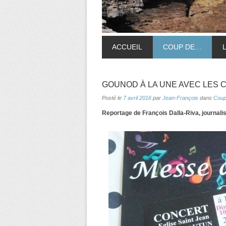
ACCUEIL
COUP DE…
GOUNOD À LA UNE AVEC LES 
Posté le
7 avril 2016
par
Jean-François
dans
Coup
Reportage de François Dalla-Riva, journali