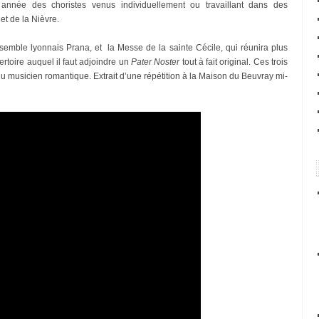
année des choristes venus individuellement ou travaillant dans des
t de la Nièvre.
semble lyonnais Prana, et la Messe de la sainte Cécile, qui réunira plus
ertoire auquel il faut adjoindre un
Pater Noster
tout à fait original. Ces trois
du musicien romantique. Extrait d’une répétition à la Maison du Beuvray mi-