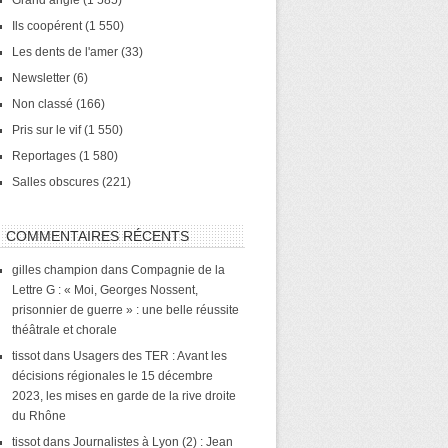
Grand angle
(1 585)
Ils coopérent
(1 550)
Les dents de l'amer
(33)
Newsletter
(6)
Non classé
(166)
Pris sur le vif
(1 550)
Reportages
(1 580)
Salles obscures
(221)
COMMENTAIRES RÉCENTS
gilles champion
dans
Compagnie de la
Lettre G : « Moi, Georges Nossent,
prisonnier de guerre » : une belle réussite
théâtrale et chorale
tissot
dans
Usagers des TER : Avant les
décisions régionales le 15 décembre
2023, les mises en garde de la rive droite
du Rhône
tissot
dans
Journalistes à Lyon (2) : Jean