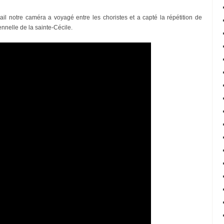
il notre caméra a voyagé entre les choristes et a capté la répétition de
ennelle de la sainte-Cécile.