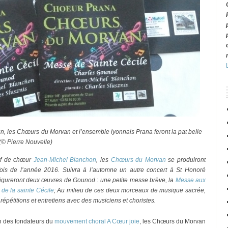
un, les Chœurs du Morvan et l’ensemble lyonnais Prana feront la pat belle
(© Pierre Nouvelle)
hef de chœur
Jean-Michel Blanchon
, les
Chœurs du Morvan
se produiront
ois de l’année 2016. Suivra à l’automne un autre concert à St Honoré
figureront deux œuvres de Gounod : une petite messe brève, la
Messe aux
de la sainte Cécile
; Au milieu de ces deux morceaux de musique sacrée,
de répétitions et entretiens avec des musiciens et choristes.
n des fondateurs du
mouvement choral A Cœur joie
, les Chœurs du Morvan