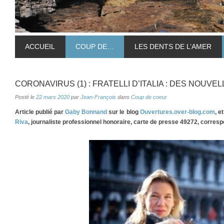
ACCUEIL
COUP DE…
LES DENTS DE L’AMER
CORONAVIRUS (1) : FRATELLI D’ITALIA : DES NOUVE
Posté le
22 mars 2020
par
Jean-François
dans
Coup de coeur
Article publié par
Gaby Bonnand
sur le blog
Ouvertures.over-blog.com
, e
Riva
, journaliste professionnel honoraire, carte de presse 49272, corres