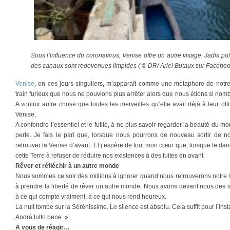
Sous l’influence du coronavirus, Venise offre un autre visage. Jadis pol
des canaux sont redevenues limpides ( © DR/ Ariel Butaux sur Facebook
Venise
, en ces jours singuliers, m’apparaît comme une métaphore de not
train furieux que nous ne pouvions plus arrêter alors que nous étions si no
A vouloir autre chose que toutes les merveilles qu’elle avait déjà à leur off
Venise.
A confondre l’essentiel et le futile, à ne plus savoir regarder la beauté du mo
perte. Je fais le pari que, lorsque nous pourrons de nouveau sortir de n
retrouver la Venise d’avant. Et j’espère de tout mon cœur que, lorsque le d
cette Terre à refuser de réduire nos existences à des fuites en avant.
Rêver et réfléchir à un autre monde
Nous sommes ce soir des millions à ignorer quand nous retrouverons notre 
à prendre la liberté de rêver un autre monde. Nous avons devant nous des s
à ce qui compte vraiment, à ce qui nous rend heureux.
La nuit tombe sur la Sérénissime. Le silence est absolu. Cela suffit pour l’in
Andrà tutto bene. »
A vous de réagir…