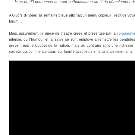
Près de 90 personnes se sont enthousiasmé au fil du déroulement de 
A Givors (Rhône), la semaine bleue affichait un menu copieux : récit de voyag
forum…
Mais, assurément, la pièce de théâtre créée et présentée par la
compagnie
intense, où l’humour et la satire se sont employé à remettre les pendule
grèvent pas le budget de la nation, mais au contraire sont une richesse 
société, qui commence dans leur famille avec leurs enfants et petits-enfants.