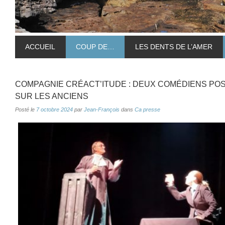
ACCUEIL
COUP DE…
LES DENTS DE L’AMER
COMPAGNIE CRÉACT’ITUDE : DEUX COMÉDIENS PO
SUR LES ANCIENS
Posté le
7 octobre 2024
par
Jean-François
dans
Ca presse