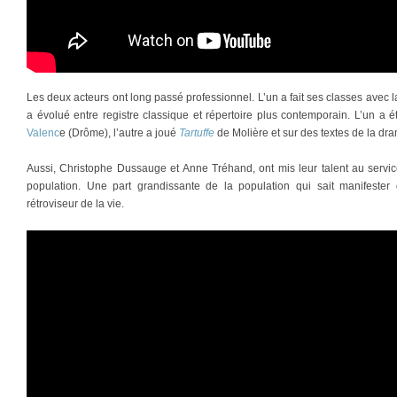
Les deux acteurs ont long passé professionnel. L’un a fait ses classes avec 
a évolué entre registre classique et répertoire plus contemporain. L’un a 
Valenc
e (Drôme), l’autre a joué
Tartuffe
de Molière et sur des textes de la d
Aussi, Christophe Dussauge et Anne Tréhand, ont mis leur talent au servi
population. Une part grandissante de la population qui sait manifeste
rétroviseur de la vie.