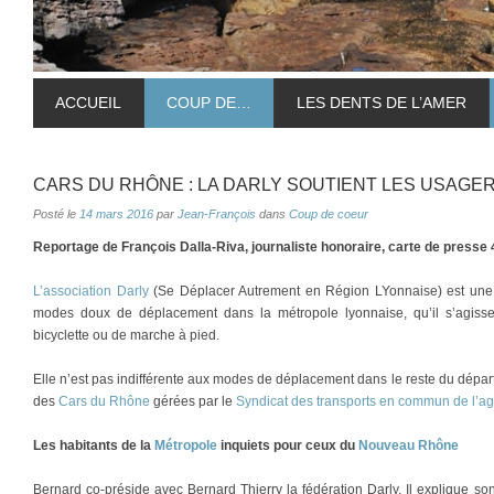
ACCUEIL
COUP DE…
LES DENTS DE L’AMER
CARS DU RHÔNE : LA DARLY SOUTIENT LES USAGE
Posté le
14 mars 2016
par
Jean-François
dans
Coup de coeur
Reportage de François Dalla-Riva, journaliste honoraire, carte de presse
L’association Darly
(Se Déplacer Autrement en Région LYonnaise) est une 
modes doux de déplacement dans la métropole lyonnaise, qu’il s’agis
bicyclette ou de marche à pied.
Elle n’est pas indifférente aux modes de déplacement dans le reste du dép
des
Cars du Rhône
gérées par le
Syndicat des transports en commun de l’a
Les habitants de la
Métropole
inquiets pour ceux du
Nouveau Rhône
Bernard co-préside avec Bernard Thierry la fédération Darly. Il explique s