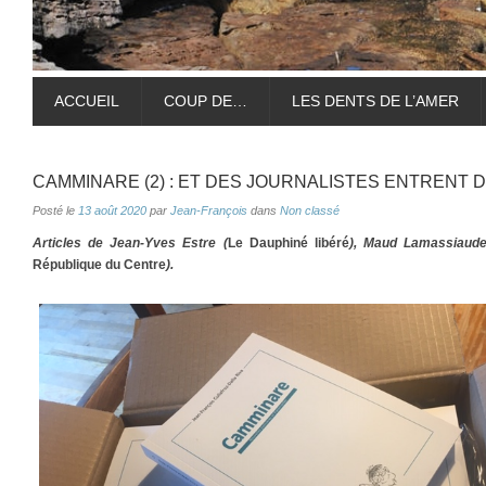
ACCUEIL
COUP DE…
LES DENTS DE L’AMER
CAMMINARE (2) : ET DES JOURNALISTES ENTRENT D
Posté le
13 août 2020
par
Jean-François
dans
Non classé
Articles de Jean-Yves Estre (
Le Dauphiné libéré
), Maud Lamassiaude
République du Centre
).