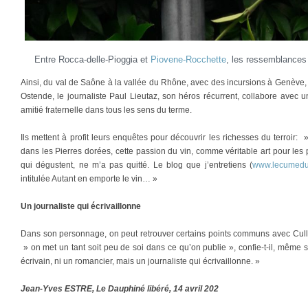
Entre Rocca-delle-Pioggia et
Piovene-Rocchette
, les ressemblances 
Ainsi, du val de Saône à la vallée du Rhône, avec des incursions à Genève
Ostende, le journaliste Paul Lieutaz, son héros récurrent, collabore avec
amitié fraternelle dans tous les sens du terme.
Ils mettent à profit leurs enquêtes pour découvrir les richesses du terroir
dans les Pierres dorées, cette passion du vin, comme véritable art pour les
qui dégustent, ne m’a pas quitté. Le blog que j’entretiens (
www.lecumedun
intitulée Autant en emporte le vin… »
Un journaliste qui écrivaillonne
Dans son personnage, on peut retrouver certains points communs avec Culla
» on met un tant soit peu de soi dans ce qu’on publie », confie-t-il, même s
écrivain, ni un romancier, mais un journaliste qui écrivaillonne. »
Jean-Yves ESTRE, Le Dauphiné libéré, 14 avril 202