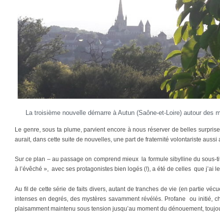
La troisième nouvelle démarre à Autun (Saône-et-Loire) autour des mil
Le genre, sous ta plume, parvient encore à nous réserver de belles surprises.
aurait, dans cette suite de nouvelles, une part de fraternité volontariste auss
Sur ce plan – au passage on comprend mieux la formule sibylline du sous-tit
à l’évêché », avec ses protagonistes bien logés (!), a été de celles que j’ai l
Au fil de cette série de faits divers, autant de tranches de vie (en partie véc
intenses en degrés, des mystères savamment révélés. Profane ou initié, c
plaisamment maintenu sous tension jusqu’au moment du dénouement, toujou