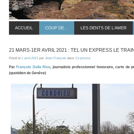
ACCUEIL
COUP DE…
LES DENTS DE L’AMER
21 MARS-1ER AVRIL 2021 : TEL UN EXPRESS LE TR
Posté le
1 avril 2021
par
Jean-François
dans
Ca presse
Par
François Dalla Riva
, journaliste professionnel honoraire, carte de
(quotidien de Genève)