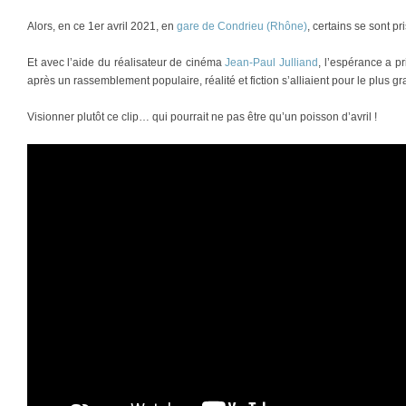
Alors, en ce 1er avril 2021, en
gare de Condrieu (Rhône)
, certains se sont pr
Et avec l’aide du réalisateur de cinéma
Jean-Paul Julliand
, l’espérance a p
après un rassemblement populaire, réalité et fiction s’alliaient pour le plus 
Visionner plutôt ce clip… qui pourrait ne pas être qu’un poisson d’avril !