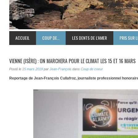
ACCUEIL
COUP DE…
LES DENTS DE L’AMER
PRIS SUR L
VIENNE (ISÈRE) : ON MARCHERA POUR LE CLIMAT LES 15 ET 16 MARS
Posté le
15 mars 2019
par
Jean-François
dans
Coup de coeur
Reportage de Jean-François Cullafroz, journaliste professionnel honorair