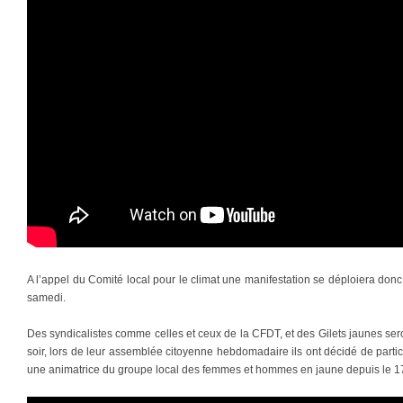
A l’appel du Comité local pour le climat une manifestation se déploiera don
samedi.
Des syndicalistes comme celles et ceux de la CFDT, et des Gilets jaunes seron
soir, lors de leur assemblée citoyenne hebdomadaire ils ont décidé de partici
une animatrice du groupe local des femmes et hommes en jaune depuis le 1