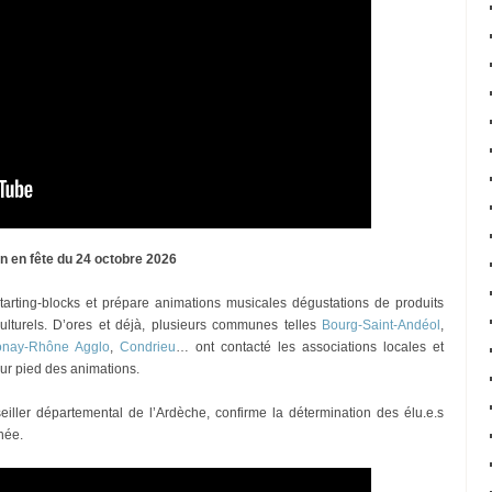
ain en fête du 24 octobre 2026
tarting-blocks et prépare animations musicales dégustations de produits
ulturels. D’ores et déjà, plusieurs communes telles
Bourg-Saint-Andéol
,
nay-Rhône Agglo
,
Condrieu
… ont contacté les associations locales et
sur pied des animations.
iller départemental de l’Ardèche, confirme la détermination des élu.e.s
rnée.