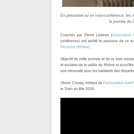
En présentiel ou en visio-conférence, les 
la journée du 
Coachés par Pierre Ledevin (
Association
conférence) ont arrêté le parcours de ce tra
Perrache (Rhône)
.
Objectif de cette journée et de ce train excep
et sociales de la vallée du Rhône et accroître
une nécessité pour les habitants des départ
Olivier Crespy, militant de l’
association Aute
le Train en fête 2026.