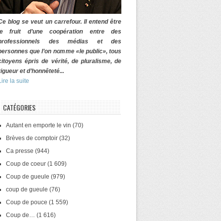
Ce blog se veut un carrefour. Il entend être
le fruit d’une coopération entre des
professionnels des médias et des
personnes que l’on nomme «le public», tous
citoyens épris de vérité, de pluralisme, de
rigueur et d’honnêteté...
Lire la suite
CATÉGORIES
Autant en emporte le vin
(70)
Brèves de comptoir
(32)
Ca presse
(944)
Coup de coeur
(1 609)
Coup de gueule
(979)
coup de gueule
(76)
Coup de pouce
(1 559)
Coup de…
(1 616)