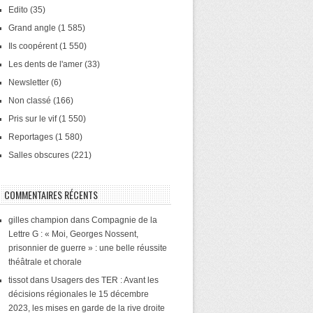
Edito
(35)
Grand angle
(1 585)
Ils coopérent
(1 550)
Les dents de l'amer
(33)
Newsletter
(6)
Non classé
(166)
Pris sur le vif
(1 550)
Reportages
(1 580)
Salles obscures
(221)
COMMENTAIRES RÉCENTS
gilles champion
dans
Compagnie de la
Lettre G : « Moi, Georges Nossent,
prisonnier de guerre » : une belle réussite
théâtrale et chorale
tissot
dans
Usagers des TER : Avant les
décisions régionales le 15 décembre
2023, les mises en garde de la rive droite