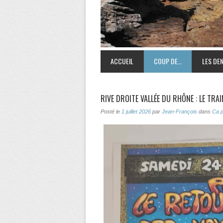
ACCUEIL
COUP DE…
LES DEN
RIVE DROITE VALLÉE DU RHÔNE : LE TRA
Posté le
1 juillet 2026
par
Jean-François
dans
Ca 