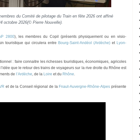
membres du Comité de pilotage du Train en fête 2026 ont affiné
24 octobre 2026(© Pierre Nouvelle).
 AP 2800
), les membres du Copil (présents physiquement ou en visio-
in touristique qui circulera entre
Bourg-Saint-Andéol (Ardèche)
et
Lyon-
tionnel : faire connaitre les richesses touristiques, économiques, agricoles
 l’idée que le retour des trains de voyageurs sur la rive droite du Rhône est
ements de
l’Ardèche
, de la
Loire
et du
Rhône
.
rVR
et de la Conseil régional de la
Fnaut-Auvergne-Rhône-Alpes
présente