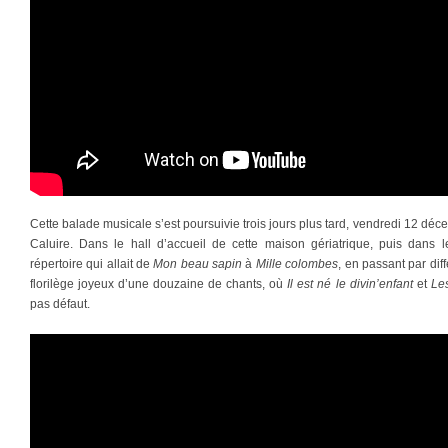
Cette balade musicale s’est poursuivie trois jours plus tard, vendredi 12 dé
Caluire. Dans le hall d’accueil de cette maison gériatrique, puis dans le
répertoire qui allait de
Mon beau sapin
à
Mille colombes
, en passant par dif
florilège joyeux d’une douzaine de chants, où
Il est né le divin’enfant
et
Le
pas défaut.