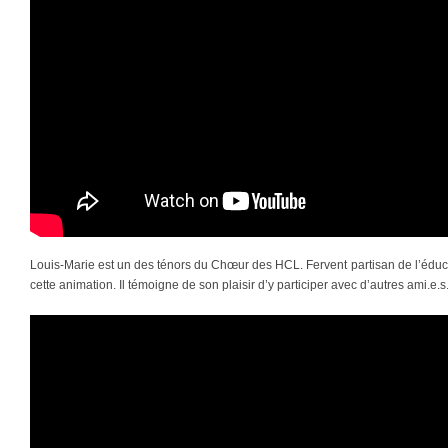
Louis-Marie est un des ténors du Chœur des HCL. Fervent partisan de l’éducati
cette animation. Il témoigne de son plaisir d’y participer avec d’autres ami.e.s