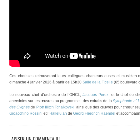
Ces choristes retrouveront leurs collègues chanteurs-euses et musicien-n
dimanche 4 janvier 2026 à partir de 15h30
Salle de la Ficelle
(65 boulevard d
Le nouveau chef d’orchestre de l’OHCL,
Jacques Pérez
, et le chef de 
anecdotes sur les œuvres au programme : des extraits de la
Symphonie n°1
des Cygnes
de
Piotr Illitch Tchaïkovski
, ainsi que des œuvres pour chœur se
Gioacchino Rossini
et l’
Hallelujah
de
Georg Friedrich Haendel
et accompagné
LAISSER UN COMMENTAIRE