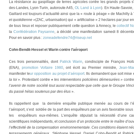
La résistance au gaspillage de terres agricoles contre les grands projets
des-Landes, Lyon-Turin, autoroute A45,
OL Land à Lyon
). En Haute-Savoie,
Gaillard est toujours d’actualité ainsi que la « route à péage » de Machill
et quotidienne »
(ZAC, urbanisation) qui « artificialise » 2 hectares par jour 
de tous lieux et reposer publiquement cette question à Annecy, le
collectif
la
Confédération Paysanne
, a décidé une manifestation samedi 8 décembr
Pour en savoir plus :
zoneadefendre74@riseup.net
Cohn-Bendit-Hessel et Warin contre l’aéroport
Ces trois personnalités, dont
Patrick Warin
, condisciple de François Holl
(ENA),
promotion Voltaire 1980
, ont écrit au Premier ministre,
Jean-Mar
manifester le
ur opposition au projet d’aéroport
. Ils demandent que soit mis
la loi
». Protestant contre
«
les interventions policières démesurées »
contr
l’avenir de notre société tout aussi respectable que celle que le Groupe Vin
du passé hélas soutenus par des élus
».
Ils rappellent que la dernière enquête publique menée au cours de l’ét
l’aéroport, s’est soldée de la part des enquêteurs par un avis favorable sous
les enquêteurs eux-mêmes. L’enquête stipulait la nécessité d’une cau
scientifiques indépendants, et conclusion d’un protocole
entre le maître d’ou
l’effectivité de la compensation environnementale. Ces conditions étaient néc
terrassements généraux
Stéphane Hessel, Daniel Cohn-Bendit et Patric