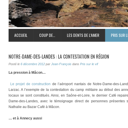
ACCUEIL
COUP DE…
LES DENTS DE L’AMER
PRIS SUR L
NOTRE-DAME-DES-LANDES : LA CONTESTATION EN RÉGION
Posté le
6 décembre 2012
par
Jean-François
dans
Pris sur le vif
La pression à Mâcon…
Le projet de construction
de l’aéroport nantais de Notre-Dame-des-Lan
Larzac. A l’exemple de la contestation du camp militaire au début des an
locaux se sont constitués. Ainsi, en Saône-et-Loire, le dernier Café repai
Dame-des-Landes, avec le témoignage direct de personnes présentes s
Nathalie au Bazar Café à Mâcon.
… et à Annecy aussi